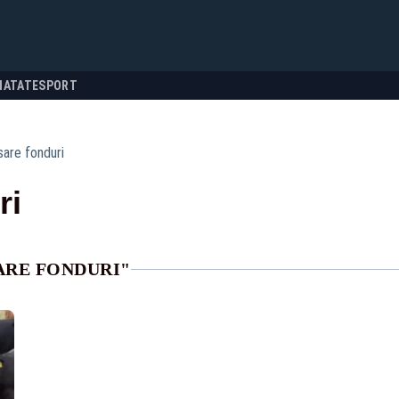
NATATE
SPORT
are fonduri
ri
ARE FONDURI"