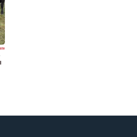
ate
e
l