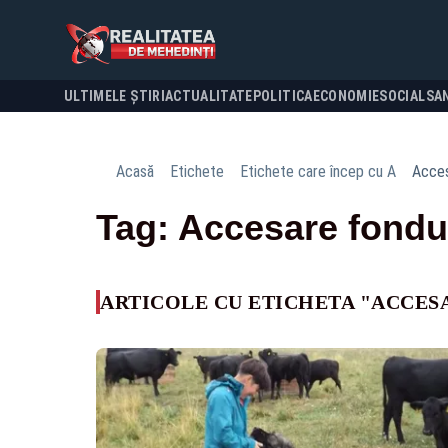
ULTIMELE ȘTIRI
ACTUALITATE
POLITICA
ECONOMIE
SOCIAL
SA
Acasă
Etichete
Etichete care încep cu A
Acces
Tag: Accesare fondu
ARTICOLE CU ETICHETA "ACCES