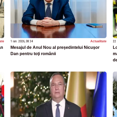
ate
1 ian. 2026, 08:34
Actualitate
22 
an
Mesajul de Anul Nou al președintelui Nicuşor
Lo
Dan pentru toţi românii
ma
d