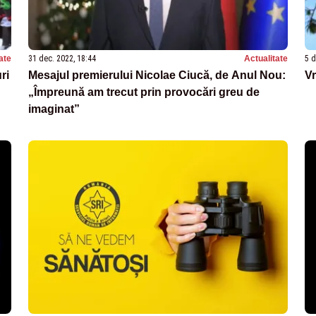
ate
31 dec. 2022, 18:44
Actualitate
5 d
ri
Mesajul premierului Nicolae Ciucă, de Anul Nou:
V
„Împreună am trecut prin provocări greu de
imaginat”