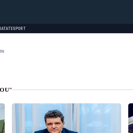
NATATE
SPORT
nou
NOU"