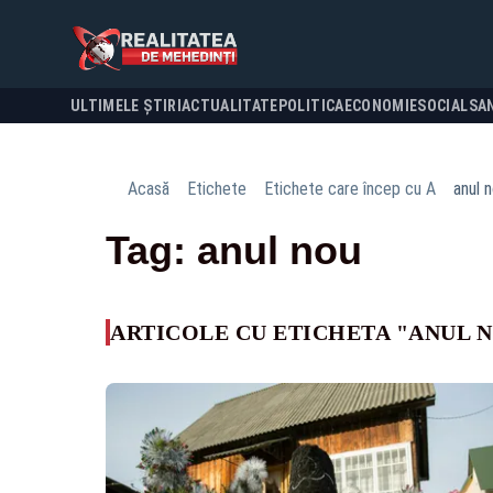
ULTIMELE ȘTIRI
ACTUALITATE
POLITICA
ECONOMIE
SOCIAL
SA
Acasă
Etichete
Etichete care încep cu A
anul 
Tag: anul nou
ARTICOLE CU ETICHETA "ANUL 