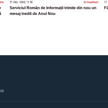
ate
31 dec. 2020, 11:45
Actualitate
17 
e
Serviciul Român de Informații trimite din nou un
Fă
N
mesaj inedit de Anul Nou
ită