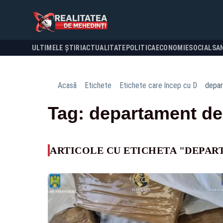
ULTIMELE ȘTIRI
ACTUALITATE
POLITICA
ECONOMIE
SOCIAL
SA
Acasă
Etichete
Etichete care încep cu D
depar
Tag: departament de 
ARTICOLE CU ETICHETA "DEPART