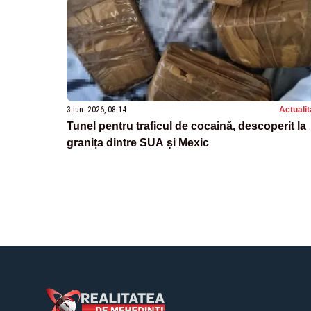
3 iun. 2026, 08:14
Actualit
Tunel pentru traficul de cocaină, descoperit la
granița dintre SUA și Mexic