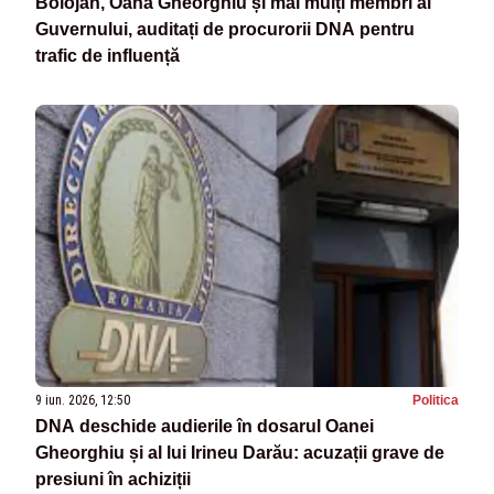
Bolojan, Oana Gheorghiu și mai mulți membri ai
Guvernului, auditați de procurorii DNA pentru
trafic de influență
9 iun. 2026, 12:50
Politica
DNA deschide audierile în dosarul Oanei
Gheorghiu și al lui Irineu Darău: acuzații grave de
presiuni în achiziții