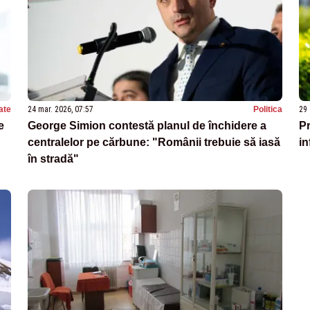
ate
24 mar. 2026, 07:57
Politica
29 
e
George Simion contestă planul de închidere a
Pr
centralelor pe cărbune: "Românii trebuie să iasă
i
în stradă"