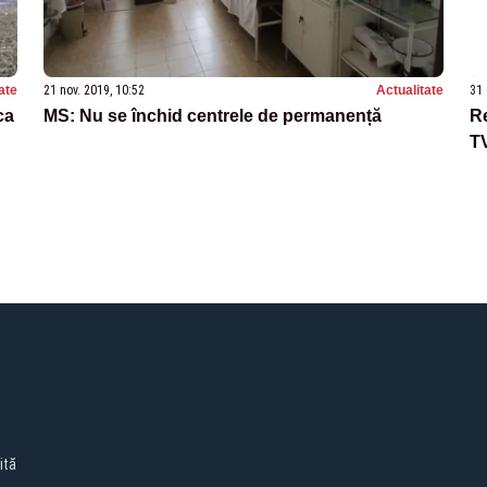
ate
21 nov. 2019, 10:52
Actualitate
31 
ca
MS: Nu se închid centrele de permanență
Re
TV
ită