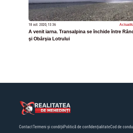
18 oct. 2020, 13:36
Actualit
A venit iarna. Transalpina se închide între Rân
şi Obârşia Lotrului
Contact
Termeni și condiții
Politică de confidențialitate
Cod de condu