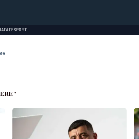
NATATE
SPORT
ere
DERE"