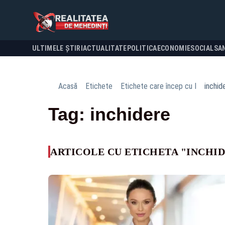
ULTIMELE ȘTIRI
ACTUALITATE
POLITICA
ECONOMIE
SOCIAL
SA
Acasă
Etichete
Etichete care încep cu I
inchid
Tag: inchidere
ARTICOLE CU ETICHETA "INCHI