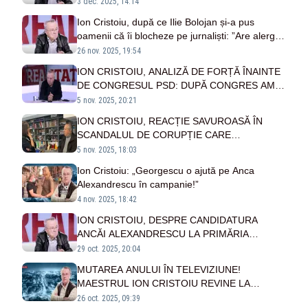
demisia”
3 dec. 2025, 14:14
Ion Cristoiu, după ce Ilie Bolojan și-a pus
oamenii că îi blocheze pe jurnaliști: ”Are alergie
față de presa care-l aleargă, se teme”
26 nov. 2025, 19:54
ION CRISTOIU, ANALIZĂ DE FORȚĂ ÎNAINTE
DE CONGRESUL PSD: DUPĂ CONGRES AM
PUTEA AVEA O RUPERE A COALIȚIEI - VIDEO
5 nov. 2025, 20:21
ION CRISTOIU, REACȚIE SAVUROASĂ ÎN
SCANDALUL DE CORUPȚIE CARE
CUTREMURĂ GUVERNUL: „DACĂ ILIE
5 nov. 2025, 18:03
BOLOJAN E CHEMAT LA DNA, EU MĂ
Ion Cristoiu: „Georgescu o ajută pe Anca
ÎNCUSCREZ CU DL. RUTTE!”
Alexandrescu în campanie!”
4 nov. 2025, 18:42
ION CRISTOIU, DESPRE CANDIDATURA
ANCĂI ALEXANDRESCU LA PRIMĂRIA
CAPITALEI: „ARE MARI ȘANSE SĂ CÂȘTIGE,
29 oct. 2025, 20:04
DACĂ NU O OPRESC CA PE CĂLIN
MUTAREA ANULUI ÎN TELEVIZIUNE!
GEORGESCU”
MAESTRUL ION CRISTOIU REVINE LA
TELEVIZIUNEA POPORULUI - VIDEO
26 oct. 2025, 09:39