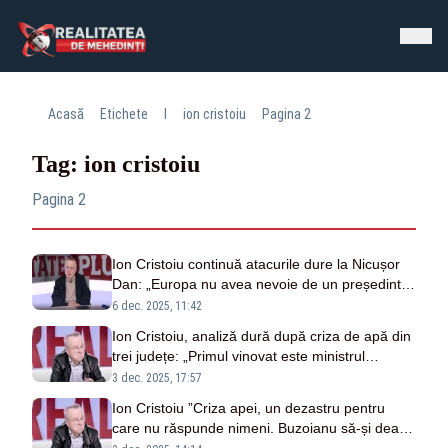
Acasă
Etichete
I
ion cristoiu
Pagina 2
Tag: ion cristoiu
Pagina 2
Ion Cristoiu continuă atacurile dure la Nicușor
Dan: „Europa nu avea nevoie de un președinte
pro-Trump. Acuzațiile cu rușii sunt propagandă
6 dec. 2025, 11:42
pură”
Ion Cristoiu, analiză dură după criza de apă din
trei județe: „Primul vinovat este ministrul
Mediului, apoi Bolojan”
3 dec. 2025, 17:57
Ion Cristoiu ”Criza apei, un dezastru pentru
care nu răspunde nimeni. Buzoianu să-și dea