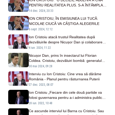
ION CRISTOIU: ”O DECIZIE ABUZIVĂ A CNA
PENTRU REALITATEA PLUS. S-A ÎNTÂMPLAT
UN FENOMEN UNIC, A FĂCUT AUDIENȚĂ 9”
14 dec. 2024, 20:33
ION CRISTOIU, ÎN EMISIUNEA LUI TUCĂ:
NICOLAE CIUCĂ VA CÂȘTIGA ALEGERILE
6 sept. 2024, 12:12
Ion Cristoiu atacă trustul Realitatea după
dezvăluirile despre Nicușor Dan și colaborarea
cu Securitatea
4 iun. 2024, 11:22
Nicușor Dan, prins în insectarul lui Florian
Coldea. Cristoiu, dezvăluiri bombă: generalul
Statului Paralel, întâlniri de taină cu primarul
30 mai 2024, 09:28
Capitalei
Interviu cu Ion Cristoiu: Cine vrea să dărâme
România - Planul pentru răsturnarea Puterii
27 dec. 2023, 08:07
Ion Cristoiu „Fiecare din cele două partide va
folosi guvernarea pentru a-i administra public
celuilalt partid lovituri”
28 iun. 2022, 10:48
Ce ascunde interviul lui Barna cu Cristoiu. Sau