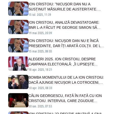
ION CRISTOIU: ”NICUȘOR DAN NU A
SUSȚINUT MĂSURILE DE AUSTERITATE.
BOLOJAN ȘI RESTUL AU LUAT MĂSURILE PE
15 iul. 2025, 11:39
REPEDE ÎNAINTE”
ION CRISTOIU, ANALIZĂ DEVASTATOARE:
BNR L-A FĂCUT PE GEORGE SIMION SĂ
PIARDĂ VOTURI
19 mai 2025, 20:39
ION CRISTOIU: NICUȘOR DAN NU E ÎNCĂ
PREȘEDINTE, DAR ÎȚI ARATĂ COLȚII. DE LA
CE A PORNIT CONFLICTUL CU ILIE BOLOJAN
15 mai 2025, 08:03
ALEGERI 2025. ION CRISTOIU, DESPRE
CAMPANIA ELECTORALĂ: „ÎI LIPSEȘTE
FACTORUL CĂLIN GEORGESCU”
18 apr. 2025, 18:21
BOMBA MOMENTULUI DE LA ION CRISTOIU:
DACĂ AJUNGE NICUȘOR LA COTROCENI,
ȘEFUL VA FI ILIE BOLOJAN
10 apr. 2025, 08:33
CĂLIN GEORGESCU, FAȚĂ ÎN FAȚĂ CU ION
CRISTOIU. INTERVIUL CARE ZGUDUIE
PENALII ÎMBĂTAȚI DE PUTERE DIN ROMÂNIA
30 ian. 2025, 07:53
- VIDEO