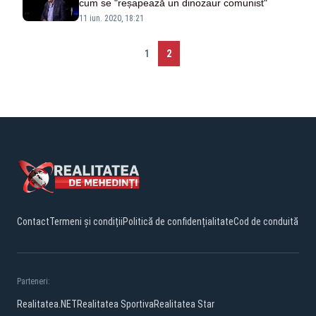
cum se "reșapează un dinozaur comunist"
11 iun. 2020, 18:21
1
2
Contact
Termeni și condiții
Politică de confidențialitate
Cod de conduită
Parteneri:
Realitatea.NET
Realitatea Sportiva
Realitatea Star