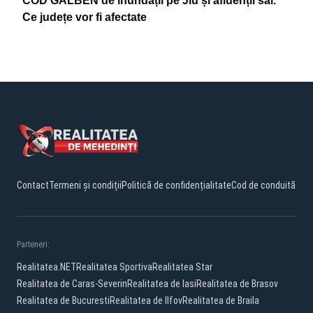
COD GALBEN de inundații pe Jiu și afluenții săi.
Ce județe vor fi afectate
Contact
Termeni și condiții
Politică de confidențialitate
Cod de conduită
Parteneri:
Realitatea.NET
Realitatea Sportiva
Realitatea Star
Realitatea de Caras-Severin
Realitatea de Iasi
Realitatea de Brasov
Realitatea de Bucuresti
Realitatea de Ilfov
Realitatea de Braila