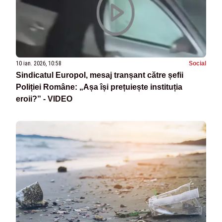
10 ian. 2026, 10:58
Social
Sindicatul Europol, mesaj tranșant către șefii
Poliției Române: „Așa își prețuiește instituția
eroii?” - VIDEO