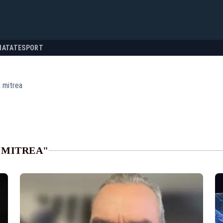
NATATE
SPORT
 mitrea
 MITREA"