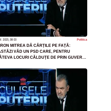
ul. 2025, 08:03
Politica
IRON MITREA DĂ CĂRȚILE PE FAȚĂ:
ASTĂZI VĂD UN PSD CARE, PENTRU
ÂTEVA LOCURI CĂLDUȚE DE PRIN GUVERN,
ENUNȚĂ LA PRINCIPIUL LUI DE BAZĂ”