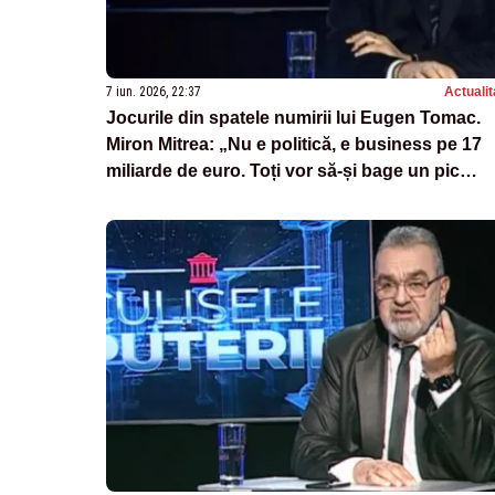
7 iun. 2026, 22:37
Actualit
Jocurile din spatele numirii lui Eugen Tomac.
Miron Mitrea: „Nu e politică, e business pe 17
miliarde de euro. Toți vor să-și bage un pic
codița în banii ăștia”