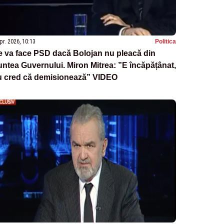
pr. 2026, 10:13
Politica
 va face PSD dacă Bolojan nu pleacă din
untea Guvernului. Miron Mitrea: ”E încăpățânat,
u cred că demisionează” VIDEO