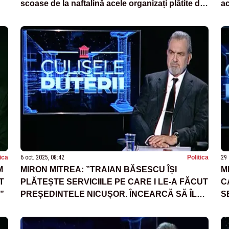
scoase de la naftalină acele organizați plătite de
ac
USAID și Soros”
tica
6 oct. 2025, 08:42
Politica
29 
M
MIRON MITREA: ”TRAIAN BĂSESCU ÎȘI
M
T
PLĂTEȘTE SERVICIILE PE CARE I LE-A FĂCUT
C
”
PREȘEDINTELE NICUȘOR. ÎNCEARCĂ SĂ ÎL
S
SCUZE”
L