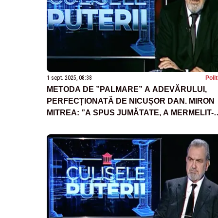
1 sept. 2025, 08:38
Poli
METODA DE ”PALMARE” A ADEVĂRULUI,
PERFECȚIONATĂ DE NICUȘOR DAN. MIRON
MITREA: ”A SPUS JUMĂTATE, A MERMELIT-O
A ACOPERIT-O ȘI A LĂSAT-O AȘA”