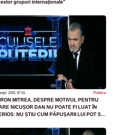
estor grupuri internaționale”
sept. 2025, 07:56
Politica
IRON MITREA, DESPRE MOTIVUL PENTRU
ARE NICUȘOR DAN NU POATE FI LUAT ÎN
ERIOS: NU ȘTIU CUM PĂPUȘARII LUI POT SĂ-
 LASE SĂ APARĂ AȘA