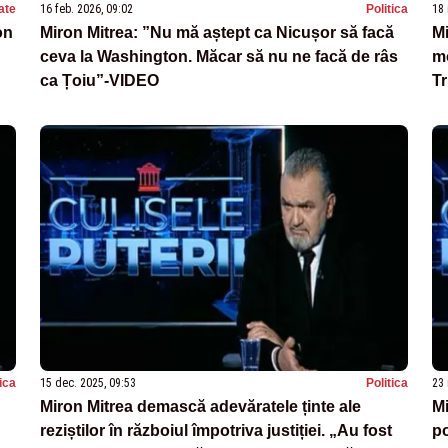
ate
16 feb. 2026, 09:02
Politica
18 
on
Miron Mitrea: ”Nu mă aștept ca Nicușor să facă
Mi
ceva la Washington. Măcar să nu ne facă de râs
m
ca Țoiu”-VIDEO
T
tica
15 dec. 2025, 09:53
Politica
23 
Miron Mitrea demască adevăratele ținte ale
Mi
reziștilor în războiul împotriva justiției. „Au fost
po