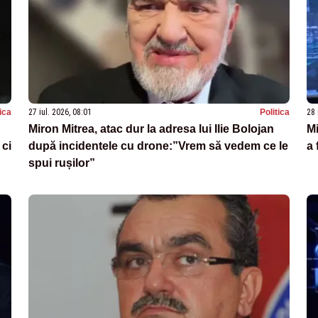
tica
27 iul. 2026, 08:01
Politica
28 
Miron Mitrea, atac dur la adresa lui Ilie Bolojan
Mi
 ci
după incidentele cu drone:”Vrem să vedem ce le
a 
spui rușilor”