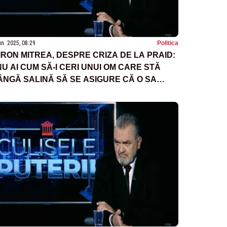
un. 2025, 08:29
Politica
IRON MITREA, DESPRE CRIZA DE LA PRAID:
NU AI CUM SĂ-I CERI UNUI OM CARE STĂ
ÂNGĂ SALINĂ SĂ SE ASIGURE CĂ O SA
ADĂ PLAFONUL DE LA SALINĂ”