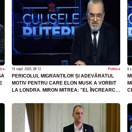
tica
15 sept. 2025, 08:12
Politica
8 s
GA
PERICOLUL MIGRANȚILOR ȘI ADEVĂRATUL
M
E
MOTIV PENTRU CARE ELON MUSK A VORBIT
M
LA LONDRA. MIRON MITREA: ”EL ÎNCREARCĂ
C
SĂ SE PREZINTE CA O SOLUȚIE LA
PROBLEMĂ”