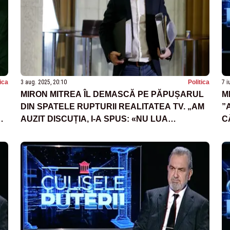
tica
3 aug. 2025, 20:10
Politica
7 i
MIRON MITREA ÎL DEMASCĂ PE PĂPUȘARUL
M
DIN SPATELE RUPTURII REALITATEA TV. „AM
”
,
AUZIT DISCUȚIA, I-A SPUS: «NU LUA
C
TELEVIZIUNEA REALITATEA DE LA VÎNTU CĂ
R
AVEM ALTĂ STRATEGIE CU EA»”