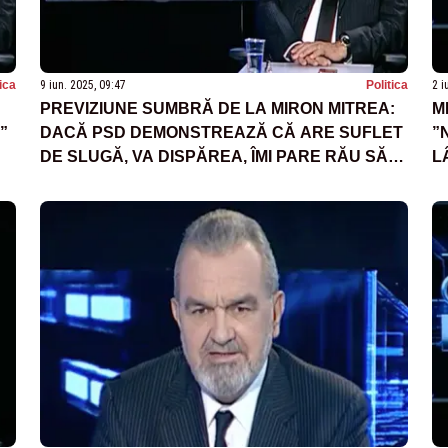
tica
9 iun. 2025, 09:47
Politica
2 i
PREVIZIUNE SUMBRĂ DE LA MIRON MITREA:
M
”
DACĂ PSD DEMONSTREAZĂ CĂ ARE SUFLET
”
DE SLUGĂ, VA DISPĂREA, ÎMI PARE RĂU SĂ
L
SPUN ASTA
C