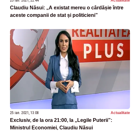
25 ian. 2021, 22:44
Actualitate
Claudiu Năsui: „A existat mereu o cârdășie între
aceste companii de stat și politicieni”
25 ian. 2021, 13:08
Actualitate
Exclusiv, de la ora 21:00, la „Legile Puterii”:
Ministrul Economiei, Claudiu Năsui