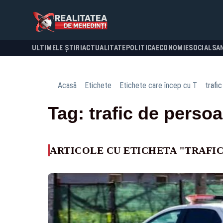
ULTIMELE ȘTIRI
ACTUALITATE
POLITICA
ECONOMIE
SOCIAL
SA
Acasă
Etichete
Etichete care încep cu T
trafi
Tag: trafic de perso
ARTICOLE CU ETICHETA "TRAFI