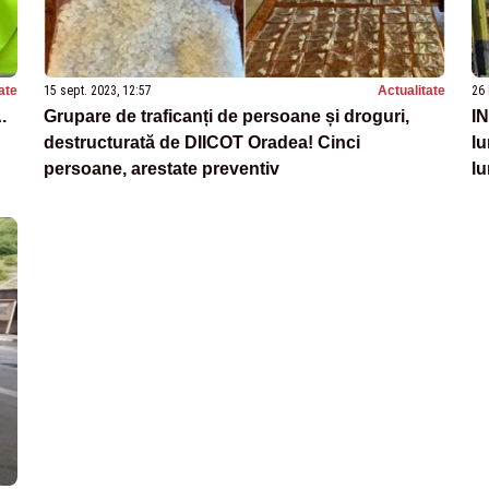
ate
15 sept. 2023, 12:57
Actualitate
26 
.
Grupare de traficanți de persoane și droguri,
IN
destructurată de DIICOT Oradea! Cinci
lu
persoane, arestate preventiv
lu