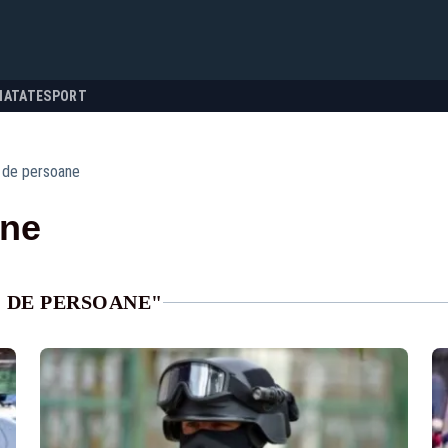
NATATE
SPORT
c de persoane
ane
C DE PERSOANE"