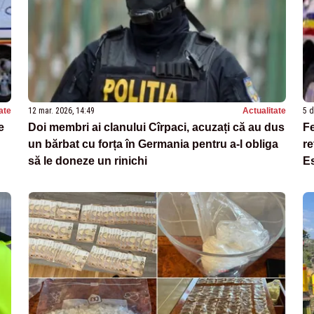
ate
12 mar. 2026, 14:49
Actualitate
5 d
e
Doi membri ai clanului Cîrpaci, acuzați că au dus
Fe
un bărbat cu forța în Germania pentru a-l obliga
re
să le doneze un rinichi
E