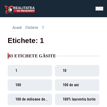
Acasă
Etichete
1
Etichete: 1
83 ETICHETE GĂSITE
1
10
100
100 de ani
100 de milioane de euro pentru refugiați din partea UE
100% laurentiu botin