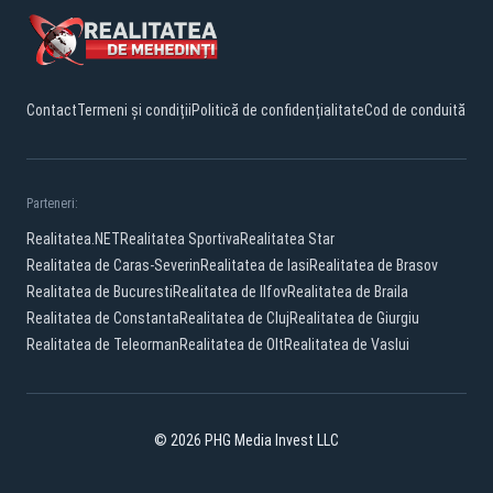
Contact
Termeni și condiții
Politică de confidențialitate
Cod de conduită
Parteneri:
Realitatea.NET
Realitatea Sportiva
Realitatea Star
Realitatea de Caras-Severin
Realitatea de Iasi
Realitatea de Brasov
Realitatea de Bucuresti
Realitatea de Ilfov
Realitatea de Braila
Realitatea de Constanta
Realitatea de Cluj
Realitatea de Giurgiu
Realitatea de Teleorman
Realitatea de Olt
Realitatea de Vaslui
© 2026 PHG Media Invest LLC
Facebook
YouTube