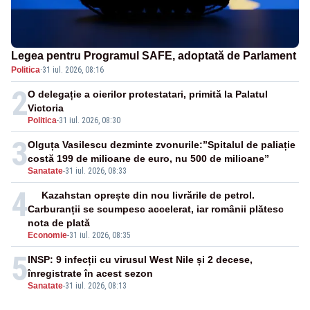
Legea pentru Programul SAFE, adoptată de Parlament
Politica
·
31 iul. 2026, 08:16
2
O delegație a oierilor protestatari, primită la Palatul
Victoria
Politica
-
31 iul. 2026, 08:30
3
Olguța Vasilescu dezminte zvonurile:”Spitalul de paliație
costă 199 de milioane de euro, nu 500 de milioane”
Sanatate
-
31 iul. 2026, 08:33
4
Kazahstan oprește din nou livrările de petrol.
Carburanții se scumpesc accelerat, iar românii plătesc
nota de plată
Economie
-
31 iul. 2026, 08:35
5
INSP: 9 infecții cu virusul West Nile și 2 decese,
înregistrate în acest sezon
Sanatate
-
31 iul. 2026, 08:13