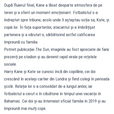
După fluierul final, Kane a lăsat deoparte atmosfera de pe
teren și a oferit un moment emoționant. Fotbalistul s-a
îndreptat spre tribune, acolo unde îl așteptau soția sa, Kate, și
copiii lor. În fața suporterilor, atacantul și-a îmbrățișat
partenera și a sărutat-o, sărbătorind astfel calificarea
împreună cu familia.
Potrivit publicației
The Sun
, imaginile au fost apreciate de fanii
prezenți pe stadion și au devenit rapid virale pe rețelele
sociale.
Harry Kane și Kate se cunosc încă din copilărie, cei doi
crescând în același cartier din Londra și fiind colegi în perioada
școlii. Relația lor s-a consolidat de-a lungul anilor, iar
fotbalistul a cerut-o în căsătorie în timpul unei vacanțe în
Bahamas. Cei doi și-au întemeiat oficial familia în 2019 și au
împreună mai mulți copii.