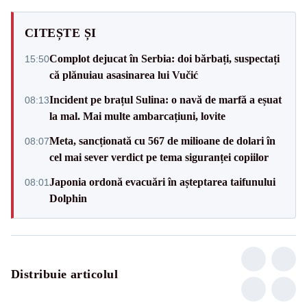
CITEȘTE ȘI
Complot dejucat în Serbia: doi bărbați, suspectați
15:50
că plănuiau asasinarea lui Vučić
Incident pe brațul Sulina: o navă de marfă a eșuat
08:13
la mal. Mai multe ambarcațiuni, lovite
Meta, sancționată cu 567 de milioane de dolari în
08:07
cel mai sever verdict pe tema siguranței copiilor
Japonia ordonă evacuări în așteptarea taifunului
08:01
Dolphin
Distribuie articolul