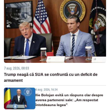
7 aug. 2026, 08:03
Trump neagă că SUA se confruntă cu un deficit de
armament
6 aug. 2026, 16:34
Ilie Bolojan evită un răspuns clar despre
averea partenerei sale: „Am respectat
întotdeauna legea”