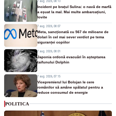
7 aug. 2026, 08:13
Incident pe brațul Sulina: o navă de marfă
a eșuat la mal. Mai multe ambarcațiuni,
lovite
7 aug. 2026, 08:07
Meta, sancționată cu 567 de milioane de
dolari în cel mai sever verdict pe tema
siguranței copiilor
7 aug. 2026, 08:01
Japonia ordonă evacuări în așteptarea
taifunului Dolphin
7 aug. 2026, 07:15
Vicepremierul lui Bolojan le cere
românilor să amâne spălatul pentru a
reduce consumul de energie
POLITICA