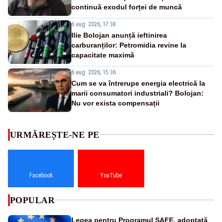
continuă exodul forței de muncă
6 aug. 2026, 17:38
Ilie Bolojan anunță ieftinirea
carburanților: Petromidia revine la
capacitate maximă
6 aug. 2026, 15:36
Cum se va întrerupe energia electrică la
marii consumatori industriali? Bolojan:
Nu vor exista compensații
URMĂREȘTE-NE PE
Facebook
YouTube
POPULAR
Legea pentru Programul SAFE, adoptată