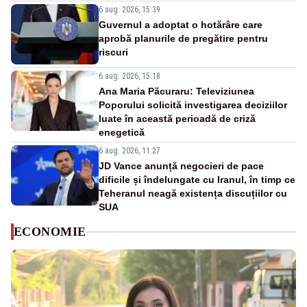
6 aug. 2026, 15:39
Guvernul a adoptat o hotărâre care
aprobă planurile de pregătire pentru
riscuri
6 aug. 2026, 15:18
Ana Maria Păcuraru: Televiziunea
Poporului solicită investigarea deciziilor
luate în această perioadă de criză
enegetică
6 aug. 2026, 11:27
JD Vance anunță negocieri de pace
dificile și îndelungate cu Iranul, în timp ce
Teheranul neagă existența discuțiilor cu
SUA
ECONOMIE