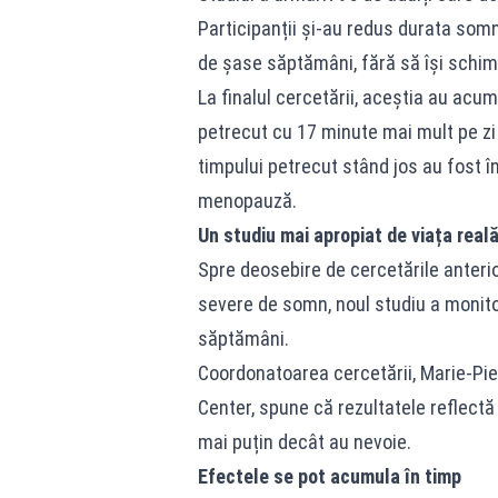
Participanții și-au redus durata somn
de șase săptămâni, fără să își schimb
La finalul cercetării, aceștia au acu
petrecut cu 17 minute mai mult pe zi 
timpului petrecut stând jos au fost înr
menopauză.
Un studiu mai apropiat de viața real
Spre deosebire de cercetările anterio
severe de somn, noul studiu a monitor
săptămâni.
Coordonatoarea cercetării, Marie-Pie
Center, spune că rezultatele reflectă
mai puțin decât au nevoie.
Efectele se pot acumula în timp