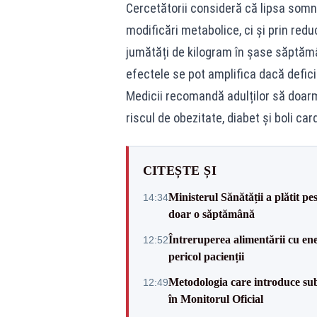
Cercetătorii consideră că lipsa somn
modificări metabolice, ci și prin redu
jumătăți de kilogram în șase săptămâ
efectele se pot amplifica dacă defici
Medicii recomandă adulților să doarm
riscul de obezitate, diabet și boli ca
CITEȘTE ȘI
Ministerul Sănătății a plătit pe
14:34
doar o săptămână
Întreruperea alimentării cu ene
12:52
pericol pacienții
Metodologia care introduce sub
12:49
în Monitorul Oficial