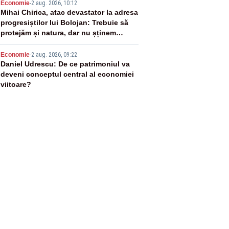
4
Economie
-
2 aug. 2026, 10:12
Mihai Chirica, atac devastator la adresa
progresiștilor lui Bolojan: Trebuie să
protejăm și natura, dar nu șținem
omaneii în stare permanentă de alertă
5
Economie
-
2 aug. 2026, 09:22
Daniel Udrescu: De ce patrimoniul va
deveni conceptul central al economiei
viitoare?