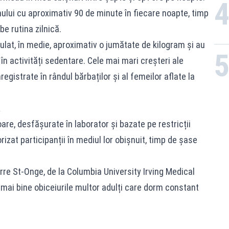
ului cu aproximativ 90 de minute în fiecare noapte, timp
e rutina zilnică.
mulat, în medie, aproximativ o jumătate de kilogram și au
în activități sedentare. Cele mai mari creșteri ale
egistrate în rândul bărbaților și al femeilor aflate la
ă
are, desfășurate în laborator și bazate pe restricții
izat participanții în mediul lor obișnuit, timp de șase
rre St-Onge, de la Columbia University Irving Medical
 mai bine obiceiurile multor adulți care dorm constant