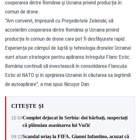
cooperarea dintre România și Ucraina privind producția în
comun de drone.
”Am convenit, împreună cu Președintele Zelenski, să
accelerăm cooperarea dintre România și Ucraina privind
producția în comun de drone care pot fi desfășurate rapid.
Experiența pe câmpul de luptă și tehnologia dronelor Ucrainei
sunt atuuri strategice pentru apărarea întregului Flanc Estic.
România continuă să investească în consolidarea Flancului
Estic al NATO și în sprijinirea Ucrainei în căutarea sa legitimă
de autoapărare”, a mai spus Nicușor Dan.
CITEȘTE ȘI
Complot dejucat în Serbia: doi bărbați, suspectați
15:50
că plănuiau asasinarea lui Vučić
Scandal uriaș la FIFA. Gianni Infantino, acuzat că
09:22