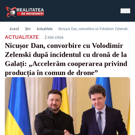
Acasă
Știri
Actualitate
Nicușor Dan, convorbire cu Volodimir Zelenski după incidentul cu dronă de la Galați: „Accelerăm cooperarea privind producția în comun de drone”
·
ACTUALITATE
2 min citire
Nicușor Dan, convorbire cu Volodimir
Zelenski după incidentul cu dronă de la
Galați: „Accelerăm cooperarea privind
producția în comun de drone”