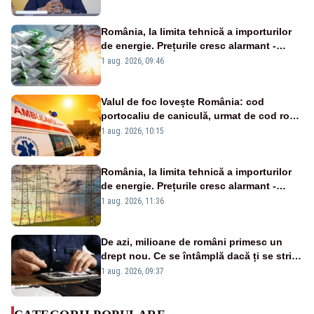
România, la limita tehnică a importurilor
de energie. Prețurile cresc alarmant -
Analiză Realitatea Plus
1 aug. 2026, 09:46
Valul de foc lovește România: cod
portocaliu de caniculă, urmat de cod roșu
duminică. Temperaturile urcă spre 40°C
1 aug. 2026, 10:15
România, la limita tehnică a importurilor
de energie. Prețurile cresc alarmant -
Analiză Realitatea Plus
1 aug. 2026, 11:36
De azi, milioane de români primesc un
drept nou. Ce se întâmplă dacă ți se strică
un produs
1 aug. 2026, 09:37