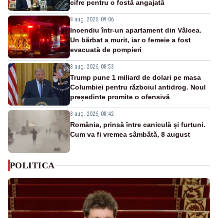
cifre pentru o fostă angajată
8 aug. 2026, 09:06
Incendiu într-un apartament din Vâlcea.
Un bărbat a murit, iar o femeie a fost
evacuată de pompieri
8 aug. 2026, 08:53
Trump pune 1 miliard de dolari pe masa
Columbiei pentru războiul antidrog. Noul
președinte promite o ofensivă
8 aug. 2026, 08:42
România, prinsă între caniculă și furtuni.
Cum va fi vremea sâmbătă, 8 august
POLITICA