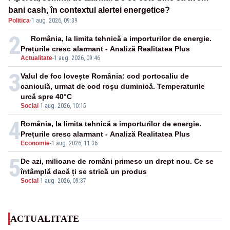
bani cash, în contextul alertei energetice?
Politica
·
1 aug. 2026, 09:39
2
România, la limita tehnică a importurilor de energie.
Prețurile cresc alarmant - Analiză Realitatea Plus
Actualitate
-
1 aug. 2026, 09:46
3
Valul de foc lovește România: cod portocaliu de
caniculă, urmat de cod roșu duminică. Temperaturile
urcă spre 40°C
Social
-
1 aug. 2026, 10:15
4
România, la limita tehnică a importurilor de energie.
Prețurile cresc alarmant - Analiză Realitatea Plus
Economie
-
1 aug. 2026, 11:36
5
De azi, milioane de români primesc un drept nou. Ce se
întâmplă dacă ți se strică un produs
Social
-
1 aug. 2026, 09:37
ACTUALITATE