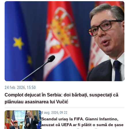
24 feb. 2026, 15:50
Complot dejucat în Serbia: doi bărbați, suspectați că
plănuiau asasinarea lui Vučić
8 aug. 2026, 09:22
Scandal uriaș la FIFA. Gianni Infantino,
acuzat că UEFA ar fi plătit o sumă de șase