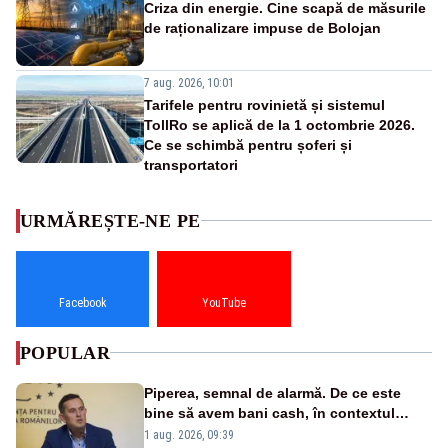
Criza din energie. Cine scapă de măsurile
de raționalizare impuse de Bolojan
7 aug. 2026, 10:01
Tarifele pentru rovinietă și sistemul
TollRo se aplică de la 1 octombrie 2026.
Ce se schimbă pentru șoferi și
transportatori
URMĂREȘTE-NE PE
Facebook
YouTube
POPULAR
Piperea, semnal de alarmă. De ce este
bine să avem bani cash, în contextul
alertei energetice?
1 aug. 2026, 09:39