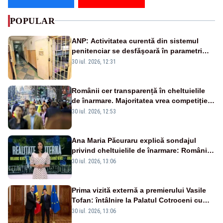
POPULAR
ANP: Activitatea curentă din sistemul
penitenciar se desfăşoară în parametri
normali
30 iul. 2026, 12:31
Românii cer transparență în cheltuielile
de înarmare. Majoritatea vrea competiție
reală și industrie locală – SONDAJ
30 iul. 2026, 12:53
Ana Maria Păcuraru explică sondajul
privind cheltuielile de înarmare: Românii
cer transparență în achiziții și un echilibru
30 iul. 2026, 13:06
între partenerii externi
Prima vizită externă a premierului Vasile
Tofan: întâlnire la Palatul Cotroceni cu
președintele Nicușor Dan
30 iul. 2026, 13:06