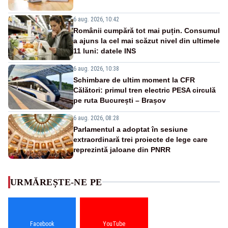
6 aug. 2026, 10:42
Românii cumpără tot mai puțin. Consumul
a ajuns la cel mai scăzut nivel din ultimele
11 luni: datele INS
6 aug. 2026, 10:38
Schimbare de ultim moment la CFR
Călători: primul tren electric PESA circulă
pe ruta București – Brașov
6 aug. 2026, 08:28
Parlamentul a adoptat în sesiune
extraordinară trei proiecte de lege care
reprezintă jaloane din PNRR
URMĂREȘTE-NE PE
Facebook
YouTube