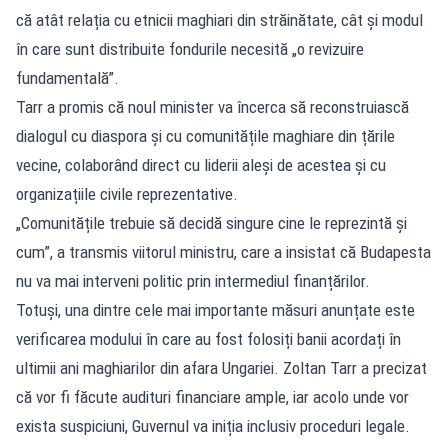
că atât relația cu etnicii maghiari din străinătate, cât și modul
în care sunt distribuite fondurile necesită „o revizuire
fundamentală”.
Tarr a promis că noul minister va încerca să reconstruiască
dialogul cu diaspora și cu comunitățile maghiare din țările
vecine, colaborând direct cu liderii aleși de acestea și cu
organizațiile civile reprezentative.
„Comunitățile trebuie să decidă singure cine le reprezintă și
cum”, a transmis viitorul ministru, care a insistat că Budapesta
nu va mai interveni politic prin intermediul finanțărilor.
Totuși, una dintre cele mai importante măsuri anunțate este
verificarea modului în care au fost folosiți banii acordați în
ultimii ani maghiarilor din afara Ungariei. Zoltan Tarr a precizat
că vor fi făcute audituri financiare ample, iar acolo unde vor
exista suspiciuni, Guvernul va iniția inclusiv proceduri legale.