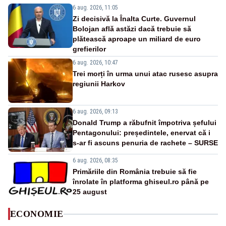
6 aug. 2026, 11:05
Zi decisivă la Înalta Curte. Guvernul
Bolojan află astăzi dacă trebuie să
plătească aproape un miliard de euro
grefierilor
6 aug. 2026, 10:47
Trei morți în urma unui atac rusesc asupra
regiunii Harkov
6 aug. 2026, 09:13
Donald Trump a răbufnit împotriva șefului
Pentagonului: președintele, enervat că i
s-ar fi ascuns penuria de rachete – SURSE
6 aug. 2026, 08:35
Primăriile din România trebuie să fie
înrolate în platforma ghiseul.ro până pe
25 august
ECONOMIE