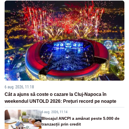
6 aug. 2026, 11:18
Cât a ajuns să coste o cazare la Cluj-Napoca în
weekendul UNTOLD 2026: Prețuri record pe noapte
6 aug. 2026, 11:14
Blocajul ANCPI a amânat peste 5.000 de
tranzacții prin credit