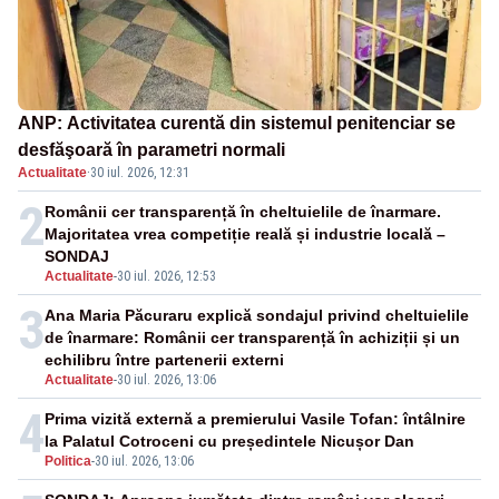
ANP: Activitatea curentă din sistemul penitenciar se
desfăşoară în parametri normali
Actualitate
·
30 iul. 2026, 12:31
2
Românii cer transparență în cheltuielile de înarmare.
Majoritatea vrea competiție reală și industrie locală –
SONDAJ
Actualitate
-
30 iul. 2026, 12:53
3
Ana Maria Păcuraru explică sondajul privind cheltuielile
de înarmare: Românii cer transparență în achiziții și un
echilibru între partenerii externi
Actualitate
-
30 iul. 2026, 13:06
4
Prima vizită externă a premierului Vasile Tofan: întâlnire
la Palatul Cotroceni cu președintele Nicușor Dan
Politica
-
30 iul. 2026, 13:06