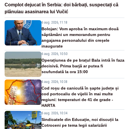
Complot dejucat în Serbia: doi bărbați, suspectați că
plănuiau asasinarea lui Vučić
6 aug. 2026, 11:18
Bolojan: Vom aproba în maximum două
săptămâni un memorandum pentru
angajarea personalului din creșele
inaugurate
6 aug. 2026, 10:50
Operațiunea de pe brațul Bala intră în faza
decisivă. Prima barjă ar putea fi
scufundată la ora 15:00
6 aug. 2026, 10:38
Cod roșu de caniculă în șapte județe și
cod portocaliu de vijelii în mai multe
regiuni: temperaturi de 41 de grade -
HARTA
6 aug. 2026, 10:34
Sindicatele din Educație, noi discuții la
Cotroceni pe tema legii salarizării