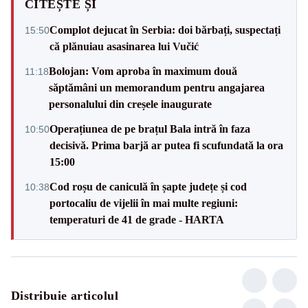
CITEȘTE ȘI
Complot dejucat în Serbia: doi bărbați, suspectați
15:50
că plănuiau asasinarea lui Vučić
Bolojan: Vom aproba în maximum două
11:18
săptămâni un memorandum pentru angajarea
personalului din creșele inaugurate
Operațiunea de pe brațul Bala intră în faza
10:50
decisivă. Prima barjă ar putea fi scufundată la ora
15:00
Cod roșu de caniculă în șapte județe și cod
10:38
portocaliu de vijelii în mai multe regiuni:
temperaturi de 41 de grade - HARTA
Distribuie articolul