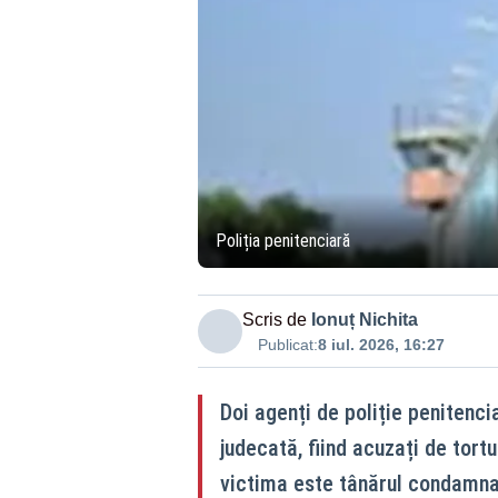
Poliția penitenciară
Scris de
Ionuț Nichita
Publicat:
8 iul. 2026, 16:27
Doi agenți de poliție penitenci
judecată, fiind acuzați de tortu
victima este tânărul condamna