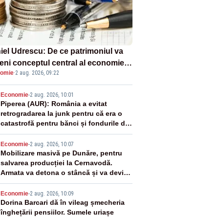
iel Udrescu: De ce patrimoniul va
eni conceptul central al economiei
omie
·
2 aug. 2026, 09:22
oare?
2
Economie
-
2 aug. 2026, 10:01
Piperea (AUR): România a evitat
retrogradarea la junk pentru că era o
catastrofă pentru bănci și fondurile de
pensii
3
Economie
-
2 aug. 2026, 10:07
Mobilizare masivă pe Dunăre, pentru
salvarea producției la Cernavodă.
Armata va detona o stâncă și va devia
apa fluviului - IMAGINI AERIENE
4
Economie
-
2 aug. 2026, 10:09
Dorina Barcari dă în vileag șmecheria
înghețării pensiilor. Sumele uriașe