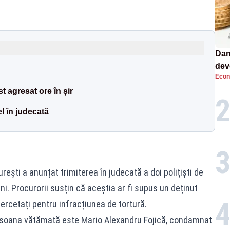
Dan
dev
Econ
viit
st agresat ore în șir
el în judecată
ești a anunțat trimiterea în judecată a doi polițiști de
ani. Procurorii susțin că aceștia ar fi supus un deținut
cercetați pentru infracțiunea de tortură.
rsoana vătămată este Mario Alexandru Fojică, condamnat