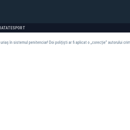
NATATE
SPORT
uriaș în sistemul penitenciar! Doi polițiști ar fi aplicat o „corecție” autorului cr