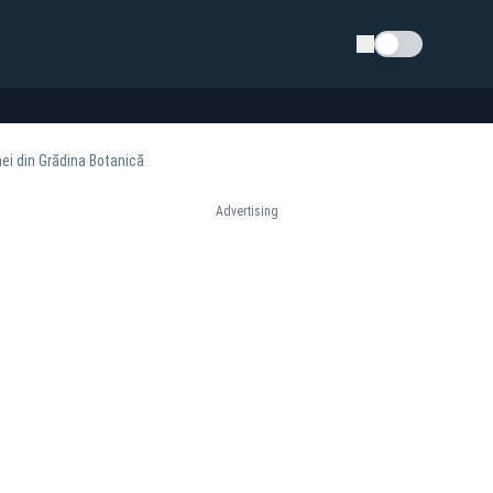
Schimba tema
imei din Grădina Botanică
Advertising