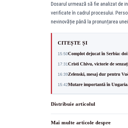
Dosarul urmează să fie analizat de ins
verificate în cadrul procesului. Pers
nevinovăție până la pronunțarea unei 
CITEȘTE ȘI
Complot dejucat în Serbia: doi 
15:50
Cristi Chivu, victorie de senzaț
17:31
Zelenski, mesaj dur pentru Vuč
16:39
Mutare importantă în Ungaria. 
15:42
Distribuie articolul
Mai multe articole despre