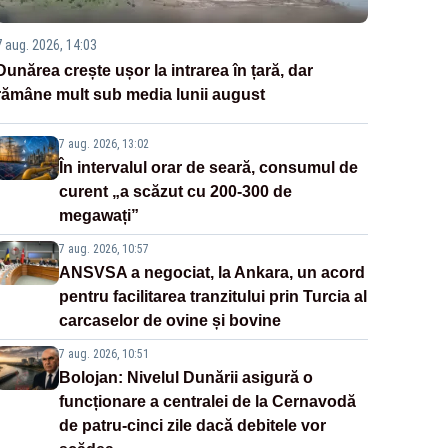
7 aug. 2026, 14:03
Dunărea crește ușor la intrarea în țară, dar
rămâne mult sub media lunii august
7 aug. 2026, 13:02
În intervalul orar de seară, consumul de
curent „a scăzut cu 200-300 de
megawați”
7 aug. 2026, 10:57
ANSVSA a negociat, la Ankara, un acord
pentru facilitarea tranzitului prin Turcia al
carcaselor de ovine și bovine
7 aug. 2026, 10:51
Bolojan: Nivelul Dunării asigură o
funcționare a centralei de la Cernavodă
de patru-cinci zile dacă debitele vor