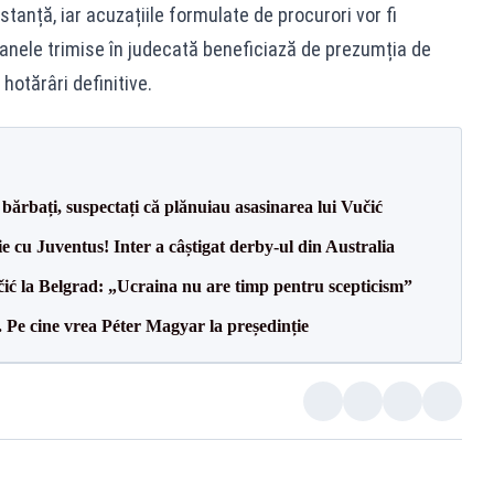
tanță, iar acuzațiile formulate de procurori vor fi
oanele trimise în judecată beneficiază de prezumția de
hotărâri definitive.
bărbați, suspectați că plănuiau asasinarea lui Vučić
ie cu Juventus! Inter a câștigat derby-ul din Australia
ić la Belgrad: „Ucraina nu are timp pentru scepticism”
Pe cine vrea Péter Magyar la președinție