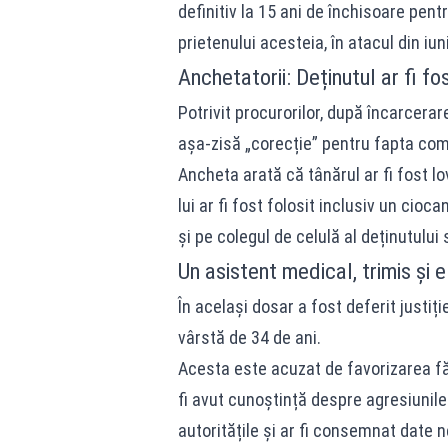
definitiv la 15 ani de închisoare pen
prietenului acesteia, în atacul din iu
Anchetatorii: Deținutul ar fi fo
Potrivit procurorilor, după încarcerare
așa-zisă „corecție” pentru fapta com
Ancheta arată că tânărul ar fi fost lo
lui ar fi fost folosit inclusiv un cioc
și pe colegul de celulă al deținutului 
Un asistent medical, trimis și e
În același dosar a fost deferit justiți
vârstă de 34 de ani.
Acesta este acuzat de favorizarea făpt
fi avut cunoștință despre agresiunile
autoritățile și ar fi consemnat date