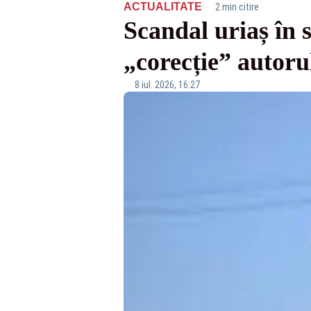
·
ACTUALITATE
2 min citire
Scandal uriaș în s
„corecție” autoru
8 iul. 2026, 16:27