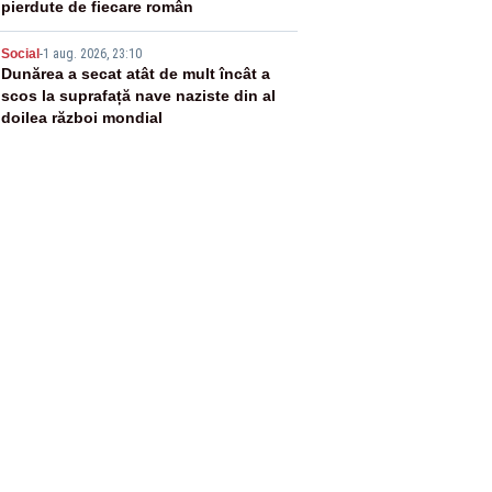
pierdute de fiecare român
5
Social
-
1 aug. 2026, 23:10
Dunărea a secat atât de mult încât a
scos la suprafață nave naziste din al
doilea război mondial