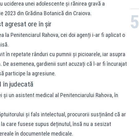
tru uciderea unei adolescente și rănirea gravă a
nie 2023 din Grădina Botanică din Craiova.
st agresat ore în șir
a la Penitenciarul Rahova, cei doi agenți i-ar fi aplicat o
isă.
vit în repetate rânduri cu pumnii și picioarele, iar asupra
an. De asemenea, gardienii sunt acuzați că l-ar fi încurajat
să participe la agresiune.
l în judecată
ei și un asistent medical al Penitenciarului Rahova, în
uitorului și fals intelectual, procurorii susținând că ar
 la care fusese supus deținutul, însă nu a sesizat
 nereale în documentele medicale.