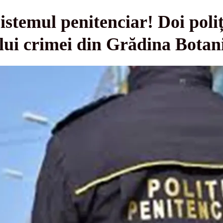
istemul penitenciar! Doi poliți
lui crimei din Grădina Botan