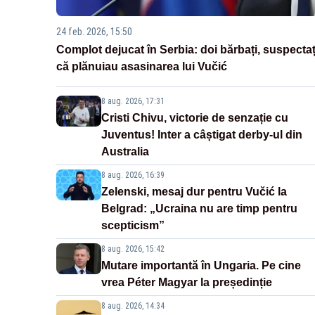
24 feb. 2026, 15:50
Complot dejucat în Serbia: doi bărbați, suspectaț
că plănuiau asasinarea lui Vučić
8 aug. 2026, 17:31
Cristi Chivu, victorie de senzație cu
Juventus! Inter a câștigat derby-ul din
Australia
8 aug. 2026, 16:39
Zelenski, mesaj dur pentru Vučić la
Belgrad: „Ucraina nu are timp pentru
scepticism”
8 aug. 2026, 15:42
Mutare importantă în Ungaria. Pe cine
vrea Péter Magyar la președinție
8 aug. 2026, 14:34