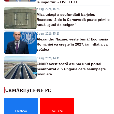
la importuri - LIVE TEXT
6 aug. 2026, 15:24
Miza uriașă a scufundării barjelor.
Reactorul 2 de la Cernavodă poate primi o
nouă „gură de oxigen”
6 aug. 2026, 15:23
Alexandru Nazare, veste bună: Economia
României va crește în 2027, iar inflația va
scădea
6 aug. 2026, 14:43
CNAIR avertizează asupra unui portal
neautorizat din Ungaria care scumpește
rovinieta
URMĂREȘTE-NE PE
Facebook
YouTube