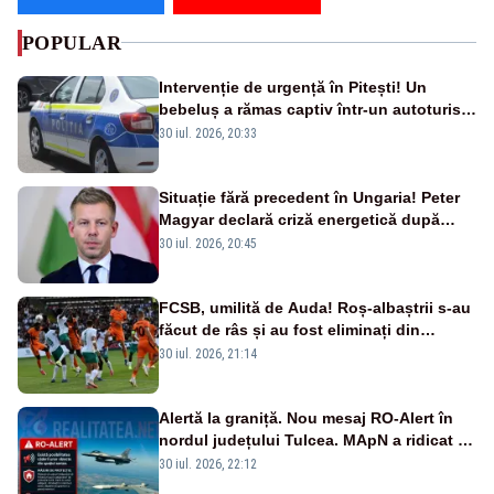
POPULAR
Intervenție de urgență în Pitești! Un
bebeluș a rămas captiv într-un autoturism
din cauza unei defecțiuni
30 iul. 2026, 20:33
Situație fără precedent în Ungaria! Peter
Magyar declară criză energetică după
oprirea centralei de la Paks
30 iul. 2026, 20:45
FCSB, umilită de Auda! Roș-albaștrii s-au
făcut de râs și au fost eliminați din
Conference League
30 iul. 2026, 21:14
Alertă la graniță. Nou mesaj RO-Alert în
nordul județului Tulcea. MApN a ridicat de
la sol două avioane F-16
30 iul. 2026, 22:12