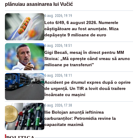
plănuiau asasinarea lui Vučić
6 aug. 2026, 19:19
Loto 6/49, 6 august 2026. Numerele
câștigătoare au fost anunțate. Miza
depășește 9 milioane de euro
6 aug. 2026, 18:51
Gigi Becali, mesaj în direct pentru MM
Stoica: „Mă oprește când vreau să arunc
milioane pe transferuri”
6 aug. 2026, 18:11
Accident pe drumul expres după o oprire
de urgență. Un TIR a lovit două trailere
încărcate cu mașini
6 aug. 2026, 17:38
Ilie Bolojan anunță ieftinirea
carburanților: Petromidia revine la
capacitate maximă
POLITICA