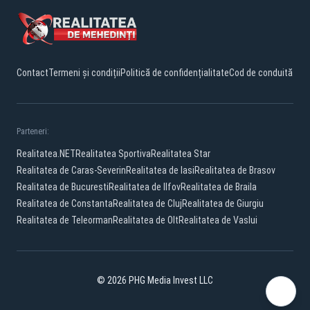
Contact
Termeni și condiții
Politică de confidențialitate
Cod de conduită
Parteneri:
Realitatea.NET
Realitatea Sportiva
Realitatea Star
Realitatea de Caras-Severin
Realitatea de Iasi
Realitatea de Brasov
Realitatea de Bucuresti
Realitatea de Ilfov
Realitatea de Braila
Realitatea de Constanta
Realitatea de Cluj
Realitatea de Giurgiu
Realitatea de Teleorman
Realitatea de Olt
Realitatea de Vaslui
© 2026 PHG Media Invest LLC
Facebook
YouTube