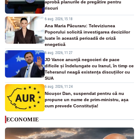
aprobă planurile de pregătire pentru
riscuri
6 aug. 2026, 15:18
Ana Maria Păcuraru: Televiziunea
Poporului solicită investigarea deciziilor
luate în această perioadă de criză
enegetică
6 aug. 2026, 11:27
JD Vance anunță negocieri de pace
dificile și îndelungate cu Iranul, în timp ce
Teheranul neagă existența discuțiilor cu
SUA
6 aug. 2026, 11:24
Nicușor Dan, suspendat pentru că nu
propune un nume de prim-ministru, așa
cum prevede Constituția!
ECONOMIE