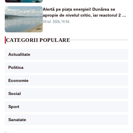
Alertă pe piața energiei! Dunărea se
apropie de nivelul critic, iar reactorul 2 de
la Cernavodă ar putea fi oprit
30 iul. 2026, 19:56
CATEGORII POPULARE
Actualitate
Politica
Economie
Social
Sport
Sanatate