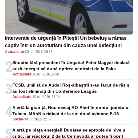
Intervenție de urgență în Pitești! Un bebeluș a rămas
captiv într-un autoturism din cauza unei defecțiuni
Actualitate
·
30 iul. 2026, 20:33
2
Situație fără precedent în Ungaria! Peter Magyar declară
criză energetică după oprirea centralei de la Paks
Actualitate
-
30 iul. 2026, 20:45
3
FCSB, umilită de Auda! Roș-albaștrii s-au făcut de râs și
au fost eliminați din Conference League
Actualitate
-
30 iul. 2026, 21:14
4
Alertă la graniță. Nou mesaj RO-Alert în nordul județului
Tulcea. MApN a ridicat de la sol două avioane F-16
Social
-
30 iul. 2026, 22:12
5
Alertă pe piața energiei! Dunărea se apropie de nivelul
critic, iar reactorul 2 de la Cernavodă ar putea fi oprit