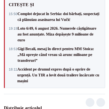
CITEȘTE ȘI
Complot dejucat în Serbia: doi bărbați, suspectați
15:50
că plănuiau asasinarea lui Vučić
Loto 6/49, 6 august 2026. Numerele câștigătoare
19:19
au fost anunțate. Miza depășește 9 milioane de
euro
Gigi Becali, mesaj în direct pentru MM Stoica:
18:51
„Mă oprește când vreau să arunc milioane pe
transferuri”
Accident pe drumul expres după o oprire de
18:11
urgență. Un TIR a lovit două trailere încărcate cu
mașini
Distribuie articolul