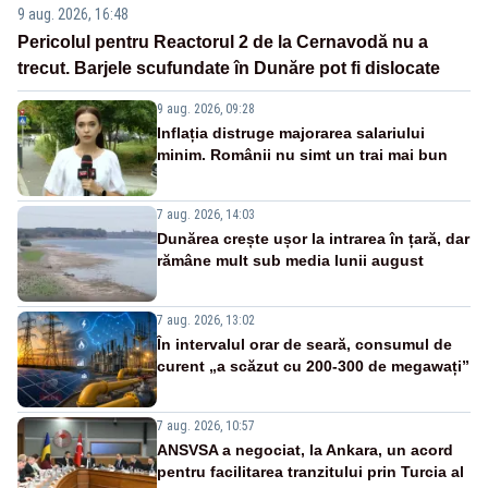
9 aug. 2026, 16:48
Pericolul pentru Reactorul 2 de la Cernavodă nu a
trecut. Barjele scufundate în Dunăre pot fi dislocate
9 aug. 2026, 09:28
Inflația distruge majorarea salariului
minim. Românii nu simt un trai mai bun
7 aug. 2026, 14:03
Dunărea crește ușor la intrarea în țară, dar
rămâne mult sub media lunii august
7 aug. 2026, 13:02
În intervalul orar de seară, consumul de
curent „a scăzut cu 200-300 de megawați”
7 aug. 2026, 10:57
ANSVSA a negociat, la Ankara, un acord
pentru facilitarea tranzitului prin Turcia al