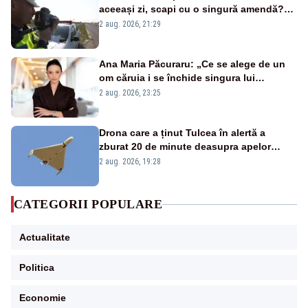
aceeași zi, scapi cu o singură amendă?
Ce spune legea
2 aug. 2026, 21:29
Ana Maria Păcuraru: „Ce se alege de un
om căruia i se închide singura lui
portiță?”
2 aug. 2026, 23:25
Drona care a ținut Tulcea în alertă a
zburat 20 de minute deasupra apelor
României. Au fost ridicate două F-16
2 aug. 2026, 19:28
CATEGORII POPULARE
Actualitate
Politica
Economie