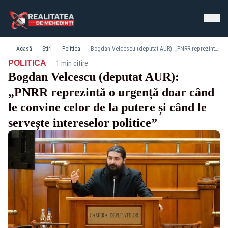
Acasă
Știri
Politica
Bogdan Velcescu (deputat AUR): „PNRR reprezintă o urgență doar când le convine celor de la putere și când le servește intereselor politice”
·
POLITICA
1 min citire
Bogdan Velcescu (deputat AUR):
„PNRR reprezintă o urgență doar când
le convine celor de la putere și când le
servește intereselor politice”