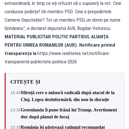
extraordinară, în timp ce ați refuzat să o supuneți la vot. Cine
conducea ședința? Un membru PSD. Cine e președintele
Camerei Deputaților? Tot un membru PSD, un domn pe nume
Grindeanu”, a declarat deputatul AUR, Bogdan Velcescu.
MATERIAL PUBLICITAR POLITIC PARTIDUL ALIANȚA
PENTRU UNIREA ROMANILOR (AUR). Notificare privind
transparența la
https://www.realitatea.net/notificare-
transparenta-publicitate-politica-2026
CITEȘTE ȘI
Miruță cere o măsură radicală după atacul de la
15:40
Cluj. Legea dezinformării, din nou în discuție
Groenlanda îi pune frână lui Trump. Avertisment
13:35
dur după planul de foraj
România își păstrează ratingul recomandat
10:38