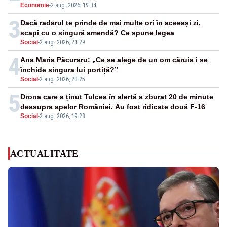
Economie
-
2 aug. 2026, 19:34
3
Dacă radarul te prinde de mai multe ori în aceeași zi,
scapi cu o singură amendă? Ce spune legea
Social
-
2 aug. 2026, 21:29
4
Ana Maria Păcuraru: „Ce se alege de un om căruia i se
închide singura lui portiță?”
Social
-
2 aug. 2026, 23:25
5
Drona care a ținut Tulcea în alertă a zburat 20 de minute
deasupra apelor României. Au fost ridicate două F-16
Social
-
2 aug. 2026, 19:28
ACTUALITATE