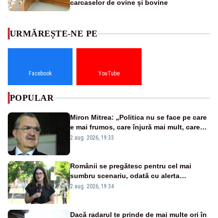
carcaselor de ovine și bovine
URMĂREȘTE-NE PE
Facebook
YouTube
POPULAR
Miron Mitrea: „Politica nu se face pe care
e mai frumos, care înjură mai mult, care
țipă mai tare, ci pe proiecte”
2 aug. 2026, 19:33
Românii se pregătesc pentru cel mai
sumbru scenariu, odată cu alerta
energetică
2 aug. 2026, 19:34
Dacă radarul te prinde de mai multe ori în