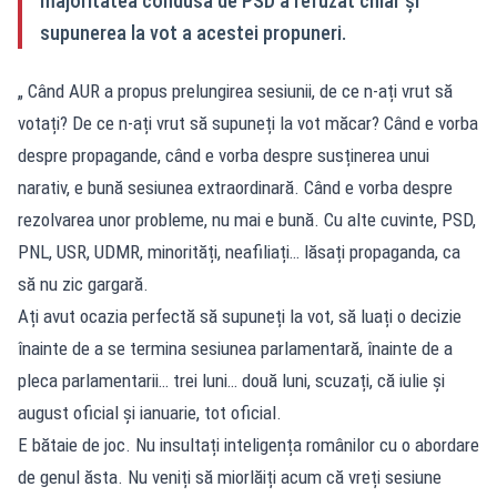
majoritatea condusă de PSD a refuzat chiar și
supunerea la vot a acestei propuneri.
„ Când AUR a propus prelungirea sesiunii, de ce n-ați vrut să
votați? De ce n-ați vrut să supuneți la vot măcar? Când e vorba
despre propagande, când e vorba despre susținerea unui
narativ, e bună sesiunea extraordinară. Când e vorba despre
rezolvarea unor probleme, nu mai e bună. Cu alte cuvinte, PSD,
PNL, USR, UDMR, minorități, neafiliați… lăsați propaganda, ca
să nu zic gargară.
Ați avut ocazia perfectă să supuneți la vot, să luați o decizie
înainte de a se termina sesiunea parlamentară, înainte de a
pleca parlamentarii… trei luni… două luni, scuzați, că iulie și
august oficial și ianuarie, tot oficial.
E bătaie de joc. Nu insultați inteligența românilor cu o abordare
de genul ăsta. Nu veniți să miorlăiți acum că vreți sesiune