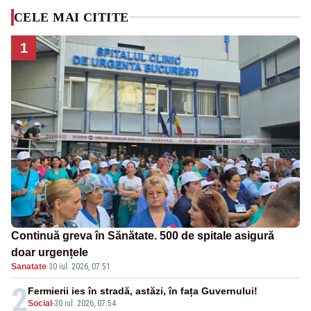
CELE MAI CITITE
1
Continuă greva în Sănătate. 500 de spitale asigură
doar urgențele
Sanatate
·
30 iul. 2026, 07:51
2
Fermierii ies în stradă, astăzi, în fața Guvernului!
Social
-
30 iul. 2026, 07:54