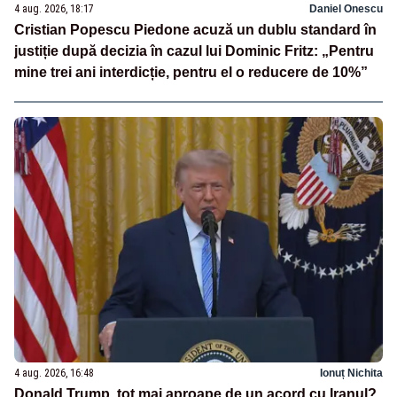
4 aug. 2026, 18:17
Daniel Onescu
Cristian Popescu Piedone acuză un dublu standard în
justiție după decizia în cazul lui Dominic Fritz: „Pentru
mine trei ani interdicție, pentru el o reducere de 10%”
4 aug. 2026, 16:48
Ionuț Nichita
Donald Trump, tot mai aproape de un acord cu Iranul?