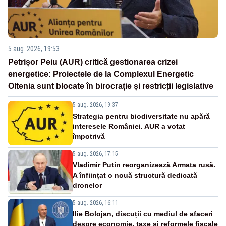
5 aug. 2026, 19:53
Petrișor Peiu (AUR) critică gestionarea crizei
energetice: Proiectele de la Complexul Energetic
Oltenia sunt blocate în birocrație și restricții legislative
5 aug. 2026, 19:37
Strategia pentru biodiversitate nu apără
interesele României. AUR a votat
împotrivă
5 aug. 2026, 17:15
Vladimir Putin reorganizează Armata rusă.
A înființat o nouă structură dedicată
dronelor
5 aug. 2026, 16:11
Ilie Bolojan, discuții cu mediul de afaceri
despre economie, taxe și reformele fiscale