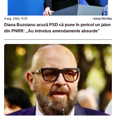
4 aug. 2026, 19:07
Ionuț Nichita
Diana Buzoianu acuză PSD că pune în pericol un jalon
din PNRR: „Au introdus amendamente absurde”