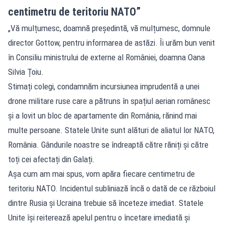
centimetru de teritoriu NATO”
„Vă mulțumesc, doamnă președintă, vă mulțumesc, domnule
director Gottow, pentru informarea de astăzi. Îi urăm bun venit
în Consiliu ministrului de externe al României, doamna Oana
Silvia Țoiu.
Stimați colegi, condamnăm incursiunea imprudentă a unei
drone militare ruse care a pătruns în spațiul aerian românesc
și a lovit un bloc de apartamente din România, rănind mai
multe persoane. Statele Unite sunt alături de aliatul lor NATO,
România. Gândurile noastre se îndreaptă către răniți și către
toți cei afectați din Galați.
Așa cum am mai spus, vom apăra fiecare centimetru de
teritoriu NATO. Incidentul subliniază încă o dată de ce războiul
dintre Rusia și Ucraina trebuie să înceteze imediat. Statele
Unite își reiterează apelul pentru o încetare imediată și