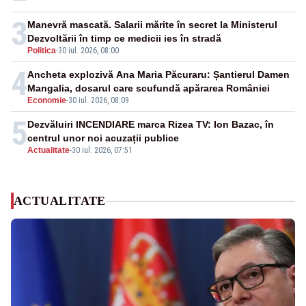
3
Manevră mascată. Salarii mărite în secret la Ministerul
Dezvoltării în timp ce medicii ies în stradă
Politica
-
30 iul. 2026, 08:00
4
Ancheta explozivă Ana Maria Păcuraru: Șantierul Damen
Mangalia, dosarul care scufundă apărarea României
Economie
-
30 iul. 2026, 08:09
5
Dezvăluiri INCENDIARE marca Rizea TV: Ion Bazac, în
centrul unor noi acuzații publice
Actualitate
-
30 iul. 2026, 07:51
ACTUALITATE