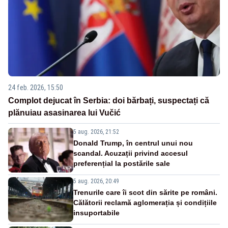
24 feb. 2026, 15:50
Complot dejucat în Serbia: doi bărbați, suspectați că
plănuiau asasinarea lui Vučić
5 aug. 2026, 21:52
Donald Trump, în centrul unui nou
scandal. Acuzații privind accesul
preferențial la postările sale
5 aug. 2026, 20:49
Trenurile care îi scot din sărite pe români.
Călătorii reclamă aglomerația și condițiile
insuportabile