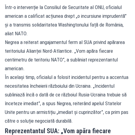
Într-o intervenție la Consiliul de Securitate al ONU, oficialul
american a calificat acțiunea drept „o incursiune imprudentă”
și a transmis solidaritatea Washingtonului față de România,
aliat NATO.
Negrea a reiterat angajamentul ferm al SUA privind apărarea
teritoriului Alianței Nord-Atlantice. „Vom apăra fiecare
centimetru de teritoriu NATO”, a subliniat reprezentantul
american.
În același timp, oficialul a folosit incidentul pentru a accentua
necesitatea încheierii războiului din Ucraina. „Incidentul
subliniază încă o dată de ce războiul Rusia-Ucraina trebuie să
înceteze imediat”, a spus Negrea, reiterând apelul Statelor
Unite pentru un armistițiu „imediat și cuprinzător”, ca prim pas
către o soluție negociată durabilă.
Reprezentantul SUA: „Vom apăra fiecare