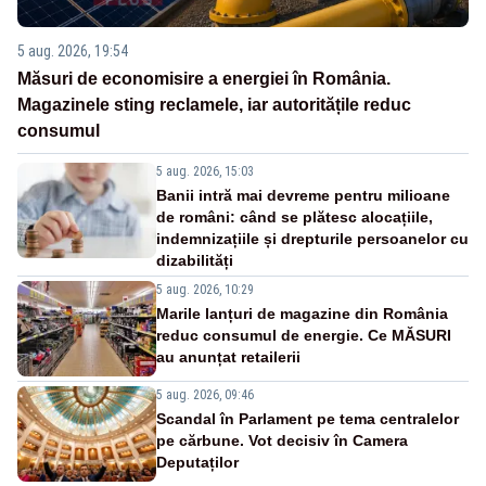
5 aug. 2026, 19:54
Măsuri de economisire a energiei în România.
Magazinele sting reclamele, iar autoritățile reduc
consumul
5 aug. 2026, 15:03
Banii intră mai devreme pentru milioane
de români: când se plătesc alocațiile,
indemnizațiile și drepturile persoanelor cu
dizabilități
5 aug. 2026, 10:29
Marile lanțuri de magazine din România
reduc consumul de energie. Ce MĂSURI
au anunțat retailerii
5 aug. 2026, 09:46
Scandal în Parlament pe tema centralelor
pe cărbune. Vot decisiv în Camera
Deputaților