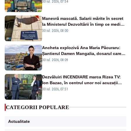
30 iul. 2026, 07:54
Manevră mascată. Salarii mărite în secret
la Ministerul Dezvoltării în timp ce medicii
ies în stradă
30 iul. 2026, 08:00
Ancheta explozivă Ana Maria Păcuraru:
Șantierul Damen Mangalia, dosarul care
scufundă apărarea României
30 iul. 2026, 08:09
Dezvăluiri INCENDIARE marca Rizea TV:
Ion Bazac, în centrul unor noi acuzații
publice
30 iul. 2026, 07:51
CATEGORII POPULARE
Actualitate