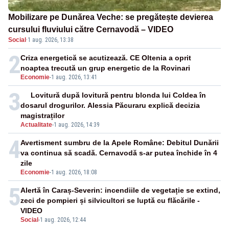
Mobilizare pe Dunărea Veche: se pregătește devierea
cursului fluviului către Cernavodă – VIDEO
Social
·
1 aug. 2026, 13:38
2
Criza energetică se acutizează. CE Oltenia a oprit
noaptea trecută un grup energetic de la Rovinari
Economie
-
1 aug. 2026, 13:41
3
Lovitură după lovitură pentru blonda lui Coldea în
dosarul drogurilor. Alessia Păcuraru explică decizia
magistraților
Actualitate
-
1 aug. 2026, 14:39
4
Avertisment sumbru de la Apele Române: Debitul Dunării
va continua să scadă. Cernavodă s-ar putea închide în 4
zile
Economie
-
1 aug. 2026, 18:08
5
Alertă în Caraș-Severin: incendiile de vegetație se extind,
zeci de pompieri și silvicultori se luptă cu flăcările -
VIDEO
Social
-
1 aug. 2026, 12:44