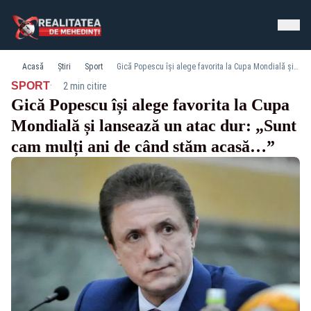
Acasă
Știri
Sport
Gică Popescu își alege favorita la Cupa Mondială și lansează un atac dur: „Sunt cam mulți ani de când stăm acasă…”
·
SPORT
2 min citire
Gică Popescu își alege favorita la Cupa
Mondială și lansează un atac dur: „Sunt
cam mulți ani de când stăm acasă…”