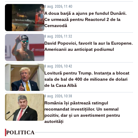
8 aug. 2026, 11:40
A doua barjă a ajuns pe fundul Dunării.
Ce urmează pentru Reactorul 2 de la
Cernavodă
8 aug. 2026, 11:32
David Popovici, favorit la aur la Europene.
Americanii au anticipat podiumul
8 aug. 2026, 10:42
Lovitură pentru Trump. Instanța a blocat
sala de bal de 400 de milioane de dolari
de la Casa Albă
8 aug. 2026, 10:38
România își păstrează ratingul
recomandat investițiilor. Un semnal
pozitiv, dar și un avertisment pentru
autorități
POLITICA