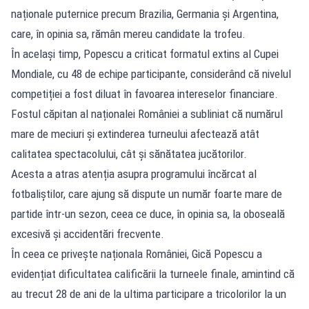
naționale puternice precum Brazilia, Germania și Argentina,
care, în opinia sa, rămân mereu candidate la trofeu.
În același timp, Popescu a criticat formatul extins al Cupei
Mondiale, cu 48 de echipe participante, considerând că nivelul
competiției a fost diluat în favoarea intereselor financiare.
Fostul căpitan al naționalei României a subliniat că numărul
mare de meciuri și extinderea turneului afectează atât
calitatea spectacolului, cât și sănătatea jucătorilor.
Acesta a atras atenția asupra programului încărcat al
fotbaliștilor, care ajung să dispute un număr foarte mare de
partide într-un sezon, ceea ce duce, în opinia sa, la oboseală
excesivă și accidentări frecvente.
În ceea ce privește naționala României, Gică Popescu a
evidențiat dificultatea calificării la turneele finale, amintind că
au trecut 28 de ani de la ultima participare a tricolorilor la un