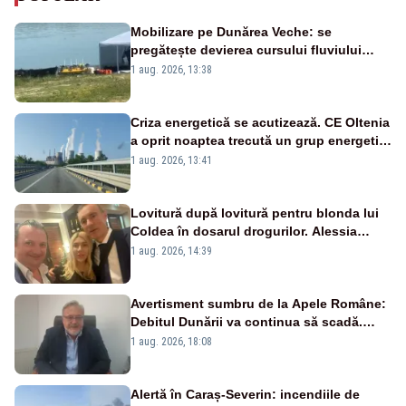
Mobilizare pe Dunărea Veche: se
pregătește devierea cursului fluviului
către Cernavodă – VIDEO
1 aug. 2026, 13:38
Criza energetică se acutizează. CE Oltenia
a oprit noaptea trecută un grup energetic
de la Rovinari
1 aug. 2026, 13:41
Lovitură după lovitură pentru blonda lui
Coldea în dosarul drogurilor. Alessia
Păcuraru explică decizia magistraților
1 aug. 2026, 14:39
Avertisment sumbru de la Apele Române:
Debitul Dunării va continua să scadă.
Cernavodă s-ar putea închide în 4 zile
1 aug. 2026, 18:08
Alertă în Caraș-Severin: incendiile de