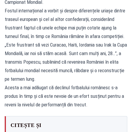
Campionat Mondial.
Fostul internațional a vorbit și despre diferențele uriașe dintre
traseul european și cel al altor confederații, considerând
frustrant faptul că unele echipe mai puțin cotate ajung la
turneul final, în timp ce România rămâne în afara competiției.
„Este frustrant să vezi Curacao, Haiti, Iordania sau Irak la Cupa
Mondială, iar noi să stăm acasă. Sunt cam mulți ani, 28…”, a
transmis Popescu, subliniind că revenirea României în elita
fotbalului mondial necesită muncă, răbdare și o reconstrucție
pe termen lung.
Acesta a mai adăugat că declinul fotbalului românesc s-a
produs în timp și că este nevoie de un efort susținut pentru a
reveni la nivelul de performanță din trecut.
CITEȘTE ȘI