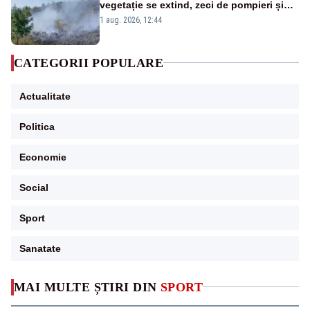
vegetație se extind, zeci de pompieri și
silvicultori se luptă cu flăcările - VIDEO
1 aug. 2026, 12:44
CATEGORII POPULARE
Actualitate
Politica
Economie
Social
Sport
Sanatate
MAI MULTE ȘTIRI DIN
SPORT