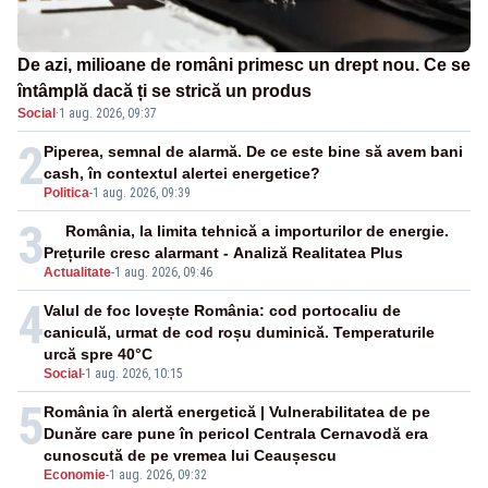
De azi, milioane de români primesc un drept nou. Ce se
întâmplă dacă ți se strică un produs
Social
·
1 aug. 2026, 09:37
2
Piperea, semnal de alarmă. De ce este bine să avem bani
cash, în contextul alertei energetice?
Politica
-
1 aug. 2026, 09:39
3
România, la limita tehnică a importurilor de energie.
Prețurile cresc alarmant - Analiză Realitatea Plus
Actualitate
-
1 aug. 2026, 09:46
4
Valul de foc lovește România: cod portocaliu de
caniculă, urmat de cod roșu duminică. Temperaturile
urcă spre 40°C
Social
-
1 aug. 2026, 10:15
5
România în alertă energetică | Vulnerabilitatea de pe
Dunăre care pune în pericol Centrala Cernavodă era
cunoscută de pe vremea lui Ceaușescu
Economie
-
1 aug. 2026, 09:32