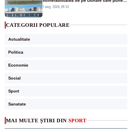
Vulnerabilitatea de pe Dunăre care pune
în pericol Centrala Cernavodă era
1 aug. 2026, 09:32
cunoscută de pe vremea lui Ceaușescu
CATEGORII POPULARE
Actualitate
Politica
Economie
Social
Sport
Sanatate
MAI MULTE ȘTIRI DIN
SPORT