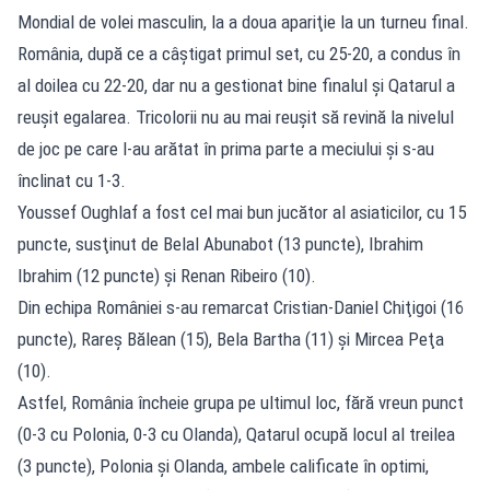
Mondial de volei masculin, la a doua apariţie la un turneu final.
România, după ce a câştigat primul set, cu 25-20, a condus în
al doilea cu 22-20, dar nu a gestionat bine finalul şi Qatarul a
reuşit egalarea. Tricolorii nu au mai reuşit să revină la nivelul
de joc pe care l-au arătat în prima parte a meciului şi s-au
înclinat cu 1-3.
Youssef Oughlaf a fost cel mai bun jucător al asiaticilor, cu 15
puncte, susţinut de Belal Abunabot (13 puncte), Ibrahim
Ibrahim (12 puncte) şi Renan Ribeiro (10).
Din echipa României s-au remarcat Cristian-Daniel Chiţigoi (16
puncte), Rareş Bălean (15), Bela Bartha (11) şi Mircea Peţa
(10).
Astfel, România încheie grupa pe ultimul loc, fără vreun punct
(0-3 cu Polonia, 0-3 cu Olanda), Qatarul ocupă locul al treilea
(3 puncte), Polonia şi Olanda, ambele calificate în optimi,