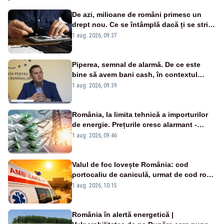
De azi, milioane de români primesc un
drept nou. Ce se întâmplă dacă ți se strică
un produs
1 aug. 2026, 09:37
Piperea, semnal de alarmă. De ce este
bine să avem bani cash, în contextul
alertei energetice?
1 aug. 2026, 09:39
România, la limita tehnică a importurilor
de energie. Prețurile cresc alarmant -
Analiză Realitatea Plus
1 aug. 2026, 09:46
Valul de foc lovește România: cod
portocaliu de caniculă, urmat de cod roșu
duminică. Temperaturile urcă spre 40°C
1 aug. 2026, 10:15
România în alertă energetică |