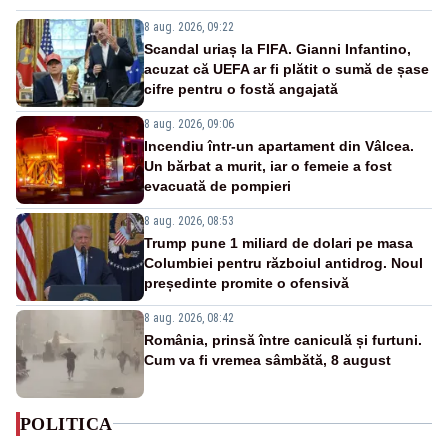
8 aug. 2026, 09:22
Scandal uriaș la FIFA. Gianni Infantino,
acuzat că UEFA ar fi plătit o sumă de șase
cifre pentru o fostă angajată
8 aug. 2026, 09:06
Incendiu într-un apartament din Vâlcea.
Un bărbat a murit, iar o femeie a fost
evacuată de pompieri
8 aug. 2026, 08:53
Trump pune 1 miliard de dolari pe masa
Columbiei pentru războiul antidrog. Noul
președinte promite o ofensivă
8 aug. 2026, 08:42
România, prinsă între caniculă și furtuni.
Cum va fi vremea sâmbătă, 8 august
POLITICA