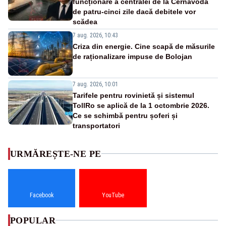
funcționare a centralei de la Cernavodă
de patru-cinci zile dacă debitele vor
scădea
7 aug. 2026, 10:43
Criza din energie. Cine scapă de măsurile
de raționalizare impuse de Bolojan
7 aug. 2026, 10:01
Tarifele pentru rovinietă și sistemul
TollRo se aplică de la 1 octombrie 2026.
Ce se schimbă pentru șoferi și
transportatori
URMĂREȘTE-NE PE
Facebook
YouTube
POPULAR