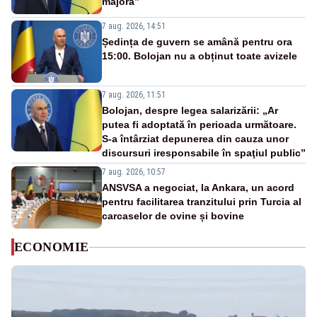
majoră”
7 aug. 2026, 14:51
Ședința de guvern se amână pentru ora
15:00. Bolojan nu a obținut toate avizele
7 aug. 2026, 11:51
Bolojan, despre legea salarizării: „Ar
putea fi adoptată în perioada următoare.
S-a întârziat depunerea din cauza unor
discursuri iresponsabile în spaţiul public”
7 aug. 2026, 10:57
ANSVSA a negociat, la Ankara, un acord
pentru facilitarea tranzitului prin Turcia al
carcaselor de ovine și bovine
ECONOMIE