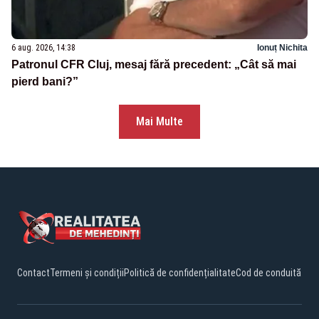
6 aug. 2026, 14:38
Ionuț Nichita
Patronul CFR Cluj, mesaj fără precedent: „Cât să mai
pierd bani?”
Mai Multe
Contact
Termeni și condiții
Politică de confidențialitate
Cod de conduită