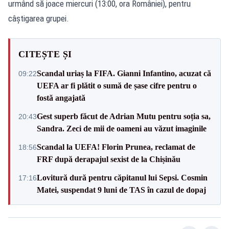
urmând să joace miercuri (13:00, ora României), pentru
câştigarea grupei.
CITEȘTE ȘI
Scandal uriaș la FIFA. Gianni Infantino, acuzat că
09:22
UEFA ar fi plătit o sumă de șase cifre pentru o
fostă angajată
Gest superb făcut de Adrian Mutu pentru soția sa,
20:43
Sandra. Zeci de mii de oameni au văzut imaginile
Scandal la UEFA! Florin Prunea, reclamat de
18:56
FRF după derapajul sexist de la Chișinău
Lovitură dură pentru căpitanul lui Sepsi. Cosmin
17:16
Matei, suspendat 9 luni de TAS în cazul de dopaj