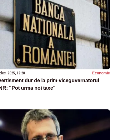
dec. 2025, 12:28
Economie
ertisment dur de la prim-viceguvernatorul
NR: "Pot urma noi taxe"