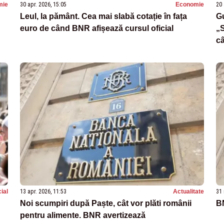
mie
30 apr. 2026, 15:05
Economie
20 
Leul, la pământ. Cea mai slabă cotație în fața
G
euro de când BNR afișează cursul oficial
„S
câ
ial
13 apr. 2026, 11:53
Actualitate
31 
Noi scumpiri după Paște, cât vor plăti românii
B
pentru alimente. BNR avertizează