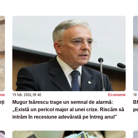
mie
19 feb. 2026, 09:40
Economie
18 
ți
Mugur Isărescu trage un semnal de alarmă:
BN
„Există un pericol major al unei crize. Riscăm să
pe
intrăm în recesiune adevărată pe întreg anul”