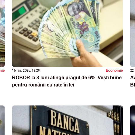
mie
16 ian. 2026, 13:29
Economie
22 
ROBOR la 3 luni atinge pragul de 6%. Vești bune
Av
pentru românii cu rate în lei
B