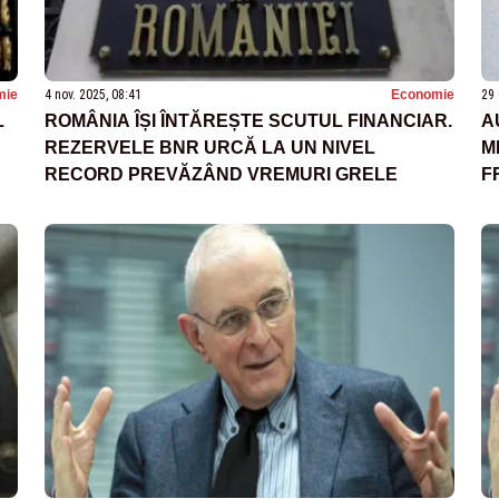
mie
4 nov. 2025, 08:41
Economie
29 
L
ROMÂNIA ÎȘI ÎNTĂREȘTE SCUTUL FINANCIAR.
A
REZERVELE BNR URCĂ LA UN NIVEL
M
RECORD PREVĂZÂND VREMURI GRELE
F
H
F