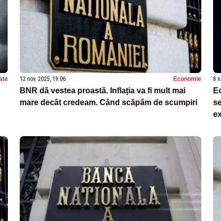
ate
12 nov. 2025, 19:06
Economie
8 n
BNR dă vestea proastă. Inflația va fi mult mai
Ec
mare decât credeam. Când scăpăm de scumpiri
se
ex