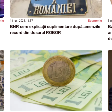
mie
11 iun. 2026, 16:57
Economie
5 m
BNR cere explicații suplimentare după amenzile-
B
record din dosarul ROBOR
an
d