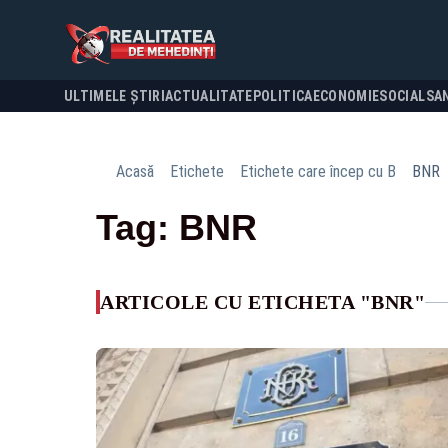
ULTIMELE ȘTIRI
ACTUALITATE
POLITICA
ECONOMIE
SOCIAL
SA
Acasă
Etichete
Etichete care încep cu B
BNR
Tag: BNR
ARTICOLE CU ETICHETA "BNR"