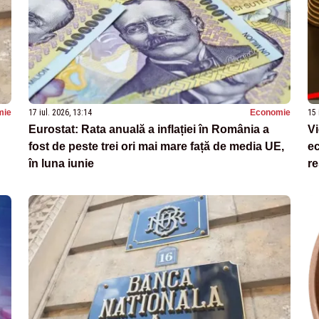
mie
17 iul. 2026, 13:14
Economie
15 
Eurostat: Rata anuală a inflației în România a
V
fost de peste trei ori mai mare față de media UE,
ec
în luna iunie
re