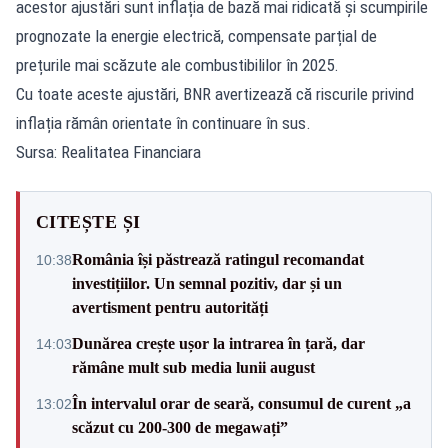
acestor ajustări sunt inflația de bază mai ridicată și scumpirile
prognozate la energie electrică, compensate parțial de
prețurile mai scăzute ale combustibililor în 2025.
Cu toate aceste ajustări, BNR avertizează că riscurile privind
inflația rămân orientate în continuare în sus.
Sursa: Realitatea Financiara
CITEȘTE ȘI
România își păstrează ratingul recomandat
10:38
investițiilor. Un semnal pozitiv, dar și un
avertisment pentru autorități
Dunărea crește ușor la intrarea în țară, dar
14:03
rămâne mult sub media lunii august
În intervalul orar de seară, consumul de curent „a
13:02
scăzut cu 200-300 de megawați”