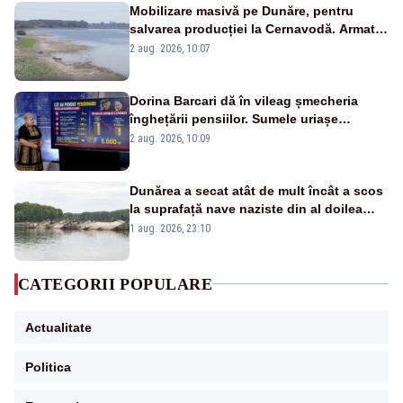
Mobilizare masivă pe Dunăre, pentru
salvarea producției la Cernavodă. Armata
va detona o stâncă și va devia apa
2 aug. 2026, 10:07
fluviului - IMAGINI AERIENE
Dorina Barcari dă în vileag șmecheria
înghețării pensiilor. Sumele uriașe
pierdute de fiecare român
2 aug. 2026, 10:09
Dunărea a secat atât de mult încât a scos
la suprafață nave naziste din al doilea
război mondial
1 aug. 2026, 23:10
CATEGORII POPULARE
Actualitate
Politica