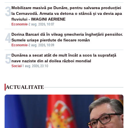
3
Mobilizare masivă pe Dunăre, pentru salvarea producției
la Cernavodă. Armata va detona o stâncă și va devia apa
fluviului - IMAGINI AERIENE
Economie
-
2 aug. 2026, 10:07
4
Dorina Barcari dă în vileag șmecheria înghețării pensiilor.
Sumele uriașe pierdute de fiecare român
Economie
-
2 aug. 2026, 10:09
5
Dunărea a secat atât de mult încât a scos la suprafață
nave naziste din al doilea război mondial
Social
-
1 aug. 2026, 23:10
ACTUALITATE