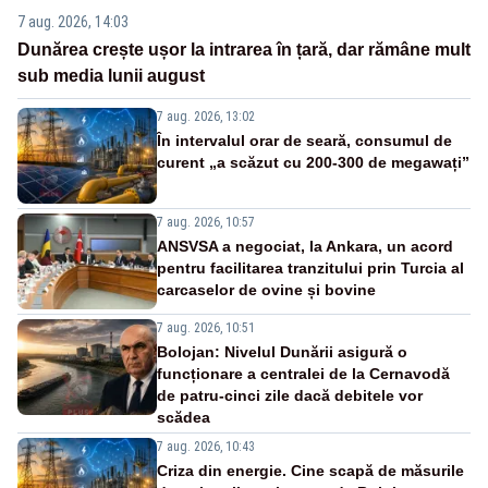
7 aug. 2026, 14:03
Dunărea crește ușor la intrarea în țară, dar rămâne mult
sub media lunii august
7 aug. 2026, 13:02
În intervalul orar de seară, consumul de
curent „a scăzut cu 200-300 de megawați”
7 aug. 2026, 10:57
ANSVSA a negociat, la Ankara, un acord
pentru facilitarea tranzitului prin Turcia al
carcaselor de ovine și bovine
7 aug. 2026, 10:51
Bolojan: Nivelul Dunării asigură o
funcționare a centralei de la Cernavodă
de patru-cinci zile dacă debitele vor
scădea
7 aug. 2026, 10:43
Criza din energie. Cine scapă de măsurile