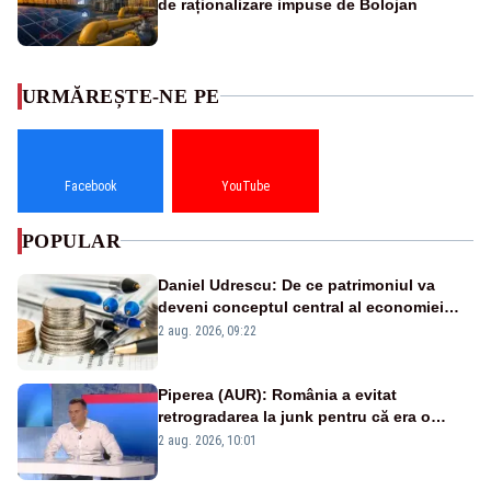
de raționalizare impuse de Bolojan
URMĂREȘTE-NE PE
Facebook
YouTube
POPULAR
Daniel Udrescu: De ce patrimoniul va
deveni conceptul central al economiei
viitoare?
2 aug. 2026, 09:22
Piperea (AUR): România a evitat
retrogradarea la junk pentru că era o
catastrofă pentru bănci și fondurile de
2 aug. 2026, 10:01
pensii