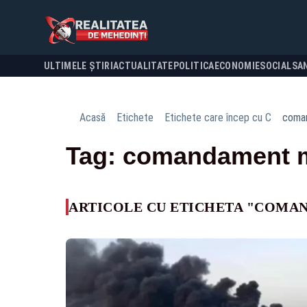
ULTIMELE ȘTIRI
ACTUALITATE
POLITICA
ECONOMIE
SOCIAL
SA
Acasă
Etichete
Etichete care încep cu C
coman
Tag: comandament m
ARTICOLE CU ETICHETA "COMA