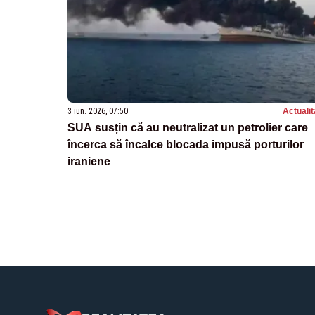
3 iun. 2026, 07:50
Actualit
SUA susțin că au neutralizat un petrolier care
încerca să încalce blocada impusă porturilor
iraniene