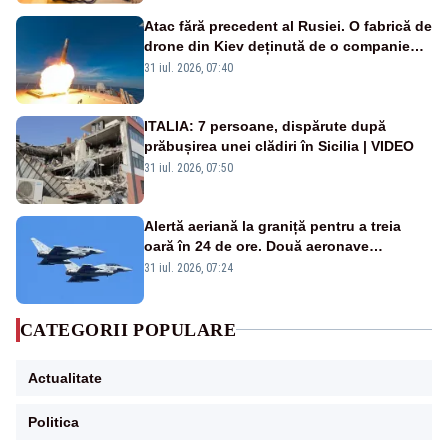
Atac fără precedent al Rusiei. O fabrică de
drone din Kiev deținută de o companie
americană, distrusă de o rachetă
31 iul. 2026, 07:40
rusească
ITALIA: 7 persoane, dispărute după
prăbușirea unei clădiri în Sicilia | VIDEO
31 iul. 2026, 07:50
Alertă aeriană la graniță pentru a treia
oară în 24 de ore. Două aeronave
Eurofighter britanice au fost ridicate de la
31 iul. 2026, 07:24
sol
CATEGORII POPULARE
Actualitate
Politica