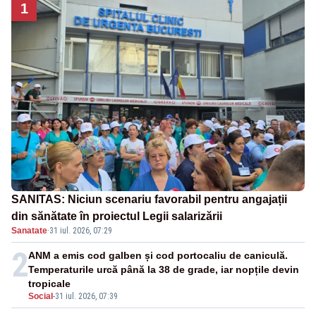
1
SANITAS: Niciun scenariu favorabil pentru angajații
din sănătate în proiectul Legii salarizării
Sanatate
·
31 iul. 2026, 07:29
2
ANM a emis cod galben și cod portocaliu de caniculă.
Temperaturile urcă până la 38 de grade, iar nopțile devin
tropicale
Social
-
31 iul. 2026, 07:39