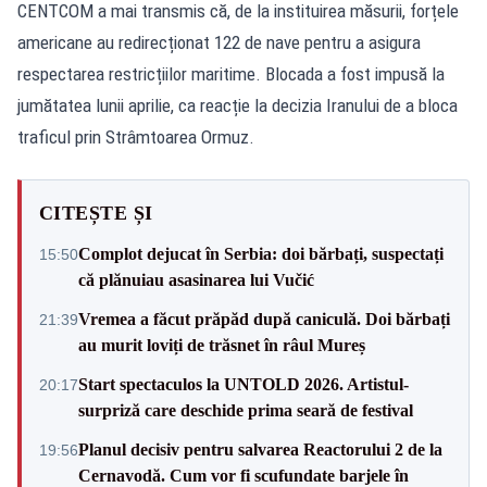
CENTCOM a mai transmis că, de la instituirea măsurii, forțele
americane au redirecționat 122 de nave pentru a asigura
respectarea restricțiilor maritime. Blocada a fost impusă la
jumătatea lunii aprilie, ca reacție la decizia Iranului de a bloca
traficul prin Strâmtoarea Ormuz.
CITEȘTE ȘI
Complot dejucat în Serbia: doi bărbați, suspectați
15:50
că plănuiau asasinarea lui Vučić
Vremea a făcut prăpăd după caniculă. Doi bărbați
21:39
au murit loviți de trăsnet în râul Mureș
Start spectaculos la UNTOLD 2026. Artistul-
20:17
surpriză care deschide prima seară de festival
Planul decisiv pentru salvarea Reactorului 2 de la
19:56
Cernavodă. Cum vor fi scufundate barjele în