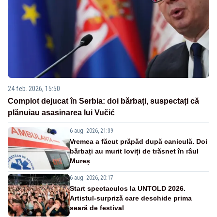
24 feb. 2026, 15:50
Complot dejucat în Serbia: doi bărbați, suspectați că
plănuiau asasinarea lui Vučić
6 aug. 2026, 21:39
Vremea a făcut prăpăd după caniculă. Doi
bărbați au murit loviți de trăsnet în râul
Mureș
6 aug. 2026, 20:17
Start spectaculos la UNTOLD 2026.
Artistul-surpriză care deschide prima
seară de festival