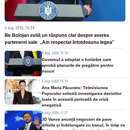
6 aug. 2026, 16:34
Ilie Bolojan evită un răspuns clar despre averea
partenerei sale: „Am respectat întotdeauna legea”
6 aug. 2026, 15:39
Guvernul a adoptat o hotărâre care
aprobă planurile de pregătire pentru
riscuri
6 aug. 2026, 15:18
Ana Maria Păcuraru: Televiziunea
Poporului solicită investigarea deciziilor
luate în această perioadă de criză
enegetică
6 aug. 2026, 11:27
JD Vance anunță negocieri de pace
dificile și îndelungate cu Iranul, în timp ce