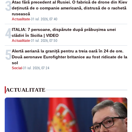
3
Atac fără precedent al Rusiei. O fabrică de drone din Kiev
deținută de o companie americană, distrusă de o rachetă
rusească
Actualitate
-
31 iul. 2026, 07:40
4
ITALIA: 7 persoane, dispărute după prăbușirea unei
clădiri în Sicilia | VIDEO
Actualitate
-
31 iul. 2026, 07:50
5
Alertă aeriană la graniță pentru a treia oară în 24 de ore.
Două aeronave Eurofighter britanice au fost ridicate de la
sol
Social
-
31 iul. 2026, 07:24
ACTUALITATE