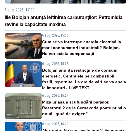
6 aug. 2026, 17:38
Ilie Bolojan anunță ieftinirea carburanților: Petromidia
revine la capacitate maximă
6 aug. 2026, 15:36
Cum se va întrerupe energia electrică la
marii consumatori industriali? Bolojan:
Nu vor exista compensații
6 aug. 2026, 15:33
Bolojan anunță restricțiile de consum
energetic. Centralele pe combustibili
fosili, repornite. La ore de vârf se va apela
la importuri - LIVE TEXT
6 aug. 2026, 15:24
Miza uriașă a scufundării barjelor.
Reactorul 2 de la Cernavodă poate primi o
nouă „gură de oxigen”
6 aug. 2026, 15:23
Alexandru Nazare, veste bună: Economia