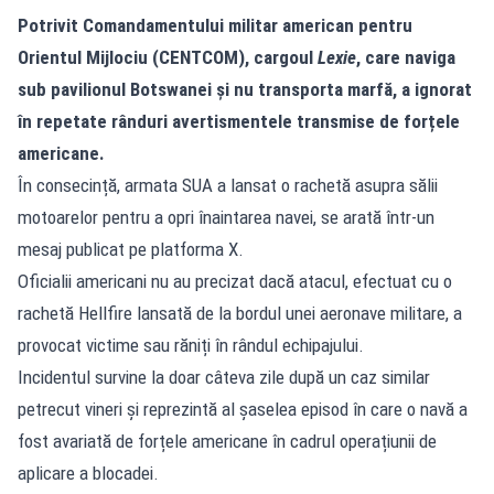
Potrivit Comandamentului militar american pentru
Orientul Mijlociu (CENTCOM), cargoul
Lexie
, care naviga
sub pavilionul Botswanei și nu transporta marfă, a ignorat
în repetate rânduri avertismentele transmise de forțele
americane.
În consecință, armata SUA a lansat o rachetă asupra sălii
motoarelor pentru a opri înaintarea navei, se arată într-un
mesaj publicat pe platforma X.
Oficialii americani nu au precizat dacă atacul, efectuat cu o
rachetă Hellfire lansată de la bordul unei aeronave militare, a
provocat victime sau răniți în rândul echipajului.
Incidentul survine la doar câteva zile după un caz similar
petrecut vineri și reprezintă al șaselea episod în care o navă a
fost avariată de forțele americane în cadrul operațiunii de
aplicare a blocadei.