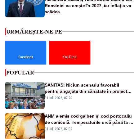
României va crește în 2027, iar inflația va
scădea
URMĂREȘTE-NE PE
Facebook
YouTube
POPULAR
SANITAS: Niciun scenariu favorabil
pentru angajații din sănătate în proiectul
Legii salarizării
31 iul. 2026, 07:29
ANM a emis cod galben și cod portocaliu
de caniculă. Temperaturile urcă până la 38
de grade, iar nopțile devin tropicale
31 iul. 2026, 07:39