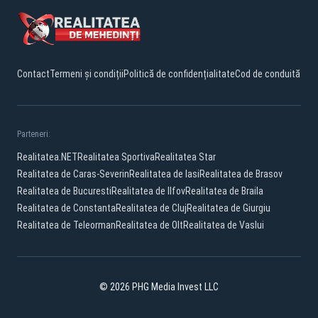
Contact
Termeni și condiții
Politică de confidențialitate
Cod de conduită
Parteneri:
Realitatea.NET
Realitatea Sportiva
Realitatea Star
Realitatea de Caras-Severin
Realitatea de Iasi
Realitatea de Brasov
Realitatea de Bucuresti
Realitatea de Ilfov
Realitatea de Braila
Realitatea de Constanta
Realitatea de Cluj
Realitatea de Giurgiu
Realitatea de Teleorman
Realitatea de Olt
Realitatea de Vaslui
© 2026 PHG Media Invest LLC
Facebook
YouTube