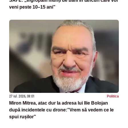
SAFE: „Îngropăm munți de bani în tancuri care vor
veni peste 10–15 ani”
27 iul. 2026, 08:01
Politica
Miron Mitrea, atac dur la adresa lui Ilie Bolojan
după incidentele cu drone:”Vrem să vedem ce le
spui rușilor”