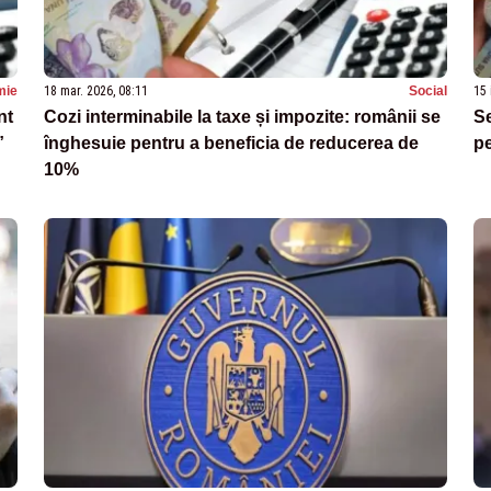
mie
18 mar. 2026, 08:11
Social
15 
nt
Cozi interminabile la taxe și impozite: românii se
Se
”
înghesuie pentru a beneficia de reducerea de
pe
10%