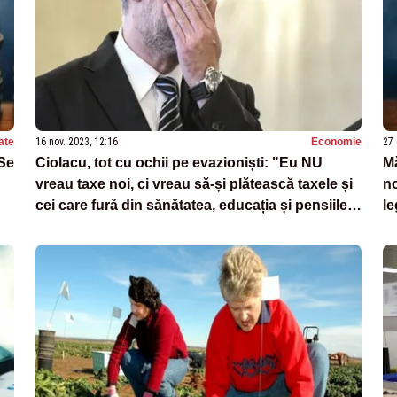
ate
16 nov. 2023, 12:16
Economie
27 
 Se
Ciolacu, tot cu ochii pe evazioniști: "Eu NU
Mă
vreau taxe noi, ci vreau să-și plătească taxele și
no
cei care fură din sănătatea, educația și pensiile
l
românilor"