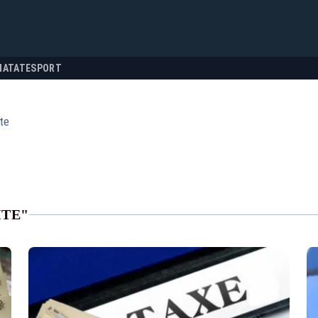
NATATE
SPORT
te
ITE"