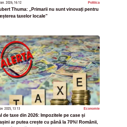
ian. 2026, 16:12
Politica
bert Thuma: „Primarii nu sunt vinovați pentru
eșterea taxelor locale”
ov. 2025, 13:13
Economie
l de taxe din 2026: Impozitele pe case și
șini ar putea crește cu până la 70%! Românii,