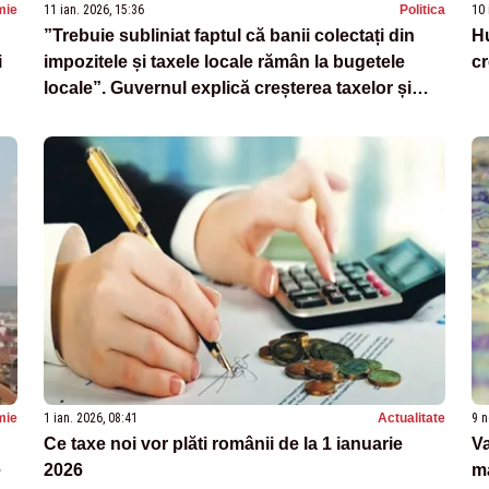
mie
11 ian. 2026, 15:36
Politica
10 
”Trebuie subliniat faptul că banii colectați din
Hu
i
impozitele și taxele locale rămân la bugetele
cr
locale”. Guvernul explică creșterea taxelor și
impozitelor
mie
1 ian. 2026, 08:41
Actualitate
9 n
Ce taxe noi vor plăti românii de la 1 ianuarie
Va
e
2026
ma