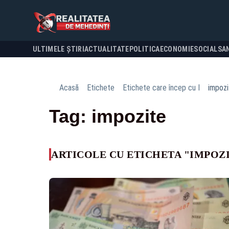
ULTIMELE ȘTIRI
ACTUALITATE
POLITICA
ECONOMIE
SOCIAL
SA
Acasă
Etichete
Etichete care încep cu I
impozi
Tag: impozite
ARTICOLE CU ETICHETA "IMPOZ