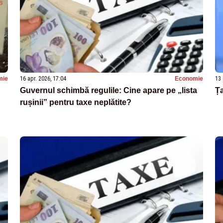
mie
16 apr. 2026, 17:04
Economie
13 
Guvernul schimbă regulile: Cine apare pe „lista
Ța
rușinii” pentru taxe neplătite?