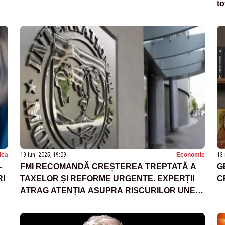
to
tica
19 iun. 2025, 19:09
Economie
13 
-
FMI RECOMANDĂ CREȘTEREA TREPTATĂ A
G
RI
TAXELOR ȘI REFORME URGENTE. EXPERȚII
C
ATRAG ATENȚIA ASUPRA RISCURILOR UNEI
MAJORĂRI BRUȘTE A TVA