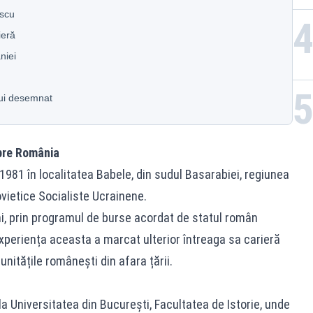
escu
ieră
niei
lui desemnat
spre România
981 în localitatea Babele, din sudul Basarabiei, regiunea
ovietice Socialiste Ucrainene.
ni, prin programul de burse acordat de statul român
 Experiența aceasta a marcat ulterior întreaga sa carieră
nitățile românești din afara țării.
a Universitatea din București, Facultatea de Istorie, unde