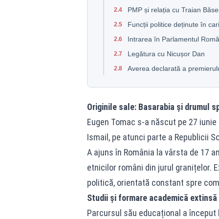
PMP și relația cu Traian Băs
2.4
Funcții politice deținute în car
2.5
Intrarea în Parlamentul Româ
2.6
Legătura cu Nicușor Dan
2.7
Averea declarată a premieru
2.8
Originile sale: Basarabia și drumul 
Eugen Tomac s-a născut pe 27 iunie 1
Ismail, pe atunci parte a Republicii S
A ajuns în România la vârsta de 17 a
etnicilor români din jurul granițelor.
politică, orientată constant spre comu
Studii și formare academică extinsă
Parcursul său educațional a început l