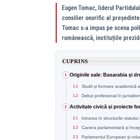
Eugen Tomac, liderul Partidul
consilier onorific al președint
Tomac s-a impus pe scena polit
românească, instituțiile prezi
CUPRINS
Originile sale: Basarabia și 
1
Studii și formare academică e
1.1
Debut profesional în jurnalism
1.2
Activitate civică și proiecte f
2
Intrarea în structurile statului
2.1
Cariera parlamentară și începu
2.2
Parlamentul European și rolur
2.3