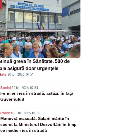
tinuă greva în Sănătate. 500 de
tale asigură doar urgențele
tate
·
30 iul. 2026, 07:51
2
Social
-
30 iul. 2026, 07:54
Fermierii ies în stradă, astăzi, în fața
Guvernului!
3
Politica
-
30 iul. 2026, 08:00
Manevră mascată. Salarii mărite în
secret la Ministerul Dezvoltării în timp
ce medicii ies în stradă