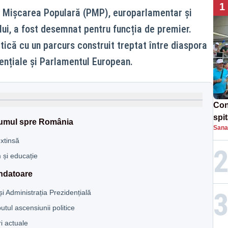
1
ui Mișcarea Populară (PMP), europarlamentar și
elui, a fost desemnat pentru funcția de premier.
ică cu un parcurs construit treptat între diaspora
dențiale și Parlamentul European.
Con
spi
drumul spre România
Sana
xtinsă
 și educație
ondatoare
 și Administrația Prezidențială
tul ascensiunii politice
i actuale