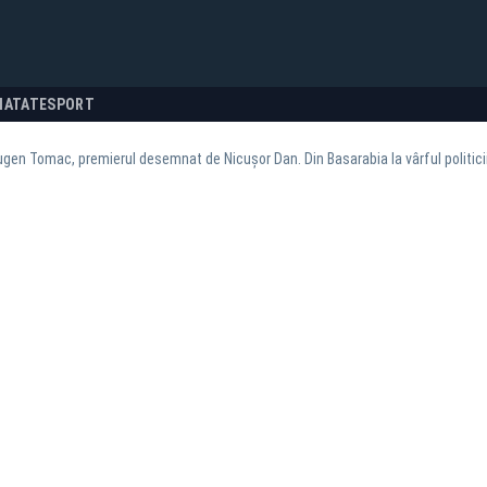
NATATE
SPORT
ugen Tomac, premierul desemnat de Nicușor Dan. Din Basarabia la vârful politic