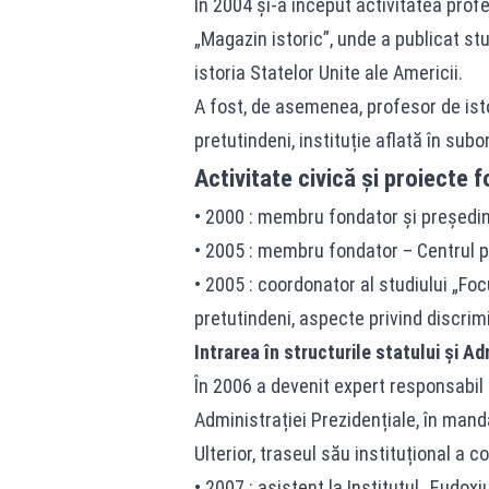
În 2004 și-a început activitatea profe
„Magazin istoric”, unde a publicat st
istoria Statelor Unite ale Americii.
A fost, de asemenea, profesor de ist
pretutindeni, instituție aflată în sub
Activitate civică și proiecte 
• 2000 : membru fondator și președin
• 2005 : membru fondator – Centrul 
• 2005 : coordonator al studiului „Fo
pretutindeni, aspecte privind discrim
Intrarea în structurile statului și A
În 2006 a devenit expert responsabil c
Administrației Prezidențiale, în mand
Ulterior, traseul său instituțional a c
• 2007 : asistent la Institutul „Eudo