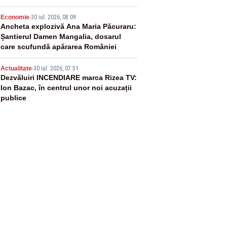
4
Economie
-
30 iul. 2026, 08:09
Ancheta explozivă Ana Maria Păcuraru:
Șantierul Damen Mangalia, dosarul
care scufundă apărarea României
5
Actualitate
-
30 iul. 2026, 07:51
Dezvăluiri INCENDIARE marca Rizea TV:
Ion Bazac, în centrul unor noi acuzații
publice