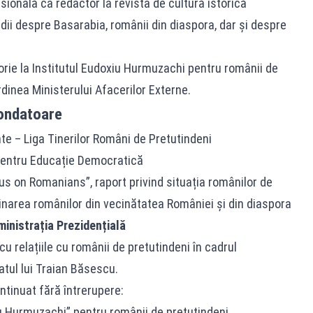
sională ca redactor la revista de cultură istorică
udii despre Basarabia, românii din diaspora, dar și despre
orie la Institutul Eudoxiu Hurmuzachi pentru românii de
ordinea Ministerului Afacerilor Externe.
fondatoare
te – Liga Tinerilor Români de Pretutindeni
pentru Educație Democratică
cus on Romanians”, raport privind situația românilor de
inarea românilor din vecinătatea României și din diaspora
dministrația Prezidențială
u relațiile cu românii de pretutindeni în cadrul
atul lui Traian Băsescu.
ontinuat fără întrerupere:
xiu Hurmuzachi” pentru românii de pretutindeni