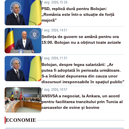
7 aug. 2026, 15:26
PSD, replică dură pentru Bolojan:
„România este într-o situație de forță
majoră”
7 aug. 2026, 14:51
Ședința de guvern se amână pentru ora
15:00. Bolojan nu a obținut toate avizele
7 aug. 2026, 11:51
Bolojan, despre legea salarizării: „Ar
putea fi adoptată în perioada următoare.
S-a întârziat depunerea din cauza unor
discursuri iresponsabile în spaţiul public”
7 aug. 2026, 10:57
ANSVSA a negociat, la Ankara, un acord
pentru facilitarea tranzitului prin Turcia al
carcaselor de ovine și bovine
ECONOMIE