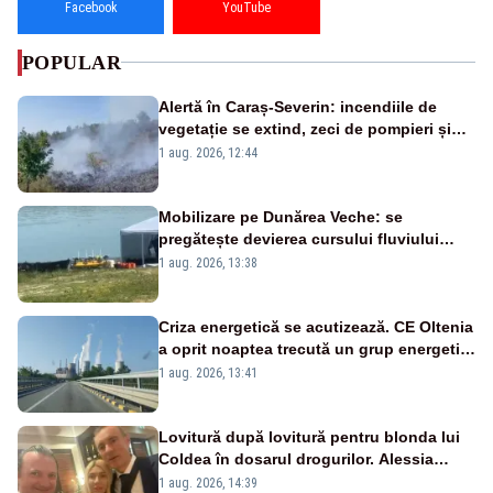
Facebook
YouTube
POPULAR
Alertă în Caraș-Severin: incendiile de
vegetație se extind, zeci de pompieri și
silvicultori se luptă cu flăcările - VIDEO
1 aug. 2026, 12:44
Mobilizare pe Dunărea Veche: se
pregătește devierea cursului fluviului
către Cernavodă – VIDEO
1 aug. 2026, 13:38
Criza energetică se acutizează. CE Oltenia
a oprit noaptea trecută un grup energetic
de la Rovinari
1 aug. 2026, 13:41
Lovitură după lovitură pentru blonda lui
Coldea în dosarul drogurilor. Alessia
Păcuraru explică decizia magistraților
1 aug. 2026, 14:39