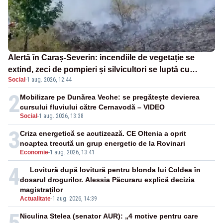
Alertă în Caraș-Severin: incendiile de vegetație se
extind, zeci de pompieri și silvicultori se luptă cu
Social
·
1 aug. 2026, 12:44
flăcările - VIDEO
2
Mobilizare pe Dunărea Veche: se pregătește devierea
cursului fluviului către Cernavodă – VIDEO
Social
-
1 aug. 2026, 13:38
3
Criza energetică se acutizează. CE Oltenia a oprit
noaptea trecută un grup energetic de la Rovinari
Economie
-
1 aug. 2026, 13:41
4
Lovitură după lovitură pentru blonda lui Coldea în
dosarul drogurilor. Alessia Păcuraru explică decizia
magistraților
Actualitate
-
1 aug. 2026, 14:39
5
Niculina Stelea (senator AUR): „4 motive pentru care