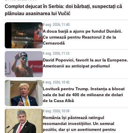
Complot dejucat în Serbia: doi bărbați, suspectați că
plănuiau asasinarea lui Vučić
8 aug. 2026, 11:40
A doua barjă a ajuns pe fundul Dunării.
Ce urmează pentru Reactorul 2 de la
Cernavodă
8 aug. 2026, 11:32
David Popovici, favorit la aur la Europene.
Americanii au anticipat podiumul
8 aug. 2026, 10:42
Lovitură pentru Trump. Instanța a blocat
sala de bal de 400 de milioane de dolari
de la Casa Albă
8 aug. 2026, 10:38
România își păstrează ratingul
recomandat investițiilor. Un semnal
pozitiv, dar și un avertisment pentru