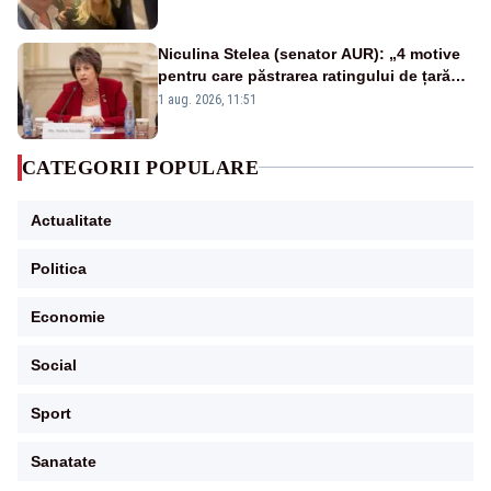
Niculina Stelea (senator AUR): „4 motive
pentru care păstrarea ratingului de țară
nu este o reușită pentru Guvernul
1 aug. 2026, 11:51
Bolojan”
CATEGORII POPULARE
Actualitate
Politica
Economie
Social
Sport
Sanatate