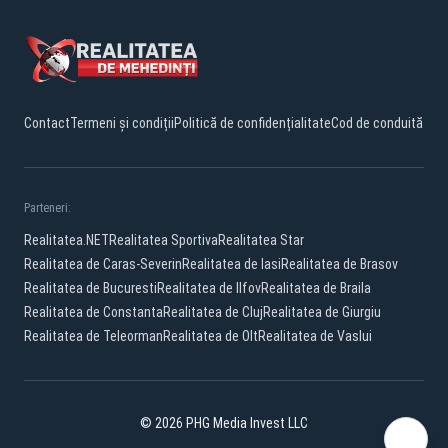
Contact
Termeni și condiții
Politică de confidențialitate
Cod de conduită
Parteneri:
Realitatea.NET
Realitatea Sportiva
Realitatea Star
Realitatea de Caras-Severin
Realitatea de Iasi
Realitatea de Brasov
Realitatea de Bucuresti
Realitatea de Ilfov
Realitatea de Braila
Realitatea de Constanta
Realitatea de Cluj
Realitatea de Giurgiu
Realitatea de Teleorman
Realitatea de Olt
Realitatea de Vaslui
© 2026 PHG Media Invest LLC
Facebook
YouTube