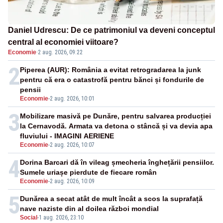
Daniel Udrescu: De ce patrimoniul va deveni conceptul
central al economiei viitoare?
Economie
·
2 aug. 2026, 09:22
2
Piperea (AUR): România a evitat retrogradarea la junk
pentru că era o catastrofă pentru bănci și fondurile de
pensii
Economie
-
2 aug. 2026, 10:01
3
Mobilizare masivă pe Dunăre, pentru salvarea producției
la Cernavodă. Armata va detona o stâncă și va devia apa
fluviului - IMAGINI AERIENE
Economie
-
2 aug. 2026, 10:07
4
Dorina Barcari dă în vileag șmecheria înghețării pensiilor.
Sumele uriașe pierdute de fiecare român
Economie
-
2 aug. 2026, 10:09
5
Dunărea a secat atât de mult încât a scos la suprafață
nave naziste din al doilea război mondial
Social
-
1 aug. 2026, 23:10