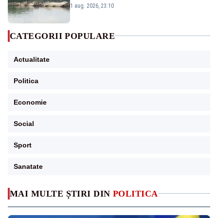
război mondial
1 aug. 2026, 23:10
CATEGORII POPULARE
Actualitate
Politica
Economie
Social
Sport
Sanatate
MAI MULTE ȘTIRI DIN
POLITICA