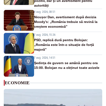
pozitiv, dar și un avertisment pentru
autorități
8 aug. 2026, 08:51
Nicușor Dan, avertisment după decizia
Moody’s: „România trebuie să revină la
creștere economică”
7 aug. 2026, 15:26
PSD, replică dură pentru Bolojan:
„România este într-o situație de forță
majoră”
7 aug. 2026, 14:51
Ședința de guvern se amână pentru ora
15:00. Bolojan nu a obținut toate avizele
ECONOMIE