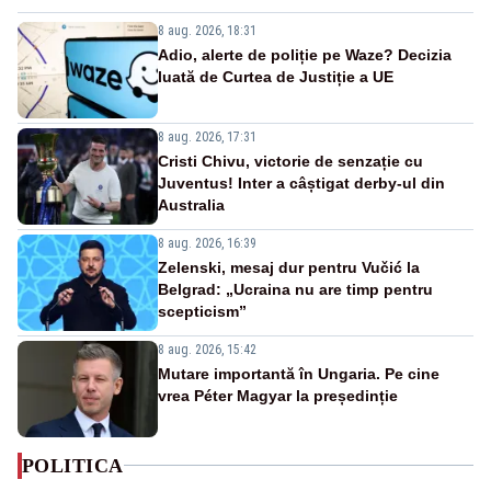
8 aug. 2026, 18:31
Adio, alerte de poliție pe Waze? Decizia
luată de Curtea de Justiție a UE
8 aug. 2026, 17:31
Cristi Chivu, victorie de senzație cu
Juventus! Inter a câștigat derby-ul din
Australia
8 aug. 2026, 16:39
Zelenski, mesaj dur pentru Vučić la
Belgrad: „Ucraina nu are timp pentru
scepticism”
8 aug. 2026, 15:42
Mutare importantă în Ungaria. Pe cine
vrea Péter Magyar la președinție
POLITICA