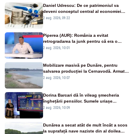
Daniel Udrescu: De ce patrimoniul va
deveni conceptul central al economiei
viitoare?
2 aug. 2026, 09:22
Piperea (AUR): România a evitat
retrogradarea la junk pentru că era o
catastrofă pentru bănci și fondurile de
2 aug. 2026, 10:01
pensii
Mobilizare masivă pe Dunăre, pentru
salvarea producției la Cernavodă. Armata
va detona o stâncă și va devia apa
2 aug. 2026, 10:07
fluviului - IMAGINI AERIENE
Dorina Barcari dă în vileag șmecheria
înghețării pensiilor. Sumele uriașe
pierdute de fiecare român
2 aug. 2026, 10:09
Dunărea a secat atât de mult încât a scos
la suprafață nave naziste din al doilea