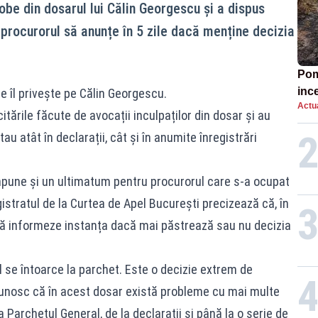
obe din dosarul lui Călin Georgescu și a dispus
procurorul să anunțe în 5 zile dacă menține decizia
Pomp
inc
e îl privește pe Călin Georgescu.
Actua
itările făcute de avocații inculpaților din dosar și au
u atât în declarații, cât și în anumite înregistrări
mpune și un ultimatum pentru procurorul care s-a ocupat
stratul de la Curtea de Apel București precizează că, în
 să informeze instanța dacă mai păstrează sau nu decizia
 se întoarce la parchet. Este o decizie extrem de
cunosc că în acest dosar există probleme cu mai multe
 Parchetul General, de la declarații și până la o serie de