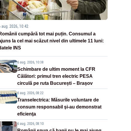
6 aug. 2026, 10:42
Românii cumpără tot mai puțin. Consumul a
ajuns la cel mai scăzut nivel din ultimele 11 luni:
datele INS
6 aug. 2026, 10:38
Schimbare de ultim moment la CFR
Călători: primul tren electric PESA
circulă pe ruta București – Brașov
6 aug. 2026, 08:22
Transelectrica: Măsurile voluntare de
consum responsabil şi-au demonstrat
eficienţa
6 aug. 2026, 08:10
Românii spun că banii nu le mai ajung