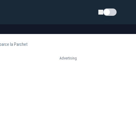
Schimba tema
toarce la Parchet
Advertising