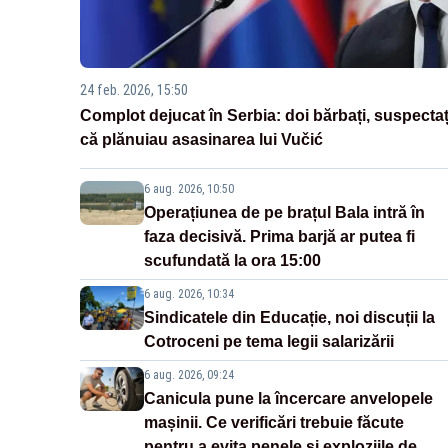
24 feb. 2026, 15:50
Complot dejucat în Serbia: doi bărbați, suspectaț
că plănuiau asasinarea lui Vučić
6 aug. 2026, 10:50
Operațiunea de pe brațul Bala intră în
faza decisivă. Prima barjă ar putea fi
scufundată la ora 15:00
6 aug. 2026, 10:34
Sindicatele din Educație, noi discuții la
Cotroceni pe tema legii salarizării
6 aug. 2026, 09:24
Canicula pune la încercare anvelopele
mașinii. Ce verificări trebuie făcute
pentru a evita penele și exploziile de