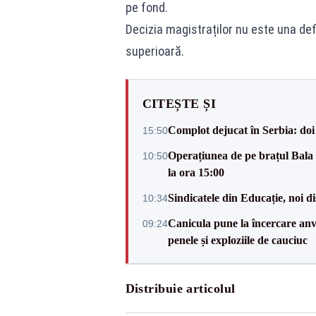
pe fond.
Decizia magistraților nu este una defi
superioară.
CITEȘTE ȘI
Complot dejucat în Serbia: doi 
15:50
Operațiunea de pe brațul Bala i
10:50
la ora 15:00
Sindicatele din Educație, noi dis
10:34
Canicula pune la încercare anve
09:24
penele și exploziile de cauciuc
Distribuie articolul