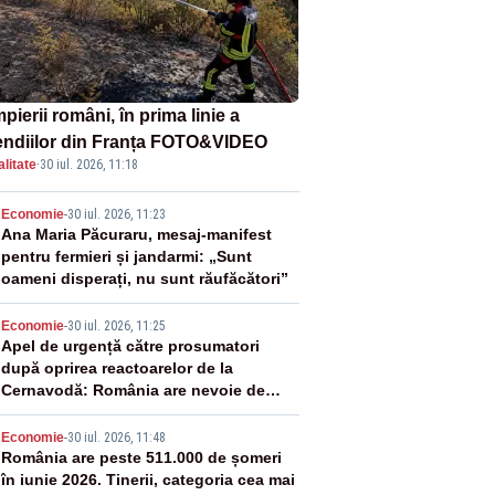
ierii români, în prima linie a
endiilor din Franța FOTO&VIDEO
litate
·
30 iul. 2026, 11:18
2
Economie
-
30 iul. 2026, 11:23
Ana Maria Păcuraru, mesaj-manifest
pentru fermieri și jandarmi: „Sunt
oameni disperați, nu sunt răufăcători”
3
Economie
-
30 iul. 2026, 11:25
Apel de urgență către prosumatori
după oprirea reactoarelor de la
Cernavodă: România are nevoie de
energie
4
Economie
-
30 iul. 2026, 11:48
România are peste 511.000 de șomeri
în iunie 2026. Tinerii, categoria cea mai