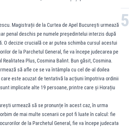
gescu. Magistrații de la Curtea de Apel București urmează
osar penal deschis pe numele președintelui interzis după
. O decizie crucială ce ar putea schimba cursul acestui
orilor de la Parchetul General, fie va începe judecarea pe
tul Realitatea Plus, Cosmina Balint. Bun găsit, Cosmina.
rmează să afle ce se va întâmpla cu cel de-al doilea
care este acuzat de tentativă la acțiuni împotriva ordinii
 sunt implicate alte 19 persoane, printre care și Horațiu
curești urmează să se pronunțe în acest caz, în urma
bim de mai multe scenarii ce pot fi luate în calcul: fie
ocurorilor de la Parchetul General, fie va începe judecata