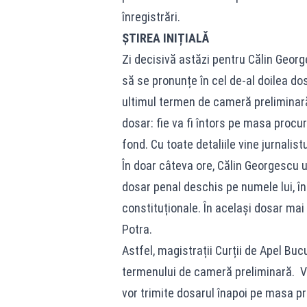
înregistrări.
ȘTIREA INIȚIALĂ
Zi decisivă astăzi pentru Călin Geor
să se pronunțe în cel de-al doilea d
ultimul termen de cameră preliminară
dosar: fie va fi întors pe masa procur
fond. Cu toate detaliile vine jurnalis
În doar câteva ore, Călin Georgescu u
dosar penal deschis pe numele lui, în 
constituționale. În același dosar mai
Potra.
Astfel, magistrații Curții de Apel Bu
termenului de cameră preliminară. Vor
vor trimite dosarul înapoi pe masa pr