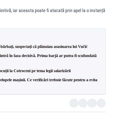
nitivă, iar aceasta poate fi atacată prin apel la o instanță
bărbați, suspectați că plănuiau asasinarea lui Vučić
ntră în faza decisivă. Prima barjă ar putea fi scufundată
cuții la Cotroceni pe tema legii salarizării
lopele mașinii. Ce verificări trebuie făcute pentru a evita