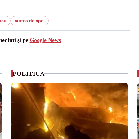
scu
curtea de apel
hedinti și pe
Google News
POLITICA