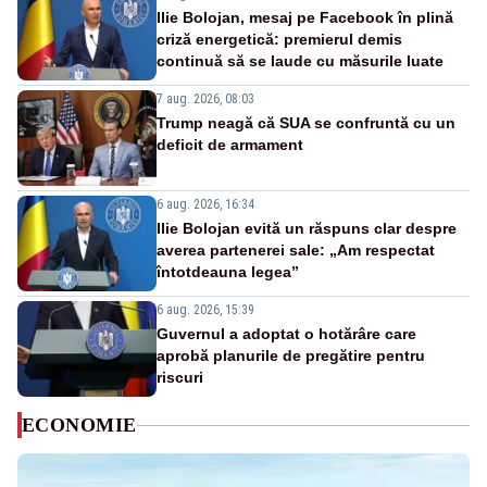
Ilie Bolojan, mesaj pe Facebook în plină
criză energetică: premierul demis
continuă să se laude cu măsurile luate
7 aug. 2026, 08:03
Trump neagă că SUA se confruntă cu un
deficit de armament
6 aug. 2026, 16:34
Ilie Bolojan evită un răspuns clar despre
averea partenerei sale: „Am respectat
întotdeauna legea”
6 aug. 2026, 15:39
Guvernul a adoptat o hotărâre care
aprobă planurile de pregătire pentru
riscuri
ECONOMIE