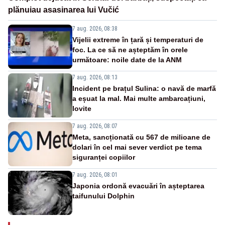
plănuiau asasinarea lui Vučić
7 aug. 2026, 08:38
Vijelii extreme în țară și temperaturi de
foc. La ce să ne așteptăm în orele
următoare: noile date de la ANM
7 aug. 2026, 08:13
Incident pe brațul Sulina: o navă de marfă
a eșuat la mal. Mai multe ambarcațiuni,
lovite
7 aug. 2026, 08:07
Meta, sancționată cu 567 de milioane de
dolari în cel mai sever verdict pe tema
siguranței copiilor
7 aug. 2026, 08:01
Japonia ordonă evacuări în așteptarea
taifunului Dolphin