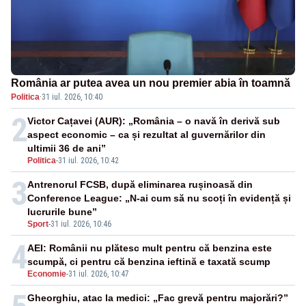
România ar putea avea un nou premier abia în toamnă
Politica
·
31 iul. 2026, 10:40
2
Victor Cațavei (AUR): „România – o navă în derivă sub
aspect economic – ca și rezultat al guvernărilor din
ultimii 36 de ani”
Politica
-
31 iul. 2026, 10:42
3
Antrenorul FCSB, după eliminarea rușinoasă din
Conference League: „N-ai cum să nu scoți în evidență și
lucrurile bune”
Sport
-
31 iul. 2026, 10:46
4
AEI: Românii nu plătesc mult pentru că benzina este
scumpă, ci pentru că benzina ieftină e taxată scump
Economie
-
31 iul. 2026, 10:47
Gheorghiu, atac la medici: „Fac grevă pentru majorări?”