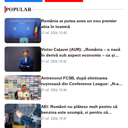
POPULAR
România ar putea avea un nou premier
abia în toamnă
31 iul. 2026, 10:40
Victor Cațavei (AUR): „România – o navă
în derivă sub aspect economic – ca și
rezultat al guvernărilor din ultimii 36 de
31 iul. 2026, 10:42
ani”
Antrenorul FCSB, după eliminarea
rușinoasă din Conference League: „N-ai
cum să nu scoți în evidență și lucrurile
31 iul. 2026, 10:46
bune”
AEI: Românii nu plătesc mult pentru că
benzina este scumpă, ci pentru că
benzina ieftină e taxată scump
31 iul. 2026, 10:47