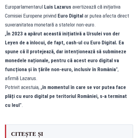
Europarlamentarul
Luis Lazarus
avertizează că inițiativa
Comisiei Europene privind
Euro Digital
ar putea afecta direct
suveranitatea monetară a statelor non-euro.
„
În 2023 a apărut această inițiativă a Ursulei von der
Leyen de a înlocui, de fapt, cash-ul cu Euro Digital. Ea
spune că îl protejează, dar intenționează să submineze
monedele naționale, pentru că acest euro digital va
funcționa și în țările non-euro, inclusiv în România
”,
afirmă Lazarus.
Potrivit acestuia, „
în momentul în care se vor putea face
plăți cu euro digital pe teritoriul României, s-a terminat
cu leul
”.
CITEȘTE ȘI