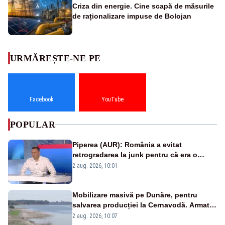
Criza din energie. Cine scapă de măsurile
de raționalizare impuse de Bolojan
URMĂREȘTE-NE PE
Facebook
YouTube
POPULAR
Piperea (AUR): România a evitat
retrogradarea la junk pentru că era o
catastrofă pentru bănci și fondurile de
2 aug. 2026, 10:01
pensii
Mobilizare masivă pe Dunăre, pentru
salvarea producției la Cernavodă. Armata
va detona o stâncă și va devia apa
2 aug. 2026, 10:07
fluviului - IMAGINI AERIENE