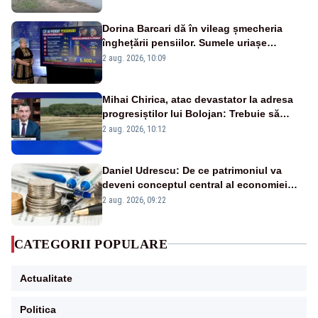
Dorina Barcari dă în vileag șmecheria
înghețării pensiilor. Sumele uriașe
pierdute de fiecare român
2 aug. 2026, 10:09
Mihai Chirica, atac devastator la adresa
progresiștilor lui Bolojan: Trebuie să
protejăm și natura, dar nu șținem omaneii
2 aug. 2026, 10:12
în stare permanentă de alertă
Daniel Udrescu: De ce patrimoniul va
deveni conceptul central al economiei
viitoare?
2 aug. 2026, 09:22
CATEGORII POPULARE
Actualitate
Politica