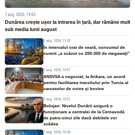
7 aug. 2026, 14:03
Dunărea crește ușor la intrarea în țară, dar rămâne mult
sub media lunii august
7 aug. 2026, 13:02
În intervalul orar de seară, consumul de
curent „a scăzut cu 200-300 de megawați”
7 aug. 2026, 10:57
ANSVSA a negociat, la Ankara, un acord
pentru facilitarea tranzitului prin Turcia al
carcaselor de ovine și bovine
7 aug. 2026, 10:51
Bolojan: Nivelul Dunării asigură o
funcționare a centralei de la Cernavodă
de patru-cinci zile dacă debitele vor
scădea
7 aug. 2026, 10:43