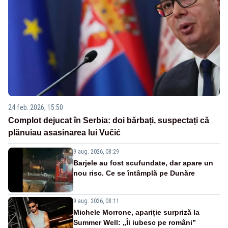
24 feb. 2026, 15:50
Complot dejucat în Serbia: doi bărbați, suspectați că
plănuiau asasinarea lui Vučić
9 aug. 2026, 08:29
Barjele au fost scufundate, dar apare un
nou risc. Ce se întâmplă pe Dunăre
9 aug. 2026, 08:11
Michele Morrone, apariție surpriză la
Summer Well: „Îi iubesc pe români”