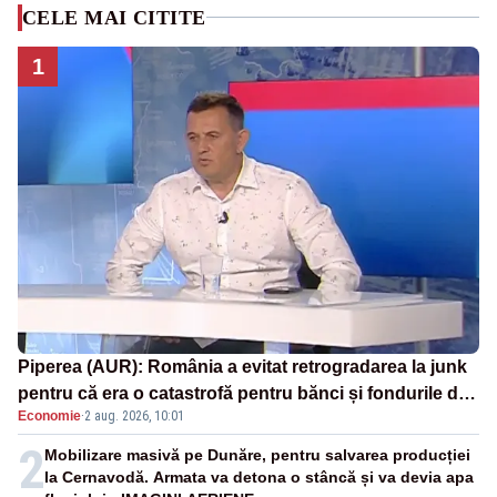
CELE MAI CITITE
1
Piperea (AUR): România a evitat retrogradarea la junk
pentru că era o catastrofă pentru bănci și fondurile de
Economie
·
2 aug. 2026, 10:01
pensii
2
Mobilizare masivă pe Dunăre, pentru salvarea producției
la Cernavodă. Armata va detona o stâncă și va devia apa