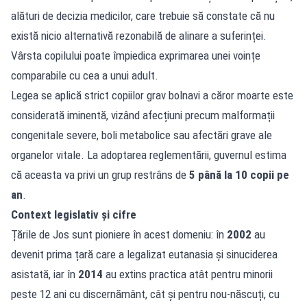
alături de decizia medicilor, care trebuie să constate că nu
există nicio alternativă rezonabilă de alinare a suferinței.
Vârsta copilului poate împiedica exprimarea unei voințe
comparabile cu cea a unui adult.
Legea se aplică strict copiilor grav bolnavi a căror moarte este
considerată iminentă, vizând afecțiuni precum malformații
congenitale severe, boli metabolice sau afectări grave ale
organelor vitale. La adoptarea reglementării, guvernul estima
că aceasta va privi un grup restrâns de
5 până la 10 copii pe
an
.
Context legislativ și cifre
Țările de Jos sunt pioniere în acest domeniu: în
2002
au
devenit prima țară care a legalizat eutanasia și sinuciderea
asistată, iar în
2014
au extins practica atât pentru minorii
peste 12 ani cu discernământ, cât și pentru nou-născuți, cu