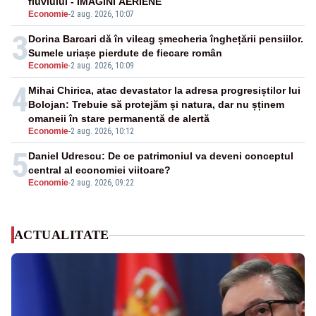
fluviului - IMAGINI AERIENE
Economie
-
2 aug. 2026, 10:07
3
Dorina Barcari dă în vileag șmecheria înghețării pensiilor.
Sumele uriașe pierdute de fiecare român
Economie
-
2 aug. 2026, 10:09
4
Mihai Chirica, atac devastator la adresa progresiștilor lui
Bolojan: Trebuie să protejăm și natura, dar nu șținem
omaneii în stare permanentă de alertă
Economie
-
2 aug. 2026, 10:12
5
Daniel Udrescu: De ce patrimoniul va deveni conceptul
central al economiei viitoare?
Economie
-
2 aug. 2026, 09:22
ACTUALITATE