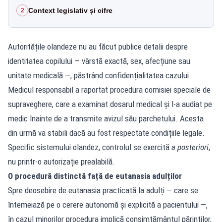
Context legislativ și cifre
2
Autoritățile olandeze nu au făcut publice detalii despre
identitatea copilului — vârstă exactă, sex, afecțiune sau
unitate medicală —, păstrând confidențialitatea cazului.
Medicul responsabil a raportat procedura comisiei speciale de
supraveghere, care a examinat dosarul medical și l-a audiat pe
medic înainte de a transmite avizul său parchetului. Acesta
din urmă va stabili dacă au fost respectate condițiile legale.
Specific sistemului olandez, controlul se exercită
a posteriori
,
nu printr-o autorizație prealabilă.
O procedură distinctă față de eutanasia adulților
Spre deosebire de eutanasia practicată la adulți — care se
întemeiază pe o cerere autonomă și explicită a pacientului —,
în cazul minorilor procedura implică consimțământul părinților,