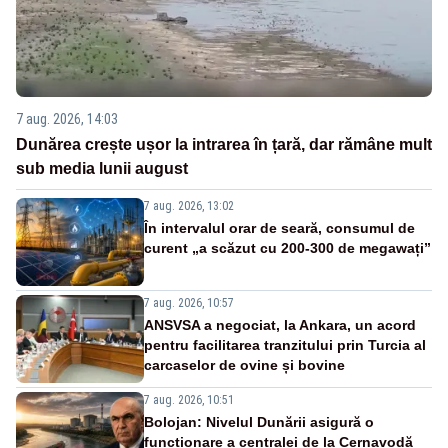
7 aug. 2026, 14:03
Dunărea crește ușor la intrarea în țară, dar rămâne mult
sub media lunii august
7 aug. 2026, 13:02
În intervalul orar de seară, consumul de
curent „a scăzut cu 200-300 de megawați”
7 aug. 2026, 10:57
ANSVSA a negociat, la Ankara, un acord
pentru facilitarea tranzitului prin Turcia al
carcaselor de ovine și bovine
7 aug. 2026, 10:51
Bolojan: Nivelul Dunării asigură o
funcționare a centralei de la Cernavodă