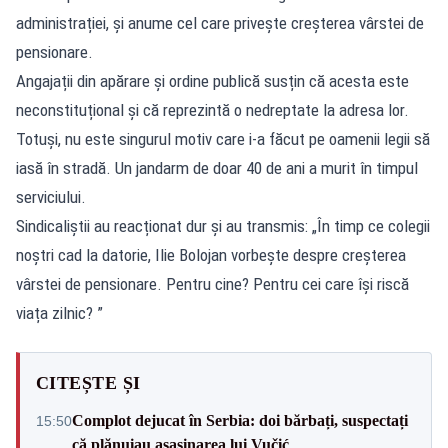
administrației, și anume cel care privește creșterea vârstei de
pensionare.
Angajații din apărare și ordine publică susțin că acesta este
neconstituțional și că reprezintă o nedreptate la adresa lor.
Totuși, nu este singurul motiv care i-a făcut pe oamenii legii să
iasă în stradă. Un jandarm de doar 40 de ani a murit în timpul
serviciului.
Sindicaliștii au reacționat dur și au transmis: „În timp ce colegii
noștri cad la datorie, Ilie Bolojan vorbește despre creșterea
vârstei de pensionare. Pentru cine? Pentru cei care își riscă
viața zilnic? ”
CITEȘTE ȘI
Complot dejucat în Serbia: doi bărbați, suspectați
15:50
că plănuiau asasinarea lui Vučić