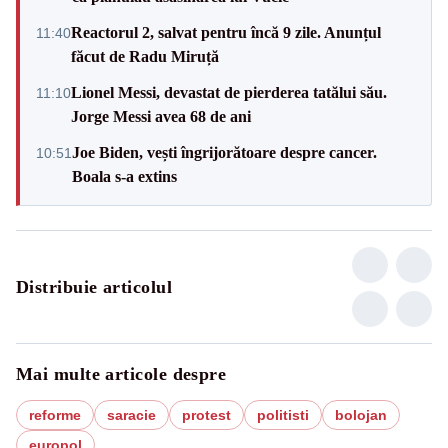
Reactorul 2, salvat pentru încă 9 zile. Anunțul
11:40
făcut de Radu Miruță
Lionel Messi, devastat de pierderea tatălui său.
11:10
Jorge Messi avea 68 de ani
Joe Biden, vești îngrijorătoare despre cancer.
10:51
Boala s-a extins
Distribuie articolul
Mai multe articole despre
reforme
saracie
protest
politisti
bolojan
europol