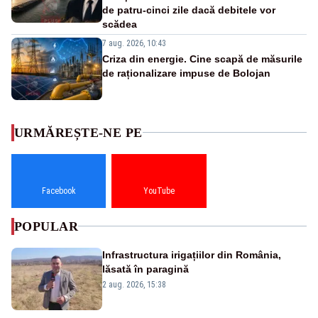
de patru-cinci zile dacă debitele vor
scădea
7 aug. 2026, 10:43
Criza din energie. Cine scapă de măsurile
de raționalizare impuse de Bolojan
URMĂREȘTE-NE PE
Facebook
YouTube
POPULAR
Infrastructura irigațiilor din România,
lăsată în paragină
2 aug. 2026, 15:38