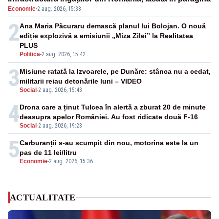
Economie
·
2 aug. 2026, 15:38
2
Ana Maria Păcuraru demască planul lui Bolojan. O nouă
ediție explozivă a emisiunii „Miza Zilei” la Realitatea
PLUS
Politica
-
2 aug. 2026, 15:42
3
Misiune ratată la Izvoarele, pe Dunăre: stânca nu a cedat,
militarii reiau detonările luni – VIDEO
Social
-
2 aug. 2026, 15:48
4
Drona care a ținut Tulcea în alertă a zburat 20 de minute
deasupra apelor României. Au fost ridicate două F-16
Social
-
2 aug. 2026, 19:28
5
Carburanții s-au scumpit din nou, motorina este la un
pas de 11 lei/litru
Economie
-
2 aug. 2026, 15:36
ACTUALITATE