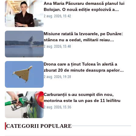
Ana Maria Păcuraru demască planul lui
Bolojan. O nouă ediție explozivă a
emisiunii „Miza Zilei” la Realitatea PLUS
2 aug. 2026, 15:42
Misiune ratată la Izvoarele, pe Dunăre:
stânca nu a cedat, militarii reiau
detonările luni – VIDEO
2 aug. 2026, 15:48
Drona care a ținut Tulcea în alertă a
zburat 20 de minute deasupra apelor
României. Au fost ridicate două F-16
2 aug. 2026, 19:28
Carburanții s-au scumpit din nou,
motorina este la un pas de 11 lei/litru
2 aug. 2026, 15:36
CATEGORII POPULARE