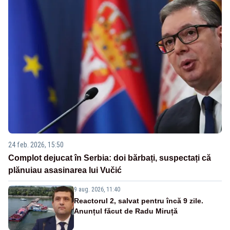
24 feb. 2026, 15:50
Complot dejucat în Serbia: doi bărbați, suspectați că
plănuiau asasinarea lui Vučić
9 aug. 2026, 11:40
Reactorul 2, salvat pentru încă 9 zile.
Anunțul făcut de Radu Miruță