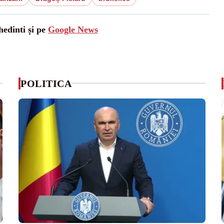
hedinti și pe
Google News
POLITICA