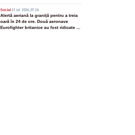
5
Social
-
31 iul. 2026, 07:24
Alertă aeriană la graniță pentru a treia
oară în 24 de ore. Două aeronave
Eurofighter britanice au fost ridicate de
la sol