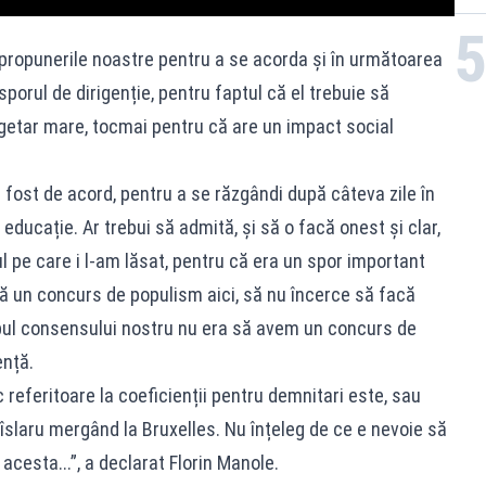
re propunerile noastre pentru a se acorda și în următoarea
sporul de dirigenție, pentru faptul că el trebuie să
getar mare, tocmai pentru că are un impact social
 fost de acord, pentru a se răzgândi după câteva zile în
 educație. Ar trebui să admită, și să o facă onest și clar,
ul pe care i l-am lăsat, pentru că era un spor important
că un concurs de populism aici, să nu încerce să facă
opul consensului nostru nu era să avem un concurs de
nță.
 referitoare la coeficienții pentru demnitari este, sau
îslaru mergând la Bruxelles. Nu înțeleg de ce e nevoie să
acesta...”, a declarat Florin Manole.