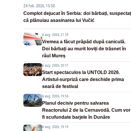
24 feb. 2026, 15:50
Complot dejucat în Serbia: doi bărbați, suspectaț
că plănuiau asasinarea lui Vučić
6 aug. 2026, 21:39
Vremea a făcut prăpăd după caniculă.
Doi bărbați au murit loviți de trăsnet în
râul Mureș
6 aug. 2026, 20:17
Start spectaculos la UNTOLD 2026.
Artistul-surpriză care deschide prima
seară de festival
6 aug. 2026, 19:56
Planul decisiv pentru salvarea
Reactorului 2 de la Cernavodă. Cum vor
fi scufundate barjele în Dunăre
6 aug. 2026, 19:19