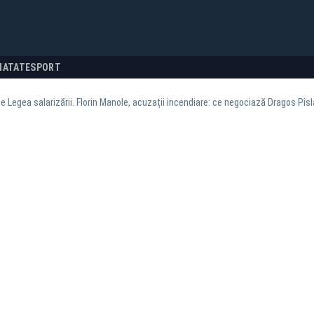
NATATE
SPORT
 Legea salarizării. Florin Manole, acuzații incendiare: ce negociază Dragos Pîsla