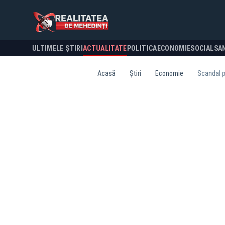
ULTIMELE ȘTIRI
ACTUALITATE
POLITICA
ECONOMIE
SOCIAL
SA
Acasă
Știri
Economie
Scandal pe