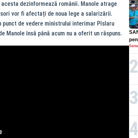
că acesta dezinformează românii. Manole atrage
ori vor fi afectați de noua lege a salarizării.
n punct de vedere ministrului interimar Pîslaru
de Manole însă până acum nu a oferit un răspuns.
SAN
pent
Sana
proi