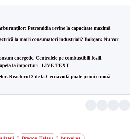
carburanților: Petromidia revine la capacitate maximă
ectrică la marii consumatori industriali? Bolojan: Nu vor
onsum energetic. Centralele pe combustibili fosili,
a apela la importuri - LIVE TEXT
elor. Reactorul 2 de la Cernavodă poate primi o nouă
arizarii
Dragoș Pîslaru
bruxelles