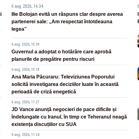
6 aug. 2026, 16:34
i
Ilie Bolojan evită un răspuns clar despre averea
partenerei sale: „Am respectat întotdeauna
legea”
6 aug. 2026, 15:39
Guvernul a adoptat o hotărâre care aprobă
planurile de pregătire pentru riscuri
6 aug. 2026, 15:18
Ana Maria Păcuraru: Televiziunea Poporului
solicită investigarea deciziilor luate în această
perioadă de criză enegetică
6 aug. 2026, 11:27
JD Vance anunță negocieri de pace dificile și
îndelungate cu Iranul, în timp ce Teheranul neagă
existența discuțiilor cu SUA
6 aug. 2026, 11:24