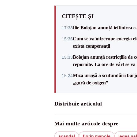
CITEȘTE ȘI
Ilie Bolojan anunță ieftinirea 
17:38
Cum se va întrerupe energia el
15:36
exista compensații
Bolojan anunță restricțiile de c
15:33
repornite. La ore de vârf se v
Miza uriașă a scufundării barj
15:24
„gură de oxigen”
Distribuie articolul
Mai multe articole despre
scandal
florin manole
legea sal