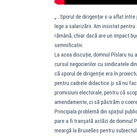
„...Sporul de dirigenție s-a aflat înt
lege a salarizării. Am insistat pentru 
rămână, chiar dacă are un impact bu
semnificativ.
La acea discuție, domnul Pîslaru nu a
cursul negocierilor cu sindicatele din
că sporul de dirigenție era în proiect
pentru cadrele didactice și să nu fa
promisiuni electorale, pentru că sc
amendamente, ci să păstrăm o coere
Principala problemă din spațiul public
pare a fi tranșată astăzi de domnul P
meargă la Bruxelles pentru subiectul 