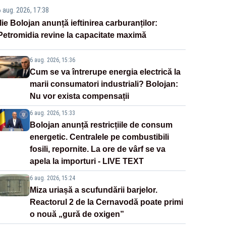
6 aug. 2026, 17:38
Ilie Bolojan anunță ieftinirea carburanților:
Petromidia revine la capacitate maximă
6 aug. 2026, 15:36
Cum se va întrerupe energia electrică la
marii consumatori industriali? Bolojan:
Nu vor exista compensații
6 aug. 2026, 15:33
Bolojan anunță restricțiile de consum
energetic. Centralele pe combustibili
fosili, repornite. La ore de vârf se va
apela la importuri - LIVE TEXT
6 aug. 2026, 15:24
Miza uriașă a scufundării barjelor.
Reactorul 2 de la Cernavodă poate primi
o nouă „gură de oxigen”