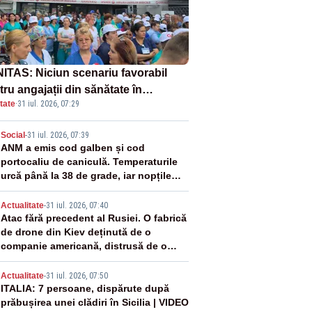
ITAS: Niciun scenariu favorabil
ru angajații din sănătate în
tate
·
31 iul. 2026, 07:29
ectul Legii salarizării
2
Social
-
31 iul. 2026, 07:39
ANM a emis cod galben și cod
portocaliu de caniculă. Temperaturile
urcă până la 38 de grade, iar nopțile
devin tropicale
3
Actualitate
-
31 iul. 2026, 07:40
Atac fără precedent al Rusiei. O fabrică
de drone din Kiev deținută de o
companie americană, distrusă de o
rachetă rusească
4
Actualitate
-
31 iul. 2026, 07:50
ITALIA: 7 persoane, dispărute după
prăbușirea unei clădiri în Sicilia | VIDEO