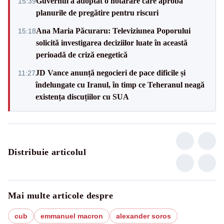
Guvernul a adoptat o hotărâre care aprobă
15:39
planurile de pregătire pentru riscuri
Ana Maria Păcuraru: Televiziunea Poporului
15:18
solicită investigarea deciziilor luate în această
perioadă de criză enegetică
JD Vance anunță negocieri de pace dificile și
11:27
îndelungate cu Iranul, în timp ce Teheranul neagă
existența discuțiilor cu SUA
Distribuie articolul
Mai multe articole despre
cub
emmanuel macron
alexander soros