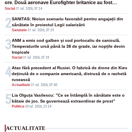
ore. Două aeronave Eurofighter britanice au fost
Social
·
31 iul. 2026, 07:24
ridicate de la sol
2
SANITAS: Niciun scenariu favorabil pentru angajații din
sănătate în proiectul Legii salarizării
Sanatate
-
31 iul. 2026, 07:29
3
ANM a emis cod galben și cod portocaliu de caniculă.
Temperaturile urcă până la 38 de grade, iar nopțile devin
tropicale
Social
-
31 iul. 2026, 07:39
4
Atac fără precedent al Rusiei. O fabrică de drone din Kiev
deținută de o companie americană, distrusă de o rachetă
rusească
Actualitate
-
31 iul. 2026, 07:40
5
Lia Olguța Vasilescu: ”Ce se întâmplă în sănătate este o
bătaie de joc. Se guvernează extraordinar de prost”
Politica
-
30 iul. 2026, 23:24
ACTUALITATE