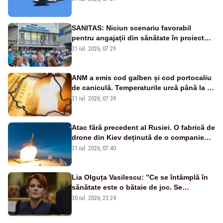
sol
SANITAS: Niciun scenariu favorabil
pentru angajații din sănătate în proiectul
Legii salarizării
31 iul. 2026, 07:29
ANM a emis cod galben și cod portocaliu
de caniculă. Temperaturile urcă până la 38
de grade, iar nopțile devin tropicale
31 iul. 2026, 07:39
Atac fără precedent al Rusiei. O fabrică de
drone din Kiev deținută de o companie
americană, distrusă de o rachetă
31 iul. 2026, 07:40
rusească
Lia Olguța Vasilescu: ”Ce se întâmplă în
sănătate este o bătaie de joc. Se
guvernează extraordinar de prost”
30 iul. 2026, 23:24