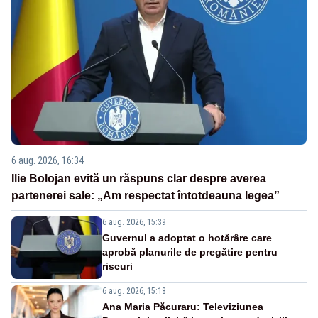
6 aug. 2026, 16:34
Ilie Bolojan evită un răspuns clar despre averea
partenerei sale: „Am respectat întotdeauna legea”
6 aug. 2026, 15:39
Guvernul a adoptat o hotărâre care
aprobă planurile de pregătire pentru
riscuri
6 aug. 2026, 15:18
Ana Maria Păcuraru: Televiziunea