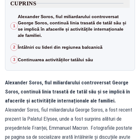
CUPRINS
Alexander Soros, fiul miliardarului controversat
George Soros, continuă linia trasată de tatăl său și
1
se implică în afacerile și activitățile internaționale
ale familiei.
Întâlniri cu lideri din regiunea balcanică
2
Continuarea activităților tatălui său
3
Alexander Soros, fiul miliardarului controversat George
Soros, continuă linia trasată de tatăl său și se implică în
afacerile și activitățile internaționale ale familiei.
Alexander Soros, fiul miliardarului George Soros, a fost recent
prezent la Palatul Elysee, unde a fost surprins alături de
președintele Franței, Emmanuel Macron. Fotografiile postate
pe pagina sa de socializare arată întâlnirile și discuțiile avute