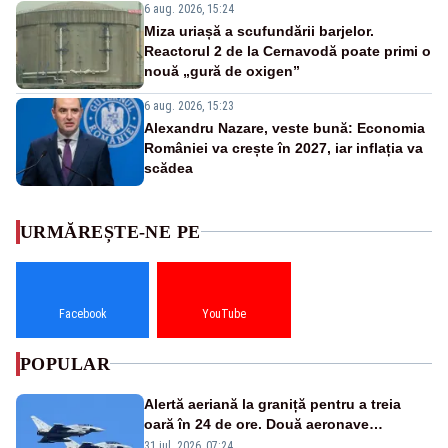
6 aug. 2026, 15:24
Miza uriașă a scufundării barjelor.
Reactorul 2 de la Cernavodă poate primi o
nouă „gură de oxigen”
6 aug. 2026, 15:23
Alexandru Nazare, veste bună: Economia
României va crește în 2027, iar inflația va
scădea
URMĂREȘTE-NE PE
Facebook
YouTube
POPULAR
Alertă aeriană la graniță pentru a treia
oară în 24 de ore. Două aeronave
Eurofighter britanice au fost ridicate de la
31 iul. 2026, 07:24