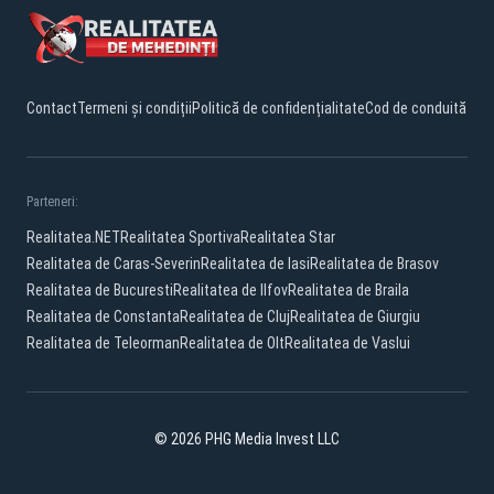
Contact
Termeni și condiții
Politică de confidențialitate
Cod de conduită
Parteneri:
Realitatea.NET
Realitatea Sportiva
Realitatea Star
Realitatea de Caras-Severin
Realitatea de Iasi
Realitatea de Brasov
Realitatea de Bucuresti
Realitatea de Ilfov
Realitatea de Braila
Realitatea de Constanta
Realitatea de Cluj
Realitatea de Giurgiu
Realitatea de Teleorman
Realitatea de Olt
Realitatea de Vaslui
© 2026 PHG Media Invest LLC
Facebook
YouTube