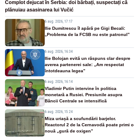
Complot dejucat în Serbia: doi bărbați, suspectați că
plănuiau asasinarea lui Vučić
6 aug. 2026, 17:17
Ilie Dumitrescu îl apără pe Gigi Becali:
„Problema de la FCSB nu este patronul”
6 aug. 2026, 16:34
Ilie Bolojan evită un răspuns clar despre
averea partenerei sale: „Am respectat
întotdeauna legea”
6 aug. 2026, 16:14
Vladimir Putin intervine în politica
monetară a Rusiei. Presiunile asupra
Băncii Centrale se intensifică
6 aug. 2026, 15:24
Miza uriașă a scufundării barjelor.
Reactorul 2 de la Cernavodă poate primi o
nouă „gură de oxigen”