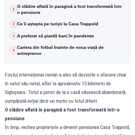
O clădire aflată în paragină a fost transformată într-
1
o pensiune
Ce îi aștepta pe turiști la Casa Trappold
2
A preferat să piardă bani în pandemie
3
Cariera din fotbal înainte de noua viață de
4
antreprenor
Fostul internațional român a ales să dezvolte o afacere chiar
în satul său natal, aflat la aproximativ 15 kilometri de
Sighișoara. Totul a pornit de la o casă săsească abandonată,
cumpărată inițial dintr-un motiv cu totul diferit.
O clădire aflată în paragină a fost transformată într-o
pensiune
În timp, vechea proprietate a devenit pensiunea Casa Trappold,