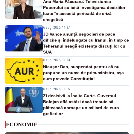
Ana Maria Păcuraru: Televiziunea
Poporului solicită investigarea deciziilor
luate în această perioadă de criză
enegetică
6 aug. 2026, 11:27
JD Vance anunță negocieri de pace
dificile și îndelungate cu Iranul, în timp ce
Teheranul neagă existența discuțiilor cu
SUA
6 aug. 2026, 11:24
Nicușor Dan, suspendat pentru că nu
propune un nume de prim-ministru, așa
cum prevede Constituția!
6 aug. 2026, 11:05
Zi decisivă la Înalta Curte. Guvernul
Bolojan află astăzi dacă trebuie să
plătească aproape un miliard de euro
grefierilor
ECONOMIE