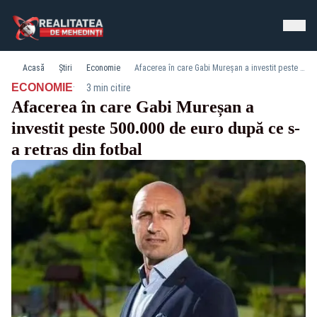
Acasă
Știri
Economie
Afacerea în care Gabi Mureșan a investit peste 500.000 de euro după ce s-a retras din fotbal
·
ECONOMIE
3 min citire
Afacerea în care Gabi Mureșan a
investit peste 500.000 de euro după ce s-
a retras din fotbal