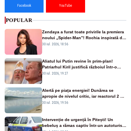
Facebook
YouTube
POPULAR
Zendaya a furat toate privirile la premiera
noului „Spider-Man”! Rochia inspirată de
pânza de păianjen a făcut senzație
30 iul. 2026, 18:56
Aliatul lui Putin revine în prim-plan!
Patriarhul Kiril justifică războiul într-o
nouă carte
30 iul. 2026, 19:27
Alertă pe piața energiei! Dunărea se
apropie de nivelul critic, iar reactorul 2 de
la Cernavodă ar putea fi oprit
30 iul. 2026, 19:56
Intervenție de urgență în Pitești! Un
bebeluș a rămas captiv într-un autoturism