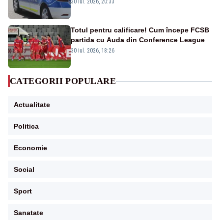
din cauza unei defecțiuni
30 iul. 2026, 20:33
Totul pentru calificare! Cum începe FCSB
partida cu Auda din Conference League
30 iul. 2026, 18:26
CATEGORII POPULARE
Actualitate
Politica
Economie
Social
Sport
Sanatate