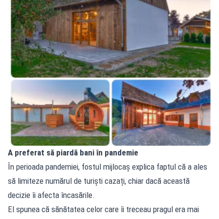
A preferat să piardă bani în pandemie
În perioada pandemiei, fostul mijlocaș explica faptul că a ales
să limiteze numărul de turiști cazați, chiar dacă această
decizie îi afecta încasările.
El spunea că sănătatea celor care îi treceau pragul era mai