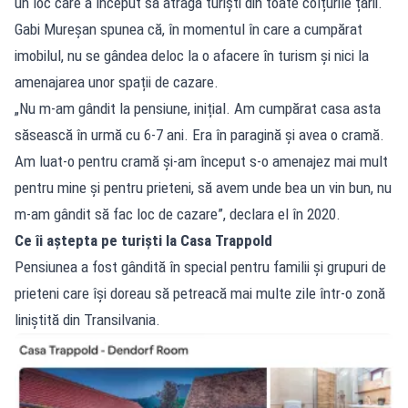
un loc care a început să atragă turiști din toate colțurile țării.
Gabi Mureșan spunea că, în momentul în care a cumpărat
imobilul, nu se gândea deloc la o afacere în turism și nici la
amenajarea unor spații de cazare.
„Nu m-am gândit la pensiune, inițial. Am cumpărat casa asta
săsească în urmă cu 6-7 ani. Era în paragină și avea o cramă.
Am luat-o pentru cramă și-am început s-o amenajez mai mult
pentru mine și pentru prieteni, să avem unde bea un vin bun, nu
m-am gândit să fac loc de cazare”, declara el în 2020.
Ce îi aștepta pe turiști la Casa Trappold
Pensiunea a fost gândită în special pentru familii și grupuri de
prieteni care își doreau să petreacă mai multe zile într-o zonă
liniștită din Transilvania.