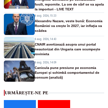
fosili, repornite. La ore de vârf se va apela
la importuri - LIVE TEXT
6 aug. 2026, 15:23
Alexandru Nazare, veste bună: Economia
României va crește în 2027, iar inflația va
scădea
6 aug. 2026, 14:43
CNAIR avertizează asupra unui portal
neautorizat din Ungaria care scumpește
rovinieta
6 aug. 2026, 14:09
Canicula pune presiune pe economia
Europei și schimbă comportamentul de
consum (analiză)
URMĂREȘTE-NE PE