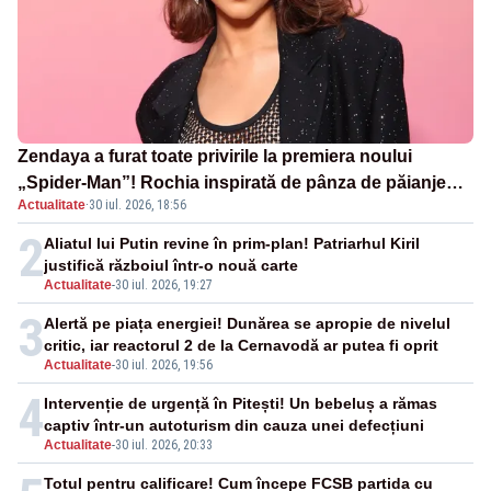
Zendaya a furat toate privirile la premiera noului
„Spider-Man”! Rochia inspirată de pânza de păianjen a
Actualitate
·
30 iul. 2026, 18:56
făcut senzație
2
Aliatul lui Putin revine în prim-plan! Patriarhul Kiril
justifică războiul într-o nouă carte
Actualitate
-
30 iul. 2026, 19:27
3
Alertă pe piața energiei! Dunărea se apropie de nivelul
critic, iar reactorul 2 de la Cernavodă ar putea fi oprit
Actualitate
-
30 iul. 2026, 19:56
4
Intervenție de urgență în Pitești! Un bebeluș a rămas
captiv într-un autoturism din cauza unei defecțiuni
Actualitate
-
30 iul. 2026, 20:33
Totul pentru calificare! Cum începe FCSB partida cu