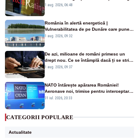
„BBB-” cu perspectivă negativă
1 aug. 2026, 06:48
România în alertă energetică |
Vulnerabilitatea de pe Dunăre care pune
în pericol Centrala Cernavodă era
1 aug. 2026, 09:32
cunoscută de pe vremea lui Ceaușescu
De azi, milioane de români primesc un
drept nou. Ce se întâmplă dacă ți se strică
un produs
1 aug. 2026, 09:37
NATO întărește apărarea României!
Aeronave noi, trimise pentru interceptarea
și distrugerea dronelor
31 iul. 2026, 20:33
CATEGORII POPULARE
Actualitate