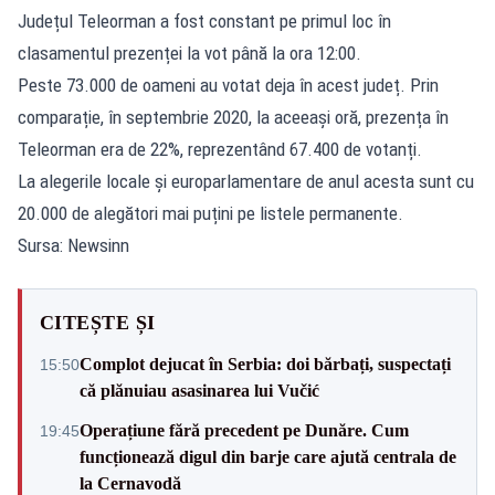
Județul Teleorman a fost constant pe primul loc în
clasamentul prezenței la vot până la ora 12:00.
Peste 73.000 de oameni au votat deja în acest județ. Prin
comparație, în septembrie 2020, la aceeași oră, prezența în
Teleorman era de 22%, reprezentând 67.400 de votanți.
La alegerile locale și europarlamentare de anul acesta sunt cu
20.000 de alegători mai puțini pe listele permanente.
Sursa: Newsinn
CITEȘTE ȘI
Complot dejucat în Serbia: doi bărbați, suspectați
15:50
că plănuiau asasinarea lui Vučić
Operațiune fără precedent pe Dunăre. Cum
19:45
funcționează digul din barje care ajută centrala de
la Cernavodă