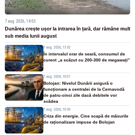
7 aug. 2026, 14:03
Dunărea crește ușor la intrarea în țară, dar rămâne mult
sub media lunii august
7 aug. 2026, 13:02
În intervalul orar de seară, consumul de
curent „a scăzut cu 200-300 de megawați”
7 aug. 2026, 10:51
Bolojan: Nivelul Dunării asigură o
funcționare a centralei de la Cernavodă
de patru-cinci zile dacă debitele vor
scădea
7 aug. 2026, 10:43
Criza din energie. Cine scapă de măsurile
de raționalizare impuse de Bolojan