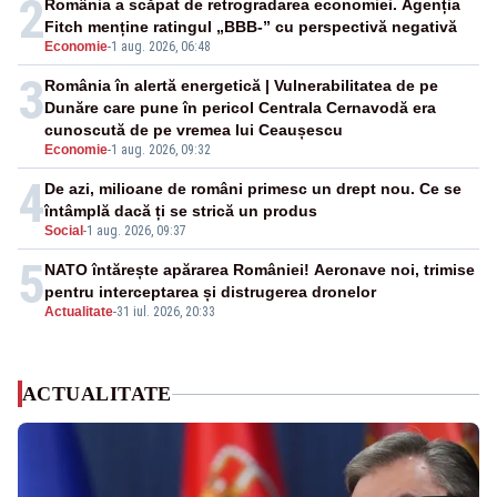
2
România a scăpat de retrogradarea economiei. Agenția
Fitch menține ratingul „BBB-” cu perspectivă negativă
Economie
-
1 aug. 2026, 06:48
3
România în alertă energetică | Vulnerabilitatea de pe
Dunăre care pune în pericol Centrala Cernavodă era
cunoscută de pe vremea lui Ceaușescu
Economie
-
1 aug. 2026, 09:32
4
De azi, milioane de români primesc un drept nou. Ce se
întâmplă dacă ți se strică un produs
Social
-
1 aug. 2026, 09:37
5
NATO întărește apărarea României! Aeronave noi, trimise
pentru interceptarea și distrugerea dronelor
Actualitate
-
31 iul. 2026, 20:33
ACTUALITATE