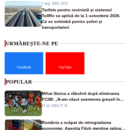
7 aug. 2026, 10:01
Tarifele pentru rovinietă și sistemul
TollRo se aplică de la 1 octombrie 2026.
Ce se schimbă pentru șoferi și
transportatori
URMĂREȘTE-NE PE
Facebook
YouTube
POPULAR
Mihai Stoica a răbufnit după eliminarea
FCSB: „N-am văzut asemenea greșeli în
190 de meciuri europene”
31 iul. 2026, 21:35
România a scăpat de retrogradarea
economiei. Agenția Fitch menține ratingul