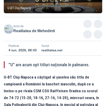
U-BT Cluj-Napoca
Scris de
Realitatea de Mehedinti
Publicat
Sursă
4 iun. 2026, 08:43
realitatea.net
''U'' are acum opt titluri naționale în palmares.
U-BT Cluj-Napoca a câștigat al șaselea său titlu de
campioană a României la baschet masculin, după ce a
învins-o pe rivala CSM CSU Raiffeisen Oradea cu scorul
de 74-72 (15-20, 18-16, 27-16, 14-20), miercuri seara, în
Sala Polivalentă din Cluj-Napoca, în meciul al patrulea al