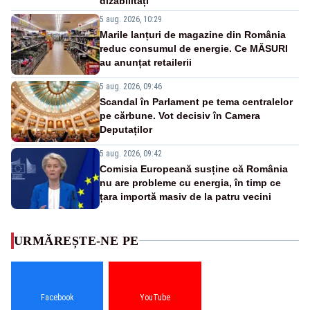
dizabilități
5 aug. 2026, 10:29
Marile lanțuri de magazine din România
reduc consumul de energie. Ce MĂSURI
au anunțat retailerii
5 aug. 2026, 09:46
Scandal în Parlament pe tema centralelor
pe cărbune. Vot decisiv în Camera
Deputaților
5 aug. 2026, 09:42
Comisia Europeană susține că România
nu are probleme cu energia, în timp ce
țara importă masiv de la patru vecini
URMĂREȘTE-NE PE
Facebook
YouTube