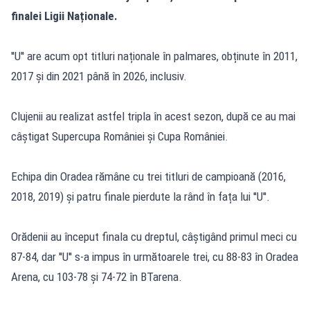
finalei Ligii Naționale.
''U'' are acum opt titluri naționale în palmares, obținute în 2011,
2017 și din 2021 până în 2026, inclusiv.
Clujenii au realizat astfel tripla în acest sezon, după ce au mai
câștigat Supercupa României și Cupa României.
Echipa din Oradea rămâne cu trei titluri de campioană (2016,
2018, 2019) și patru finale pierdute la rând în fața lui ''U''.
Orădenii au început finala cu dreptul, câștigând primul meci cu
87-84, dar ''U'' s-a impus în următoarele trei, cu 88-83 în Oradea
Arena, cu 103-78 și 74-72 în BTarena.