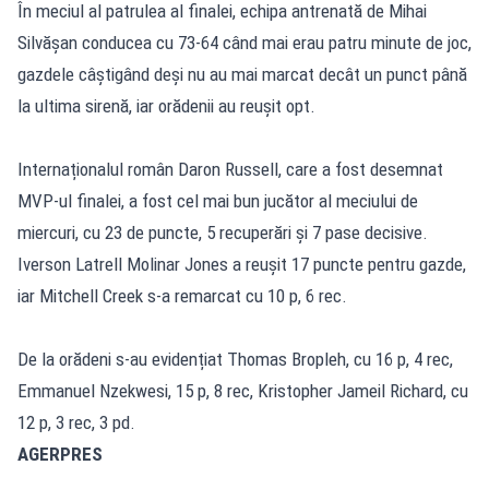
În meciul al patrulea al finalei, echipa antrenată de Mihai
Silvășan conducea cu 73-64 când mai erau patru minute de joc,
gazdele câștigând deși nu au mai marcat decât un punct până
la ultima sirenă, iar orădenii au reușit opt.
Internaționalul român Daron Russell, care a fost desemnat
MVP-ul finalei, a fost cel mai bun jucător al meciului de
miercuri, cu 23 de puncte, 5 recuperări și 7 pase decisive.
Iverson Latrell Molinar Jones a reușit 17 puncte pentru gazde,
iar Mitchell Creek s-a remarcat cu 10 p, 6 rec.
De la orădeni s-au evidențiat Thomas Bropleh, cu 16 p, 4 rec,
Emmanuel Nzekwesi, 15 p, 8 rec, Kristopher Jameil Richard, cu
12 p, 3 rec, 3 pd.
AGERPRES