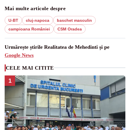
Mai multe articole despre
U-BT
cluj-napoca
baschet masculin
campioana României
CSM Oradea
Urmărește știrile Realitatea de Mehedinti și pe
Google News
CELE MAI CITITE
1