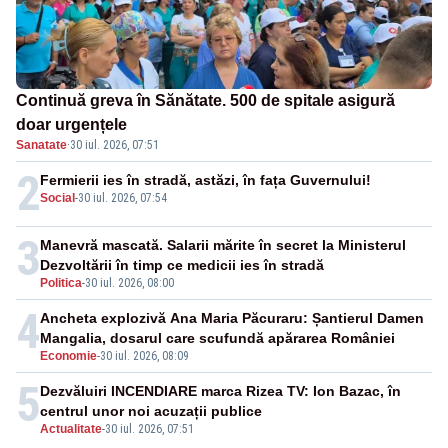
Continuă greva în Sănătate. 500 de spitale asigură
doar urgențele
Sanatate
·
30 iul. 2026, 07:51
2
Fermierii ies în stradă, astăzi, în fața Guvernului!
Social
-
30 iul. 2026, 07:54
3
Manevră mascată. Salarii mărite în secret la Ministerul
Dezvoltării în timp ce medicii ies în stradă
Politica
-
30 iul. 2026, 08:00
4
Ancheta explozivă Ana Maria Păcuraru: Șantierul Damen
Mangalia, dosarul care scufundă apărarea României
Economie
-
30 iul. 2026, 08:09
5
Dezvăluiri INCENDIARE marca Rizea TV: Ion Bazac, în
centrul unor noi acuzații publice
Actualitate
-
30 iul. 2026, 07:51