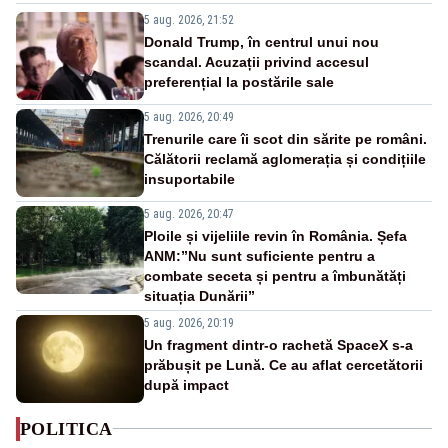
5 aug. 2026, 21:52
Donald Trump, în centrul unui nou
scandal. Acuzații privind accesul
preferențial la postările sale
5 aug. 2026, 20:49
Trenurile care îi scot din sărite pe români.
Călătorii reclamă aglomerația și condițiile
insuportabile
5 aug. 2026, 20:47
Ploile și vijeliile revin în România. Șefa
ANM:”Nu sunt suficiente pentru a
combate seceta și pentru a îmbunătăți
situația Dunării”
5 aug. 2026, 20:19
Un fragment dintr-o rachetă SpaceX s-a
prăbușit pe Lună. Ce au aflat cercetătorii
după impact
POLITICA