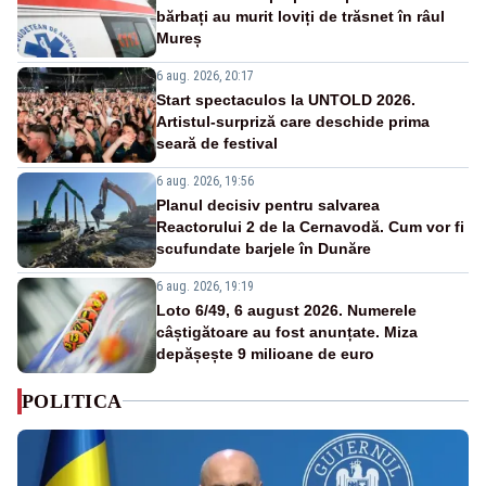
bărbați au murit loviți de trăsnet în râul
Mureș
6 aug. 2026, 20:17
Start spectaculos la UNTOLD 2026.
Artistul-surpriză care deschide prima
seară de festival
6 aug. 2026, 19:56
Planul decisiv pentru salvarea
Reactorului 2 de la Cernavodă. Cum vor fi
scufundate barjele în Dunăre
6 aug. 2026, 19:19
Loto 6/49, 6 august 2026. Numerele
câștigătoare au fost anunțate. Miza
depășește 9 milioane de euro
POLITICA