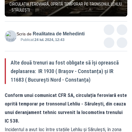
CIRCULAȚIA FEROVIARĂ, OPRITĂ TEMPORAR PE TRONSONUL LEHLIU
- STĂULEȘTI
Realitatea de Mehedinti
Scris de
Publicat:
24 iul. 2024, 12:43
Alte două trenuri au fost obligate să își oprească
deplasarea: IR 1930 ( Brașov - Constanța) și IR
11683 ( București Nord - Constanța)
Conform unui comunicat CFR SA, circulația feroviară este
oprită temporar pe tronsonul Lehliu - Sărulești, din cauza
unui deranjament tehnic survenit la locomotiva trenului
IC 538.
Incidentul a avut loc între stațiile Lehliu și Sărulești, în zona