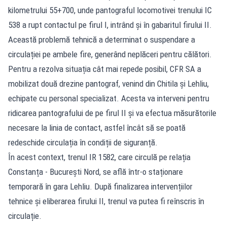
kilometrului 55+700, unde pantograful locomotivei trenului IC
538 a rupt contactul pe firul I, intrând și în gabaritul firului II.
Această problemă tehnică a determinat o suspendare a
circulației pe ambele fire, generând neplăceri pentru călători.
Pentru a rezolva situația cât mai repede posibil, CFR SA a
mobilizat două drezine pantograf, venind din Chitila și Lehliu,
echipate cu personal specializat. Acesta va interveni pentru
ridicarea pantografului de pe firul II și va efectua măsurătorile
necesare la linia de contact, astfel încât să se poată
redeschide circulația în condiții de siguranță.
În acest context, trenul IR 1582, care circulă pe relația
Constanța - București Nord, se află într-o staționare
temporară în gara Lehliu. După finalizarea intervențiilor
tehnice și eliberarea firului II, trenul va putea fi reînscris în
circulație.