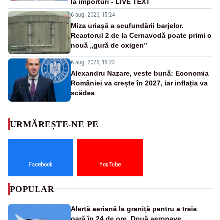
la importuri - LIVE TEXT
6 aug. 2026, 15:24
Miza uriașă a scufundării barjelor.
Reactorul 2 de la Cernavodă poate primi o
nouă „gură de oxigen”
6 aug. 2026, 15:23
Alexandru Nazare, veste bună: Economia
României va crește în 2027, iar inflația va
scădea
URMĂREȘTE-NE PE
Facebook
YouTube
POPULAR
Alertă aeriană la graniță pentru a treia
oară în 24 de ore. Două aeronave