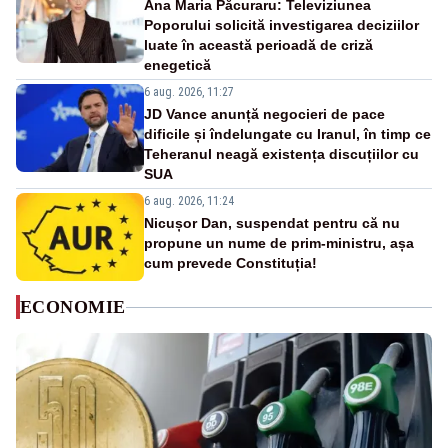
Ana Maria Păcuraru: Televiziunea
Poporului solicită investigarea deciziilor
luate în această perioadă de criză
enegetică
6 aug. 2026, 11:27
JD Vance anunță negocieri de pace
dificile și îndelungate cu Iranul, în timp ce
Teheranul neagă existența discuțiilor cu
SUA
6 aug. 2026, 11:24
Nicușor Dan, suspendat pentru că nu
propune un nume de prim-ministru, așa
cum prevede Constituția!
ECONOMIE