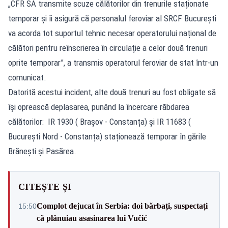
„CFR SA transmite scuze călătorilor din trenurile staționate
temporar și îi asigură că personalul feroviar al SRCF București
va acorda tot suportul tehnic necesar operatorului național de
călători pentru reînscrierea în circulație a celor două trenuri
oprite temporar”, a transmis operatorul feroviar de stat într-un
comunicat.
Datorită acestui incident, alte două trenuri au fost obligate să
își oprească deplasarea, punând la încercare răbdarea
călătorilor: IR 1930 ( Brașov - Constanța) și IR 11683 (
București Nord - Constanța) staționează temporar în gările
Brănești și Pasărea.
CITEȘTE ȘI
Complot dejucat în Serbia: doi bărbați, suspectați
15:50
că plănuiau asasinarea lui Vučić