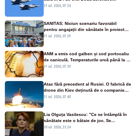
Eurofighter britanice au fost ridicate de la
31 iul. 2026, 07:24
sol
SANITAS: Niciun scenariu favorabil
pentru angajații din sănătate în proiectul
Legii salarizării
31 iul. 2026, 07:29
ANM a emis cod galben și cod portocaliu
de caniculă. Temperaturile urcă până la 38
de grade, iar nopțile devin tropicale
31 iul. 2026, 07:39
Atac fără precedent al Rusiei. O fabrică de
drone din Kiev deținută de o companie
americană, distrusă de o rachetă
31 iul. 2026, 07:40
rusească
Lia Olguța Vasilescu: ”Ce se întâmplă în
sănătate este o bătaie de joc. Se
guvernează extraordinar de prost”
30 iul. 2026, 23:24