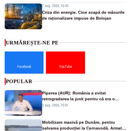
7 aug. 2026, 10:43
Criza din energie. Cine scapă de măsurile
de raționalizare impuse de Bolojan
URMĂREȘTE-NE PE
Facebook
YouTube
POPULAR
Piperea (AUR): România a evitat
retrogradarea la junk pentru că era o
catastrofă pentru bănci și fondurile de
2 aug. 2026, 10:01
pensii
Mobilizare masivă pe Dunăre, pentru
salvarea producției la Cernavodă. Armata