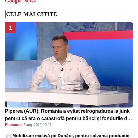
Google News
CELE MAI CITITE
1
Piperea (AUR): România a evitat retrogradarea la junk
pentru că era o catastrofă pentru bănci și fondurile de
Economie
·
2 aug. 2026, 10:01
pensii
Mobilizare masivă pe Dunăre, pentru salvarea producției