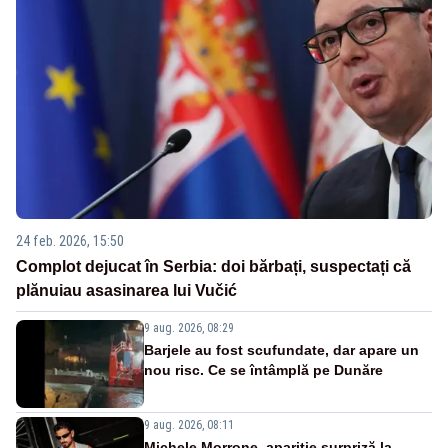
24 feb. 2026, 15:50
Complot dejucat în Serbia: doi bărbați, suspectați că
plănuiau asasinarea lui Vučić
9 aug. 2026, 08:29
Barjele au fost scufundate, dar apare un
nou risc. Ce se întâmplă pe Dunăre
9 aug. 2026, 08:11
Michele Morrone, apariție surpriză la