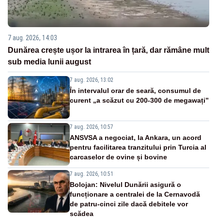
7 aug. 2026, 14:03
Dunărea crește ușor la intrarea în țară, dar rămâne mult
sub media lunii august
7 aug. 2026, 13:02
În intervalul orar de seară, consumul de
curent „a scăzut cu 200-300 de megawați”
7 aug. 2026, 10:57
ANSVSA a negociat, la Ankara, un acord
pentru facilitarea tranzitului prin Turcia al
carcaselor de ovine și bovine
7 aug. 2026, 10:51
Bolojan: Nivelul Dunării asigură o
funcționare a centralei de la Cernavodă
de patru-cinci zile dacă debitele vor
scădea