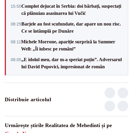
Complot dejucat în Serbia: doi bărbați, suspectați
15:50
că plănuiau asasinarea lui Vučić
Barjele au fost scufundate, dar apare un nou risc.
08:29
Ce se întâmplă pe Dunăre
Michele Morrone, apariție surpriză la Summer
08:11
Well: „Îi iubesc pe români”
„E idolul meu, dar m-a speriat puțin”. Adversarul
08:05
lui David Popovici, impresionat de român
Distribuie articolul
Urmărește știrile Realitatea de Mehedinti și pe