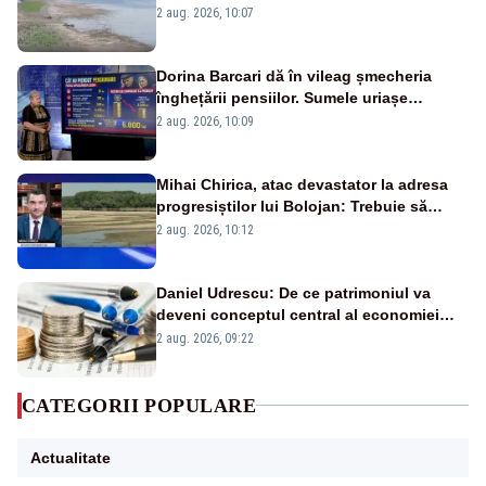
va detona o stâncă și va devia apa
2 aug. 2026, 10:07
fluviului - IMAGINI AERIENE
Dorina Barcari dă în vileag șmecheria
înghețării pensiilor. Sumele uriașe
pierdute de fiecare român
2 aug. 2026, 10:09
Mihai Chirica, atac devastator la adresa
progresiștilor lui Bolojan: Trebuie să
protejăm și natura, dar nu șținem omaneii
2 aug. 2026, 10:12
în stare permanentă de alertă
Daniel Udrescu: De ce patrimoniul va
deveni conceptul central al economiei
viitoare?
2 aug. 2026, 09:22
CATEGORII POPULARE
Actualitate