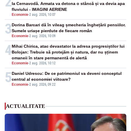
2
la Cernavodă. Armata va detona o stâncă și va devia apa
fluviului - IMAGINI AERIENE
Economie
-
2 aug. 2026, 10:07
3
Dorina Barcari dă în vileag șmecheria înghețării pensiilor.
Sumele uriașe pierdute de fiecare român
Economie
-
2 aug. 2026, 10:09
4
Mihai Chirica, atac devastator la adresa progresiștilor lui
Bolojan: Trebuie să protejăm și natura, dar nu șținem
omaneii în stare permanentă de alertă
Economie
-
2 aug. 2026, 10:12
5
Daniel Udrescu: De ce patrimoniul va deveni conceptul
central al economiei viitoare?
Economie
-
2 aug. 2026, 09:22
ACTUALITATE