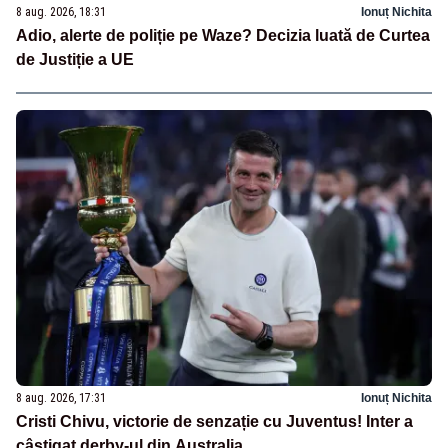
8 aug. 2026, 18:31
Ionuț Nichita
Adio, alerte de poliție pe Waze? Decizia luată de Curtea
de Justiție a UE
8 aug. 2026, 17:31
Ionuț Nichita
Cristi Chivu, victorie de senzație cu Juventus! Inter a
câștigat derby-ul din Australia