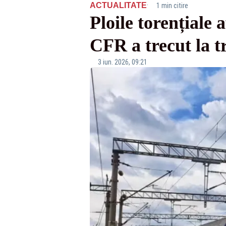
·
ACTUALITATE
1 min citire
Ploile torențiale 
CFR a trecut la tr
3 iun. 2026, 09:21