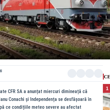
i
CE
1
ate CFR SA a anunțat miercuri dimineață că
e Hanu Conachi și Independența se desfășoară în
upă ce condițiile meteo severe au afectat