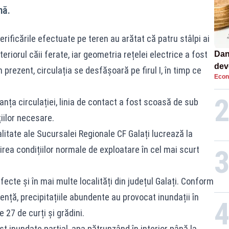
nă.
erificările efectuate pe teren au arătat că patru stâlpi ai
teriorul căii ferate, iar geometria rețelei electrice a fost
Dan
dev
 prezent, circulația se desfășoară pe firul I, în timp ce
Econ
viit
ranța circulației, linia de contact a fost scoasă de sub
iilor necesare.
itate ale Sucursalei Regionale CF Galați lucrează la
irea condițiilor normale de exploatare în cel mai scurt
cte și în mai multe localități din județul Galați. Conform
ență, precipitațiile abundente au provocat inundații în
 27 de curți și grădini.
t inundate parțial, apa pătrunzând în interior până la