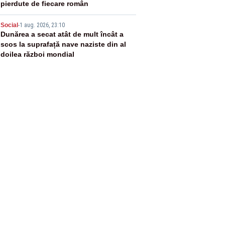
pierdute de fiecare român
5
Social
-
1 aug. 2026, 23:10
Dunărea a secat atât de mult încât a
scos la suprafață nave naziste din al
doilea război mondial