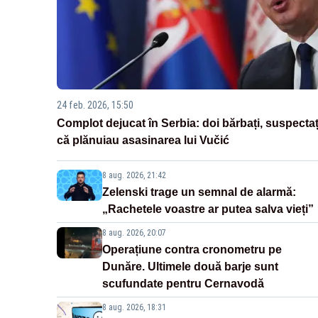
24 feb. 2026, 15:50
Complot dejucat în Serbia: doi bărbați, suspectaț
că plănuiau asasinarea lui Vučić
8 aug. 2026, 21:42
Zelenski trage un semnal de alarmă:
„Rachetele voastre ar putea salva vieți”
8 aug. 2026, 20:07
Operațiune contra cronometru pe
Dunăre. Ultimele două barje sunt
scufundate pentru Cernavodă
8 aug. 2026, 18:31