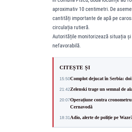
aproximativ 10 centimetri. De asemen
cantități importante de apă pe caros
circulația rutieră.
Autoritățile monitorizează situația ș
nefavorabilă.
CITEȘTE ȘI
Complot dejucat în Serbia: doi 
15:50
Zelenski trage un semnal de ala
21:42
Operațiune contra cronometru 
20:07
Cernavodă
Adio, alerte de poliție pe Waze
18:31