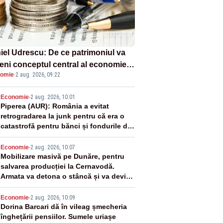
iel Udrescu: De ce patrimoniul va
eni conceptul central al economiei
omie
·
2 aug. 2026, 09:22
oare?
2
Economie
-
2 aug. 2026, 10:01
Piperea (AUR): România a evitat
retrogradarea la junk pentru că era o
catastrofă pentru bănci și fondurile de
pensii
3
Economie
-
2 aug. 2026, 10:07
Mobilizare masivă pe Dunăre, pentru
salvarea producției la Cernavodă.
Armata va detona o stâncă și va devia
apa fluviului - IMAGINI AERIENE
4
Economie
-
2 aug. 2026, 10:09
Dorina Barcari dă în vileag șmecheria
înghețării pensiilor. Sumele uriașe