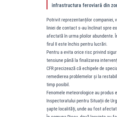
infrastructura feroviară din zo
Potrivit reprezentanților companiei, v
liniei de contact s-au înclinat spre ex
afectată în urma ploilor abundente. În
firul II este închis pentru lucrări.
Pentru a evita orice risc privind sigu
tensiune până la finalizarea intervenț
CFR precizează că echipele de special
remedierea problemelor și la restabil
timp posibil.
Fenomele meteorologice au produs efe
Inspectoratului pentru Situații de Urg
șapte localități, unde au fost afectate
În comuna Piscu, două locuințe au fos