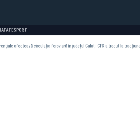
NATATE
SPORT
orențiale afectează circulația feroviară în județul Galați. CFR a trecut la tracțiu