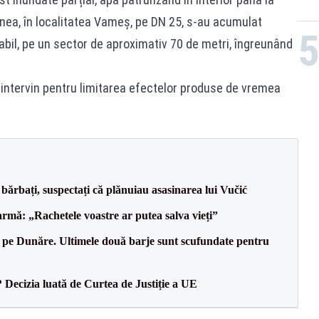
ea, în localitatea Vameș, pe DN 25, s-au acumulat
abil, pe un sector de aproximativ 70 de metri, îngreunând
i intervin pentru limitarea efectelor produse de vremea
bărbați, suspectați că plănuiau asasinarea lui Vučić
rmă: „Rachetele voastre ar putea salva vieți”
pe Dunăre. Ultimele două barje sunt scufundate pentru
? Decizia luată de Curtea de Justiție a UE