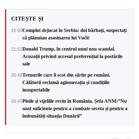
CITEȘTE ȘI
Complot dejucat în Serbia: doi bărbați, suspectați
15:50
că plănuiau asasinarea lui Vučić
Donald Trump, în centrul unui nou scandal.
21:52
Acuzații privind accesul preferențial la postările
sale
Trenurile care îi scot din sărite pe români.
20:49
Călătorii reclamă aglomerația și condițiile
insuportabile
Ploile și vijeliile revin în România. Șefa ANM:”Nu
20:47
sunt suficiente pentru a combate seceta și pentru a
îmbunătăți situația Dunării”