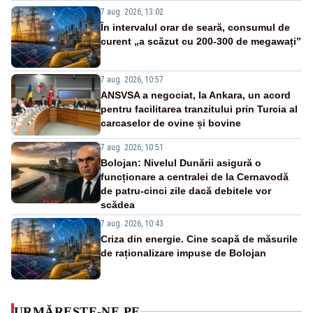
7 aug. 2026, 13:02
În intervalul orar de seară, consumul de
curent „a scăzut cu 200-300 de megawați”
7 aug. 2026, 10:57
ANSVSA a negociat, la Ankara, un acord
pentru facilitarea tranzitului prin Turcia al
carcaselor de ovine și bovine
7 aug. 2026, 10:51
Bolojan: Nivelul Dunării asigură o
funcționare a centralei de la Cernavodă
de patru-cinci zile dacă debitele vor
scădea
7 aug. 2026, 10:43
Criza din energie. Cine scapă de măsurile
de raționalizare impuse de Bolojan
URMĂREȘTE-NE PE