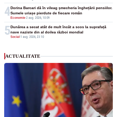
4
Dorina Barcari dă în vileag șmecheria înghețării pensiilor.
Sumele uriașe pierdute de fiecare român
Economie
-
2 aug. 2026, 10:09
5
Dunărea a secat atât de mult încât a scos la suprafață
nave naziste din al doilea război mondial
Social
-
1 aug. 2026, 23:10
ACTUALITATE