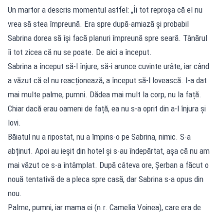
Un martor a descris momentul astfel: „Îi tot reproșa că el nu
vrea să stea împreună. Era spre după-amiază și probabil
Sabrina dorea să își facă planuri împreună spre seară. Tânărul
îi tot zicea că nu se poate. De aici a început.
Sabrina a început să-l înjure, să-i arunce cuvinte urâte, iar când
a văzut că el nu reacționează, a început să-l lovească. I-a dat
mai multe palme, pumni. Dădea mai mult la corp, nu la față.
Chiar dacă erau oameni de față, ea nu s-a oprit din a-l înjura și
lovi.
Băiatul nu a ripostat, nu a împins-o pe Sabrina, nimic. S-a
abținut. Apoi au ieșit din hotel și s-au îndepărtat, așa că nu am
mai văzut ce s-a întâmplat. După câteva ore, Șerban a făcut o
nouă tentativă de a pleca spre casă, dar Sabrina s-a opus din
nou.
Palme, pumni, iar mama ei (n.r. Camelia Voinea), care era de