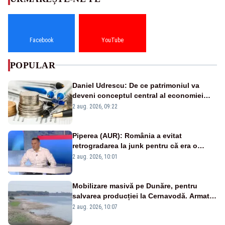
Facebook
YouTube
POPULAR
Daniel Udrescu: De ce patrimoniul va
deveni conceptul central al economiei
viitoare?
2 aug. 2026, 09:22
Piperea (AUR): România a evitat
retrogradarea la junk pentru că era o
catastrofă pentru bănci și fondurile de
2 aug. 2026, 10:01
pensii
Mobilizare masivă pe Dunăre, pentru
salvarea producției la Cernavodă. Armata
va detona o stâncă și va devia apa
2 aug. 2026, 10:07
fluviului - IMAGINI AERIENE