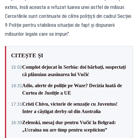
extins, însă aceasta a refuzat luarea unei astfel de măsuri.
Cercetările sunt continuate de către polițiști din cadrul Secției
9 Poliție pentru stabilirea situației de fapt și dispunerii
măsurilor legale care se impun”.
CITEȘTE ȘI
Complot dejucat în Serbia: doi bărbați, suspectați
15:50
că plănuiau asasinarea lui Vučić
Adio, alerte de poliție pe Waze? Decizia luată de
18:31
Curtea de Justiție a UE
Cristi Chivu, victorie de senzație cu Juventus!
17:31
Inter a câștigat derby-ul din Australia
Zelenski, mesaj dur pentru Vučić la Belgrad:
16:39
„Ucraina nu are timp pentru scepticism”