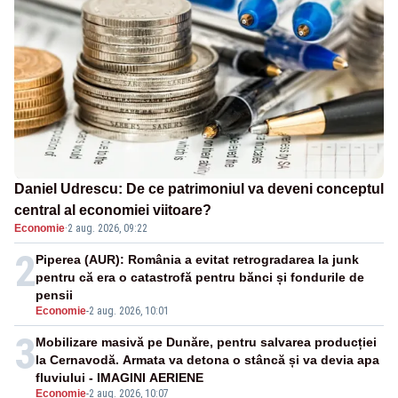
Daniel Udrescu: De ce patrimoniul va deveni conceptul
central al economiei viitoare?
Economie
·
2 aug. 2026, 09:22
2
Piperea (AUR): România a evitat retrogradarea la junk
pentru că era o catastrofă pentru bănci și fondurile de
pensii
Economie
-
2 aug. 2026, 10:01
3
Mobilizare masivă pe Dunăre, pentru salvarea producției
la Cernavodă. Armata va detona o stâncă și va devia apa
fluviului - IMAGINI AERIENE
Economie
-
2 aug. 2026, 10:07