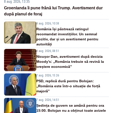
8 aug. 2026, 13:35
Groenlanda îi pune frână lui Trump. Avertisment dur
după planul de foraj
8 aug. 2026, 10:38
România își păstrează ratingul
recomandat investițiilor. Un semnal
pozitiv, dar și un avertisment pentru
autorități
8 aug. 2026, 08:51
Nicușor Dan, avertisment după decizia
Moody’s: „România trebuie să revină la
creștere economică”
7 aug. 2026, 15:26
PSD, replică dură pentru Bolojan:
„România este într-o situație de forță
majoră”
7 aug. 2026, 14:51
Ședința de guvern se amână pentru ora
15:00. Bolojan nu a obținut toate avizele