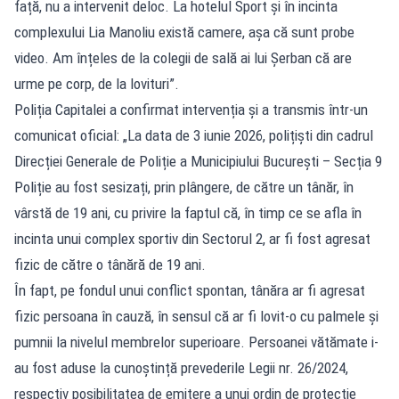
față, nu a intervenit deloc. La hotelul Sport și în incinta
complexului Lia Manoliu există camere, așa că sunt probe
video. Am înțeles de la colegii de sală ai lui Șerban că are
urme pe corp, de la lovituri”.
Poliția Capitalei a confirmat intervenția și a transmis într-un
comunicat oficial: „La data de 3 iunie 2026, polițiști din cadrul
Direcției Generale de Poliție a Municipiului București – Secția 9
Poliție au fost sesizați, prin plângere, de către un tânăr, în
vârstă de 19 ani, cu privire la faptul că, în timp ce se afla în
incinta unui complex sportiv din Sectorul 2, ar fi fost agresat
fizic de către o tânără de 19 ani.
În fapt, pe fondul unui conflict spontan, tânăra ar fi agresat
fizic persoana în cauză, în sensul că ar fi lovit-o cu palmele și
pumnii la nivelul membrelor superioare. Persoanei vătămate i-
au fost aduse la cunoștință prevederile Legii nr. 26/2024,
respectiv posibilitatea de emitere a unui ordin de protecție