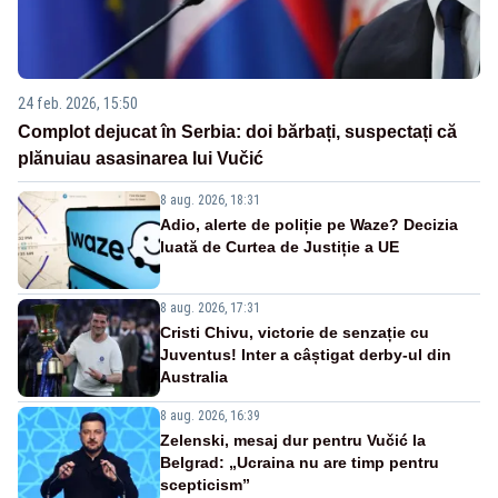
24 feb. 2026, 15:50
Complot dejucat în Serbia: doi bărbați, suspectați că
plănuiau asasinarea lui Vučić
8 aug. 2026, 18:31
Adio, alerte de poliție pe Waze? Decizia
luată de Curtea de Justiție a UE
8 aug. 2026, 17:31
Cristi Chivu, victorie de senzație cu
Juventus! Inter a câștigat derby-ul din
Australia
8 aug. 2026, 16:39
Zelenski, mesaj dur pentru Vučić la
Belgrad: „Ucraina nu are timp pentru
scepticism”