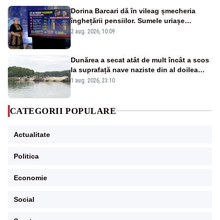
Dorina Barcari dă în vileag șmecheria
înghețării pensiilor. Sumele uriașe
pierdute de fiecare român
2 aug. 2026, 10:09
Dunărea a secat atât de mult încât a scos
la suprafață nave naziste din al doilea
război mondial
1 aug. 2026, 23:10
CATEGORII POPULARE
Actualitate
Politica
Economie
Social