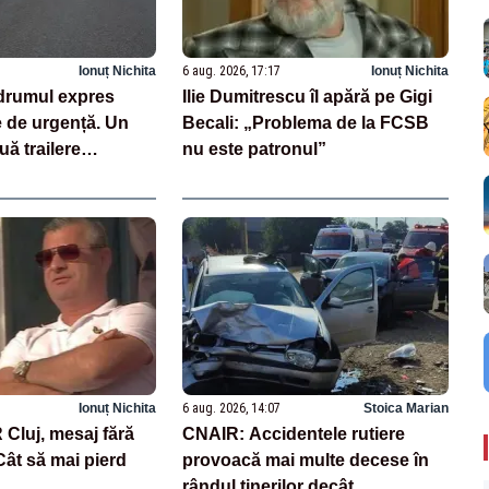
Ionuț Nichita
6 aug. 2026, 17:17
Ionuț Nichita
drumul expres
Ilie Dumitrescu îl apără pe Gigi
e de urgență. Un
Becali: „Problema de la FCSB
uă trailere
nu este patronul”
 mașini
Ionuț Nichita
6 aug. 2026, 14:07
Stoica Marian
Cluj, mesaj fără
CNAIR: Accidentele rutiere
ât să mai pierd
provoacă mai multe decese în
rândul tinerilor decât