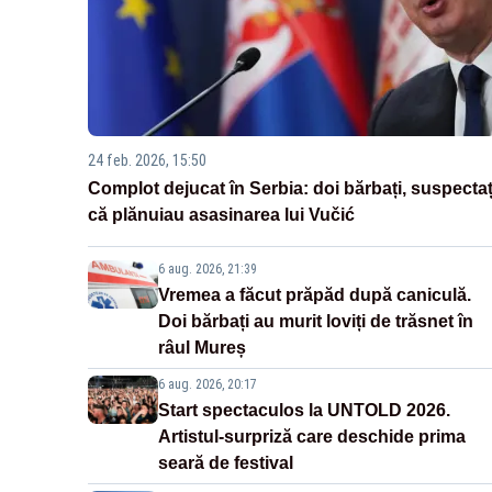
24 feb. 2026, 15:50
Complot dejucat în Serbia: doi bărbați, suspectaț
că plănuiau asasinarea lui Vučić
6 aug. 2026, 21:39
Vremea a făcut prăpăd după caniculă.
Doi bărbați au murit loviți de trăsnet în
râul Mureș
6 aug. 2026, 20:17
Start spectaculos la UNTOLD 2026.
Artistul-surpriză care deschide prima
seară de festival