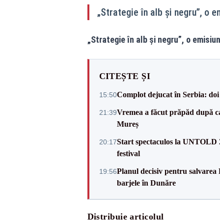
„Strategie în alb și negru”, o 
„Strategie în alb și negru”, o emisi
CITEȘTE ȘI
Complot dejucat în Serbia: doi 
15:50
Vremea a făcut prăpăd după cani
21:39
Mureș
Start spectaculos la UNTOLD 20
20:17
festival
Planul decisiv pentru salvarea
19:56
barjele în Dunăre
Distribuie articolul