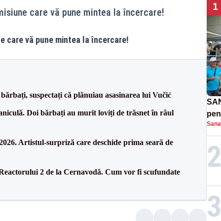
1
emisiune care vă pune mintea la încercare!
une care vă pune mintea la încercare!
bărbați, suspectați că plănuiau asasinarea lui Vučić
SAN
culă. Doi bărbați au murit loviți de trăsnet în râul
pent
Sana
proi
26. Artistul-surpriză care deschide prima seară de
 Reactorului 2 de la Cernavodă. Cum vor fi scufundate