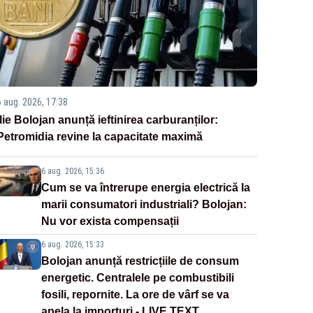
6 aug. 2026, 17:38
Ilie Bolojan anunță ieftinirea carburanților:
Petromidia revine la capacitate maximă
6 aug. 2026, 15:36
Cum se va întrerupe energia electrică la
marii consumatori industriali? Bolojan:
Nu vor exista compensații
6 aug. 2026, 15:33
Bolojan anunță restricțiile de consum
energetic. Centralele pe combustibili
fosili, repornite. La ore de vârf se va
apela la importuri - LIVE TEXT