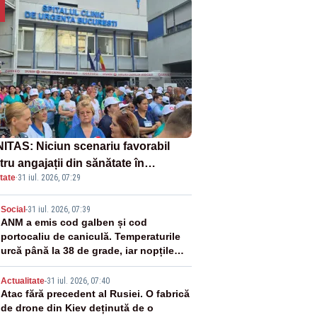
ITAS: Niciun scenariu favorabil
ru angajații din sănătate în
tate
·
31 iul. 2026, 07:29
ectul Legii salarizării
2
Social
-
31 iul. 2026, 07:39
ANM a emis cod galben și cod
portocaliu de caniculă. Temperaturile
urcă până la 38 de grade, iar nopțile
devin tropicale
3
Actualitate
-
31 iul. 2026, 07:40
Atac fără precedent al Rusiei. O fabrică
de drone din Kiev deținută de o