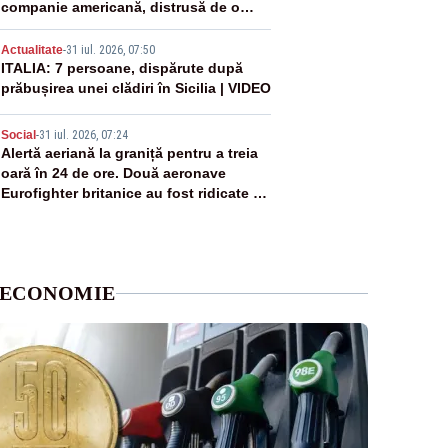
companie americană, distrusă de o
rachetă rusească
4
Actualitate
-
31 iul. 2026, 07:50
ITALIA: 7 persoane, dispărute după
prăbușirea unei clădiri în Sicilia | VIDEO
5
Social
-
31 iul. 2026, 07:24
Alertă aeriană la graniță pentru a treia
oară în 24 de ore. Două aeronave
Eurofighter britanice au fost ridicate de
la sol
ECONOMIE