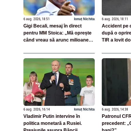
6 aug. 2026, 18:51
Ionuț Nichita
6 aug. 2026, 18:11
Gigi Becali, mesaj în direct
Accident pe 
pentru MM Stoica: „Mă oprește
după o oprir
când vreau să arunc milioane
TIR a lovit do
pe transferuri”
încărcate cu
6 aug. 2026, 16:14
Ionuț Nichita
6 aug. 2026, 14:38
Vladimir Putin intervine în
Patronul CFR 
politica monetară a Rusiei.
precedent: „C
Presiunile asupra Băncii
bani?”