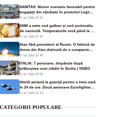
SANITAS: Niciun scenariu favorabil pentru
angajații din sănătate în proiectul Legii
salarizării
31 iul. 2026, 07:29
ANM a emis cod galben și cod portocaliu
de caniculă. Temperaturile urcă până la 38
de grade, iar nopțile devin tropicale
31 iul. 2026, 07:39
Atac fără precedent al Rusiei. O fabrică de
drone din Kiev deținută de o companie
americană, distrusă de o rachetă rusească
31 iul. 2026, 07:40
ITALIA: 7 persoane, dispărute după
prăbușirea unei clădiri în Sicilia | VIDEO
31 iul. 2026, 07:50
Alertă aeriană la graniță pentru a treia oară
în 24 de ore. Două aeronave Eurofighter
britanice au fost ridicate de la sol
31 iul. 2026, 07:24
CATEGORII POPULARE