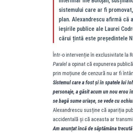
interimar Ilie Bolojan, susținân
sistemului care ar fi promovat, 
plan. Alexandrescu afirmă că at
ieșirile publice ale Laurei Cod
cărui țintă este președintele N
Într-o intervenție în exclusivitate la 
Paralel
a opinat că expunerea publică
prin moțiune de cenzură nu ar fi întâ
Sistemul care a fost și în spatele lui Ioh
personaje, a găsit acum un nou erou în
se bagă sume uriașe, se vede cu ochiul 
Alexandrescu susține că apariția pub
accidentală și că aceasta ar transmi
Am anunțat încă de săptămâna trecută c