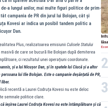
d că în spatele acestuia s-ar afla o parte a
de-a lungul anilor, mai multe figuri politice de prim-
ât campania de PR din jurul lui Bolojan, cât și
ruța Kovesi ar indica un posibil tandem politic a
icușor Dan.
Infr
lăs
Realitatea Plus, realizatoarea emisiunii
Culisele Statului
Econ
 masivă de care se bucură Ilie Bolojan după demiterea
mplătoare, ci rezultatul unei operațiuni coordonate.
annis, și a lui Nicușor Dan, și în spatele lui Ciucă și a altor
 persoana lui Ilie Bolojan. Este o campanie deșănțată de PR,
liber.
lică recentă a Laurei Codruța Kovesi nu este deloc
te semnale politice clare.
ă ieșirea Laurei Codruța Kovesi nu este întâmplătoare și că