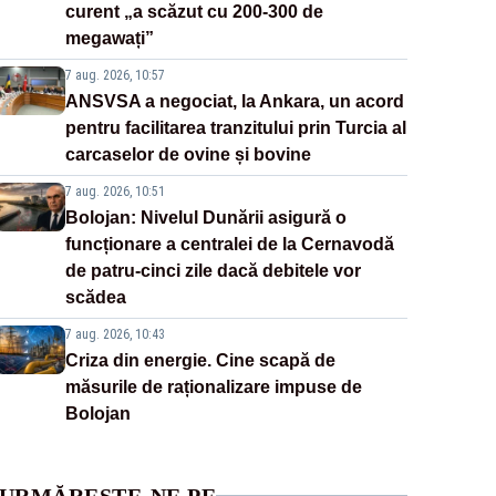
curent „a scăzut cu 200-300 de
megawați”
7 aug. 2026, 10:57
ANSVSA a negociat, la Ankara, un acord
pentru facilitarea tranzitului prin Turcia al
carcaselor de ovine și bovine
7 aug. 2026, 10:51
Bolojan: Nivelul Dunării asigură o
funcționare a centralei de la Cernavodă
de patru-cinci zile dacă debitele vor
scădea
7 aug. 2026, 10:43
Criza din energie. Cine scapă de
măsurile de raționalizare impuse de
Bolojan
URMĂREȘTE-NE PE