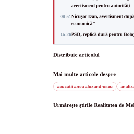
avertisment pentru autorități
Nicușor Dan, avertisment după 
08:51
economică”
PSD, replică dură pentru Boloj
15:26
Distribuie articolul
Mai multe articole despre
acuzatii anca alexandrescu
analiz
Urmărește știrile Realitatea de Me