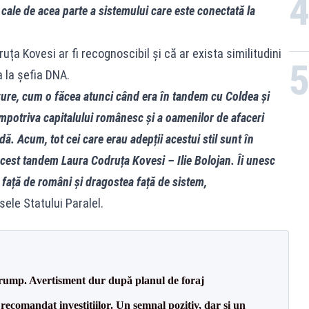
cale de acea parte a sistemului care este conectată la
uța Kovesi ar fi recognoscibil și că ar exista similitudini
a la șefia DNA.
ânzure, cum o făcea atunci când era în tandem cu Coldea și
mpotriva capitalului românesc și a oamenilor de afaceri
dă. Acum, tot cei care erau adepții acestui stil sunt în
 acest tandem Laura Codruța Kovesi – Ilie Bolojan. Îi unesc
a față de români și dragostea față de sistem,
sele Statului Paralel.
Trump. Avertisment dur după planul de foraj
recomandat investițiilor. Un semnal pozitiv, dar și un