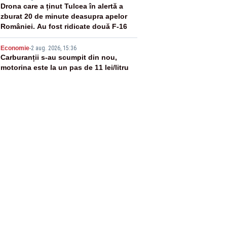
4
Drona care a ținut Tulcea în alertă a
zburat 20 de minute deasupra apelor
României. Au fost ridicate două F-16
5
Economie
-
2 aug. 2026, 15:36
Carburanții s-au scumpit din nou,
motorina este la un pas de 11 lei/litru