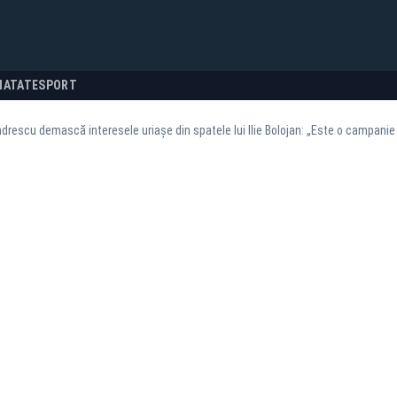
NATATE
SPORT
drescu demască interesele uriașe din spatele lui Ilie Bolojan: „Este o campani