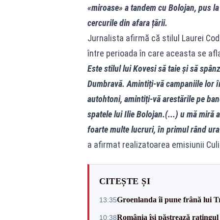
«miroase» a tandem cu Bolojan, pus la 
cercurile din afara țării.
Jurnalista afirmă că stilul Laurei Codr
între perioada în care aceasta se afl
Este stilul lui Kovesi să taie și să sp
Dumbravă. Amintiți-vă campaniile lor î
autohtoni, amintiți-vă arestările pe ban
spatele lui Ilie Bolojan.(...) u mă miră
foarte multe lucruri, în primul rând ur
a afirmat realizatoarea emisiunii Culi
CITEȘTE ȘI
Groenlanda îi pune frână lui 
13:35
România își păstrează ratingul 
10:38