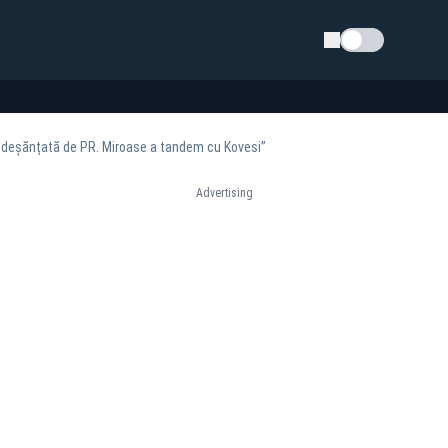
Schimba tema
e deșănțată de PR. Miroase a tandem cu Kovesi”
Advertising