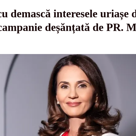
 demască interesele uriașe din
 campanie deșănțată de PR. M