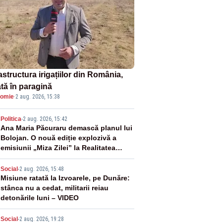
astructura irigațiilor din România,
ată în paragină
omie
·
2 aug. 2026, 15:38
2
Politica
-
2 aug. 2026, 15:42
Ana Maria Păcuraru demască planul lui
Bolojan. O nouă ediție explozivă a
emisiunii „Miza Zilei” la Realitatea
PLUS
3
Social
-
2 aug. 2026, 15:48
Misiune ratată la Izvoarele, pe Dunăre:
stânca nu a cedat, militarii reiau
detonările luni – VIDEO
Social
-
2 aug. 2026, 19:28