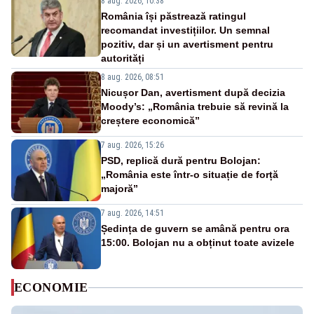
8 aug. 2026, 10:38
România își păstrează ratingul
recomandat investițiilor. Un semnal
pozitiv, dar și un avertisment pentru
autorități
8 aug. 2026, 08:51
Nicușor Dan, avertisment după decizia
Moody’s: „România trebuie să revină la
creștere economică”
7 aug. 2026, 15:26
PSD, replică dură pentru Bolojan:
„România este într-o situație de forță
majoră”
7 aug. 2026, 14:51
Ședința de guvern se amână pentru ora
15:00. Bolojan nu a obținut toate avizele
ECONOMIE