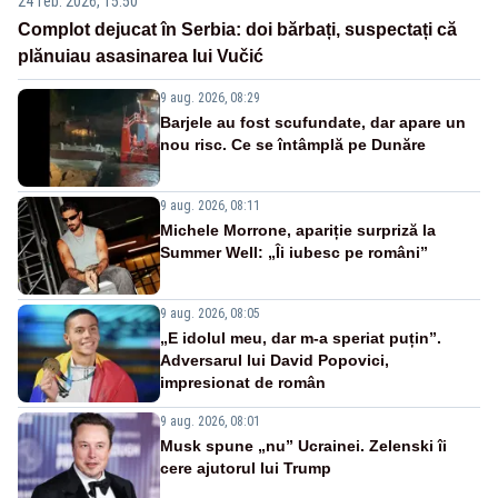
24 feb. 2026, 15:50
Complot dejucat în Serbia: doi bărbați, suspectați că
plănuiau asasinarea lui Vučić
9 aug. 2026, 08:29
Barjele au fost scufundate, dar apare un
nou risc. Ce se întâmplă pe Dunăre
9 aug. 2026, 08:11
Michele Morrone, apariție surpriză la
Summer Well: „Îi iubesc pe români”
9 aug. 2026, 08:05
„E idolul meu, dar m-a speriat puțin”.
Adversarul lui David Popovici,
impresionat de român
9 aug. 2026, 08:01
Musk spune „nu” Ucrainei. Zelenski îi
cere ajutorul lui Trump