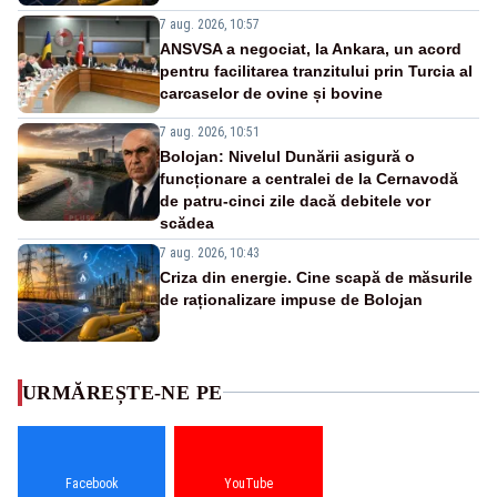
7 aug. 2026, 10:57
ANSVSA a negociat, la Ankara, un acord
pentru facilitarea tranzitului prin Turcia al
carcaselor de ovine și bovine
7 aug. 2026, 10:51
Bolojan: Nivelul Dunării asigură o
funcționare a centralei de la Cernavodă
de patru-cinci zile dacă debitele vor
scădea
7 aug. 2026, 10:43
Criza din energie. Cine scapă de măsurile
de raționalizare impuse de Bolojan
URMĂREȘTE-NE PE
Facebook
YouTube