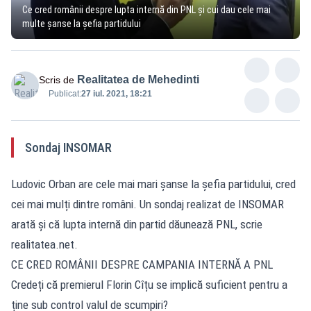
Ce cred românii despre lupta internă din PNL și cui dau cele mai
multe șanse la șefia partidului
Realitatea de Mehedinti
Scris de
Publicat:
27 iul. 2021, 18:21
Sondaj INSOMAR
Ludovic Orban are cele mai mari șanse la șefia partidului, cred
cei mai mulți dintre români. Un sondaj realizat de INSOMAR
arată și că lupta internă din partid dăunează PNL, scrie
realitatea.net.
CE CRED ROMÂNII DESPRE CAMPANIA INTERNĂ A PNL
Credeți că premierul Florin Cîțu se implică suficient pentru a
ține sub control valul de scumpiri?