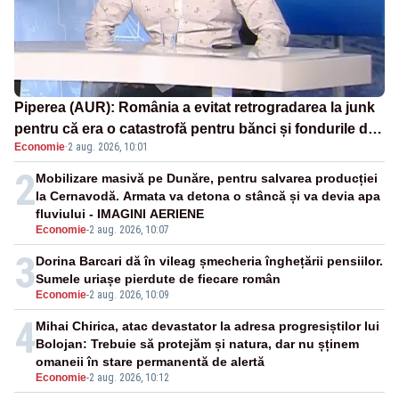
Piperea (AUR): România a evitat retrogradarea la junk
pentru că era o catastrofă pentru bănci și fondurile de
Economie
·
2 aug. 2026, 10:01
pensii
2
Mobilizare masivă pe Dunăre, pentru salvarea producției
la Cernavodă. Armata va detona o stâncă și va devia apa
fluviului - IMAGINI AERIENE
Economie
-
2 aug. 2026, 10:07
3
Dorina Barcari dă în vileag șmecheria înghețării pensiilor.
Sumele uriașe pierdute de fiecare român
Economie
-
2 aug. 2026, 10:09
4
Mihai Chirica, atac devastator la adresa progresiștilor lui
Bolojan: Trebuie să protejăm și natura, dar nu șținem
omaneii în stare permanentă de alertă
Economie
-
2 aug. 2026, 10:12