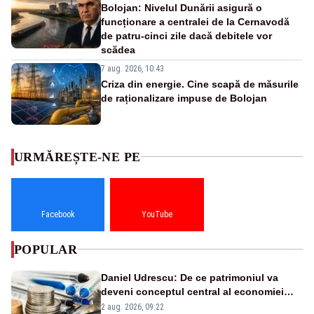
Bolojan: Nivelul Dunării asigură o
funcționare a centralei de la Cernavodă
de patru-cinci zile dacă debitele vor
scădea
7 aug. 2026, 10:43
Criza din energie. Cine scapă de măsurile
de raționalizare impuse de Bolojan
URMĂREȘTE-NE PE
Facebook
YouTube
POPULAR
Daniel Udrescu: De ce patrimoniul va
deveni conceptul central al economiei
viitoare?
2 aug. 2026, 09:22