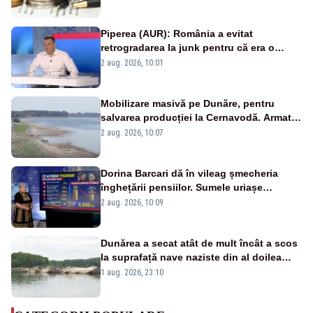
Piperea (AUR): România a evitat
retrogradarea la junk pentru că era o
catastrofă pentru bănci și fondurile de
2 aug. 2026, 10:01
pensii
Mobilizare masivă pe Dunăre, pentru
salvarea producției la Cernavodă. Armata
va detona o stâncă și va devia apa
2 aug. 2026, 10:07
fluviului - IMAGINI AERIENE
Dorina Barcari dă în vileag șmecheria
înghețării pensiilor. Sumele uriașe
pierdute de fiecare român
2 aug. 2026, 10:09
Dunărea a secat atât de mult încât a scos
la suprafață nave naziste din al doilea
război mondial
1 aug. 2026, 23:10