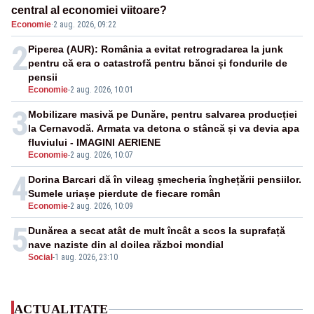
central al economiei viitoare?
Economie
·
2 aug. 2026, 09:22
2
Piperea (AUR): România a evitat retrogradarea la junk
pentru că era o catastrofă pentru bănci și fondurile de
pensii
Economie
-
2 aug. 2026, 10:01
3
Mobilizare masivă pe Dunăre, pentru salvarea producției
la Cernavodă. Armata va detona o stâncă și va devia apa
fluviului - IMAGINI AERIENE
Economie
-
2 aug. 2026, 10:07
4
Dorina Barcari dă în vileag șmecheria înghețării pensiilor.
Sumele uriașe pierdute de fiecare român
Economie
-
2 aug. 2026, 10:09
5
Dunărea a secat atât de mult încât a scos la suprafață
nave naziste din al doilea război mondial
Social
-
1 aug. 2026, 23:10
ACTUALITATE