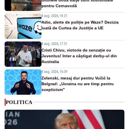
pentru Cernavodă
8 aug. 2026, 18:31
Adio, alerte de poliție pe Waze? Decizia
luată de Curtea de Justiție a UE
8 aug. 2026, 17:31
Cristi Chivu, victorie de senzație cu
Juventus! Inter a câștigat derby-ul din
Australia
8 aug. 2026, 16:39
Zelenski, mesaj dur pentru Vučić la
Belgrad: „Ucraina nu are timp pentru
scepticism”
POLITICA