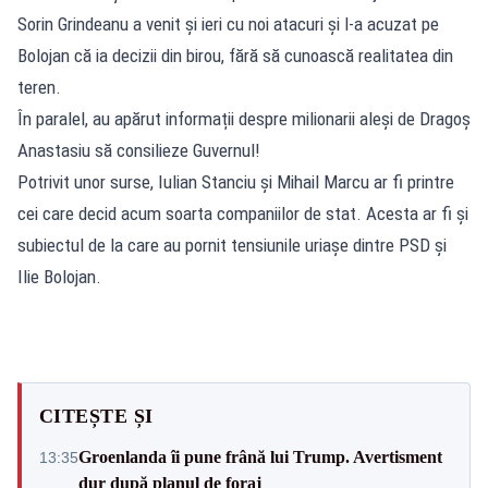
Sorin Grindeanu a venit și ieri cu noi atacuri și l-a acuzat pe
Bolojan că ia decizii din birou, fără să cunoască realitatea din
teren.
În paralel, au apărut informații despre milionarii aleși de Dragoș
Anastasiu să consilieze Guvernul!
Potrivit unor surse, Iulian Stanciu și Mihail Marcu ar fi printre
cei care decid acum soarta companiilor de stat. Acesta ar fi și
subiectul de la care au pornit tensiunile uriașe dintre PSD și
Ilie Bolojan.
CITEȘTE ȘI
Groenlanda îi pune frână lui Trump. Avertisment
13:35
dur după planul de foraj