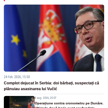
24 feb. 2026, 15:50
Complot dejucat în Serbia: doi bărbați, suspectați că
plănuiau asasinarea lui Vučić
8 aug. 2026, 20:07
Operațiune contra cronometru pe Dunăre.
Ultimele două barje sunt scufundate