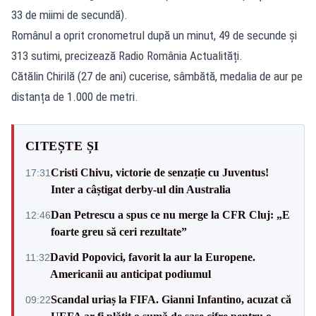
33 de miimi de secundă).
Românul a oprit cronometrul după un minut, 49 de secunde și
313 sutimi, precizează Radio România Actualități.
Cătălin Chirilă (27 de ani) cucerise, sâmbătă, medalia de aur pe
distanța de 1.000 de metri.
CITEȘTE ȘI
Cristi Chivu, victorie de senzație cu Juventus!
17:31
Inter a câștigat derby-ul din Australia
Dan Petrescu a spus ce nu merge la CFR Cluj: „E
12:46
foarte greu să ceri rezultate”
David Popovici, favorit la aur la Europene.
11:32
Americanii au anticipat podiumul
Scandal uriaș la FIFA. Gianni Infantino, acuzat că
09:22