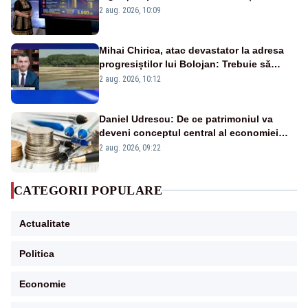
pierdute de fiecare român
2 aug. 2026, 10:09
Mihai Chirica, atac devastator la adresa
progresiștilor lui Bolojan: Trebuie să
protejăm și natura, dar nu șținem omaneii
2 aug. 2026, 10:12
în stare permanentă de alertă
Daniel Udrescu: De ce patrimoniul va
deveni conceptul central al economiei
viitoare?
2 aug. 2026, 09:22
CATEGORII POPULARE
Actualitate
Politica
Economie