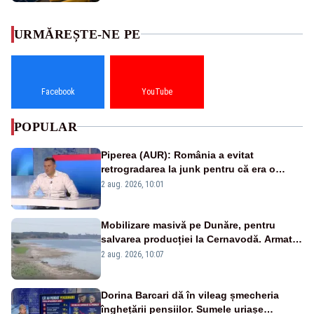
URMĂREȘTE-NE PE
Facebook
YouTube
POPULAR
Piperea (AUR): România a evitat
retrogradarea la junk pentru că era o
catastrofă pentru bănci și fondurile de
2 aug. 2026, 10:01
pensii
Mobilizare masivă pe Dunăre, pentru
salvarea producției la Cernavodă. Armata
va detona o stâncă și va devia apa
2 aug. 2026, 10:07
fluviului - IMAGINI AERIENE
Dorina Barcari dă în vileag șmecheria
înghețării pensiilor. Sumele uriașe