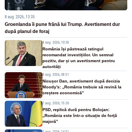
8 aug. 2026, 13:35
Groenlanda îi pune frână lui Trump. Avertisment dur
după planul de foraj
8 aug. 2026, 10:38
România își păstrează ratingul
recomandat investițiilor. Un semnal
pozitiv, dar și un avertisment pentru
autorități
8 aug. 2026, 08:51
Nicușor Dan, avertisment după decizia
Moody’s: „România trebuie să revină la
creștere economică”
7 aug. 2026, 15:26
PSD, replică dură pentru Bolojan:
„România este într-o situație de forță
majoră”
7 aug. 2026, 14:51