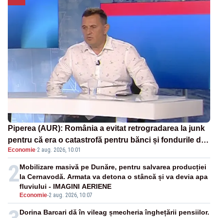
Piperea (AUR): România a evitat retrogradarea la junk
pentru că era o catastrofă pentru bănci și fondurile de
Economie
·
2 aug. 2026, 10:01
pensii
2
Mobilizare masivă pe Dunăre, pentru salvarea producției
la Cernavodă. Armata va detona o stâncă și va devia apa
fluviului - IMAGINI AERIENE
Economie
-
2 aug. 2026, 10:07
Dorina Barcari dă în vileag șmecheria înghețării pensiilor.