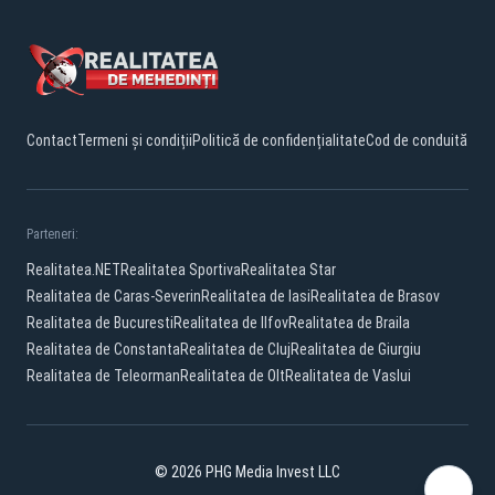
Contact
Termeni și condiții
Politică de confidențialitate
Cod de conduită
Parteneri:
Realitatea.NET
Realitatea Sportiva
Realitatea Star
Realitatea de Caras-Severin
Realitatea de Iasi
Realitatea de Brasov
Realitatea de Bucuresti
Realitatea de Ilfov
Realitatea de Braila
Realitatea de Constanta
Realitatea de Cluj
Realitatea de Giurgiu
Realitatea de Teleorman
Realitatea de Olt
Realitatea de Vaslui
© 2026 PHG Media Invest LLC
Facebook
YouTube