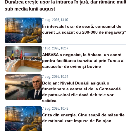
Dunărea crește ușor la intrarea în țară, dar rămâne mult
sub media lunii august
7 aug. 2026, 13:02
În intervalul orar de seară, consumul de
curent „a scăzut cu 200-300 de megawați”
7 aug. 2026, 10:57
ANSVSA a negociat, la Ankara, un acord
pentru facilitarea tranzitului prin Turcia al
carcaselor de ovine și bovine
7 aug. 2026, 10:51
Bolojan: Nivelul Dunării asigură o
funcționare a centralei de la Cernavodă
de patru-cinci zile dacă debitele vor
scădea
7 aug. 2026, 10:43
Criza din energie. Cine scapă de măsurile
de raționalizare impuse de Bolojan