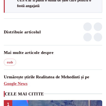
UEFA ar fi plătit o sumă de șase cifre pentru o
fostă angajată
Distribuie articolul
Mai multe articole despre
cub
Urmărește știrile Realitatea de Mehedinti și pe
Google News
CELE MAI CITITE
1