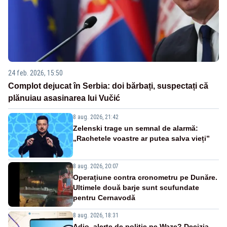
24 feb. 2026, 15:50
Complot dejucat în Serbia: doi bărbați, suspectați că
plănuiau asasinarea lui Vučić
8 aug. 2026, 21:42
Zelenski trage un semnal de alarmă:
„Rachetele voastre ar putea salva vieți”
8 aug. 2026, 20:07
Operațiune contra cronometru pe Dunăre.
Ultimele două barje sunt scufundate
pentru Cernavodă
8 aug. 2026, 18:31
Adio, alerte de poliție pe Waze? Decizia